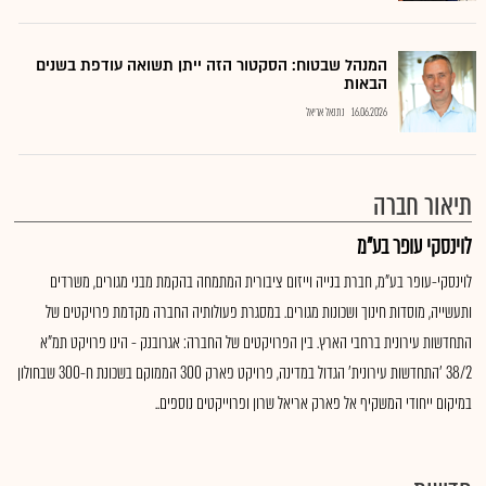
המנהל שבטוח: הסקטור הזה ייתן תשואה עודפת בשנים
הבאות
16.06.2026
נתנאל אריאל
תיאור חברה
לוינסקי עופר בע"מ
לוינסקי-עופר בע"מ, חברת בנייה וייזום ציבורית המתמחה בהקמת מבני מגורים, משרדים
ותעשייה, מוסדות חינוך ושכונות מגורים. במסגרת פעולותיה החברה מקדמת פרויקטים של
התחדשות עירונית ברחבי הארץ. בין הפרויקטים של החברה: אגרובנק - הינו פרויקט תמ"א
38/2 'התחדשות עירונית' הגדול במדינה, פרויקט פארק 300 הממוקם בשכונת ח-300 שבחולון
במיקום ייחודי המשקיף אל פארק אריאל שרון ופרוייקטים נוספים..