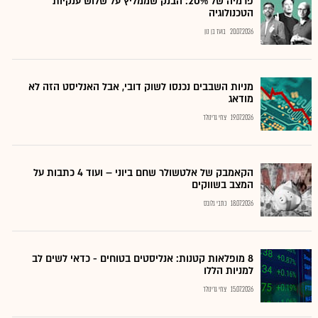
פרמיה של 20%: הבנק שממליץ על שלוש ענקיות
הטכנולוגיה
20.07.2026
בועז בן נון
מניות השבבים נכנסו לשוק דובי, אבל האנליסט הזה לא
מודאג
19.07.2026
צחי גרינולד
הקאמבק של אלטשולר שחם ביוני – ועוד 4 כתבות על
המצב בשווקים
18.07.2026
כתבי גלובס
8 מופלאות קטנות: אנליסטים בטוחים - כדאי לשים לב
למניות הללו
15.07.2026
צחי גרינולד