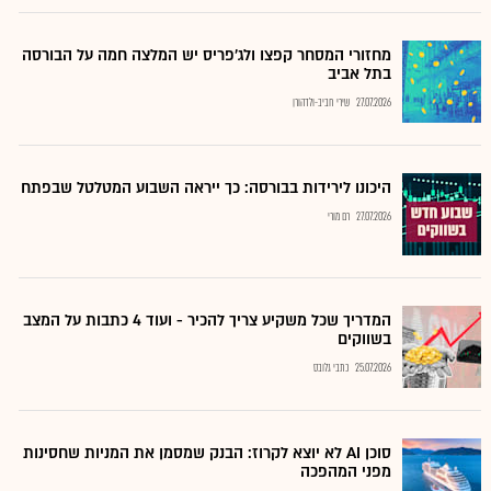
מחזורי המסחר קפצו ולג'פריס יש המלצה חמה על הבורסה
בתל אביב
27.07.2026
שירי חביב-ולדהורן
היכונו לירידות בבורסה: כך ייראה השבוע המטלטל שבפתח
27.07.2026
רם מורי
המדריך שכל משקיע צריך להכיר - ועוד 4 כתבות על המצב
בשווקים
25.07.2026
כתבי גלובס
סוכן AI לא יוצא לקרוז: הבנק שמסמן את המניות שחסינות
מפני המהפכה