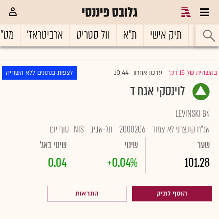
גלובס פיננסי
ראשי
תיק אישי
ת"א
וול סטריט
ארביטראז'
מט"
10:44
בהשהיה של 15 דק'
עדכון אחרון
לצפות בנתונים ללא השהיה
|
לוינסקי אגח ד
LEVINSKI B4
אג"ח קונצרני לא צמוד
2000206
תל-אביב
NIS
סוף יום
שער
שינוי
שינוי באג'
0.04
+0.04%
101.28
הוסף לתיק
התראות