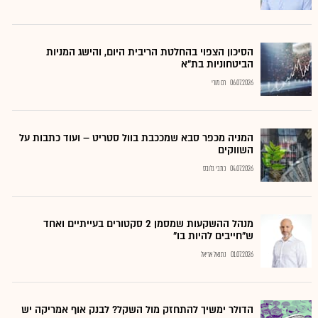
הסיכון הצפוי בהחלטת הריבית היום, והישג המניות
הביטחוניות בת"א
06.07.2026
רם מורי
המניה מכפר סבא שמככבת בוול סטריט – ועוד כתבות על
השווקים
04.07.2026
כתבי גלובס
מנהל ההשקעות שמסמן 2 סקטורים בעייתיים ואחד
ש"חייבים להיות בו"
01.07.2026
נתנאל אריאל
הדולר ימשיך להתחזק מול השקל? לבנק אוף אמריקה יש