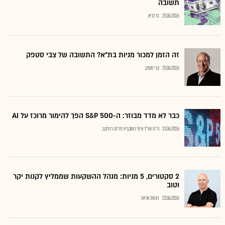
תשובה
25.06.2026
בר לביא
זה הזמן למכור מניות בת"א? התשובה של צבי סטפק
25.06.2026
צבי סטפק
כבר לא מדד מבוזר: ה-S&P 500 הפך להימור מרוכז על AI
23.06.2026
רו"ח ועו"ד איתי רושקביץ ודרינה רזניקוב
2 סקטורים, 5 מניות: מנהל ההשקעות שממליץ לקנות יקר
וטוב
23.06.2026
נתנאל אריאל