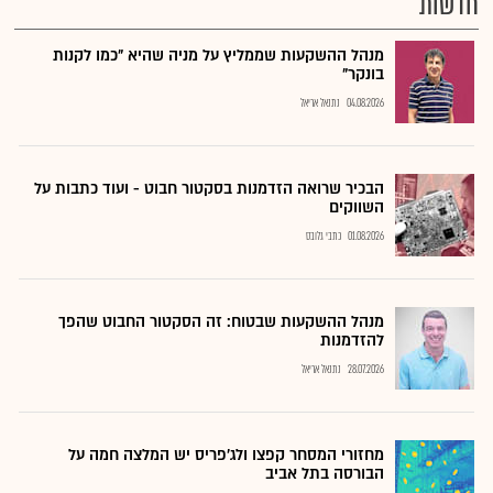
חדשות
מנהל ההשקעות שממליץ על מניה שהיא "כמו לקנות
בונקר"
04.08.2026
נתנאל אריאל
הבכיר שרואה הזדמנות בסקטור חבוט - ועוד כתבות על
השווקים
01.08.2026
כתבי גלובס
מנהל ההשקעות שבטוח: זה הסקטור החבוט שהפך
להזדמנות
28.07.2026
נתנאל אריאל
מחזורי המסחר קפצו ולג'פריס יש המלצה חמה על
הבורסה בתל אביב