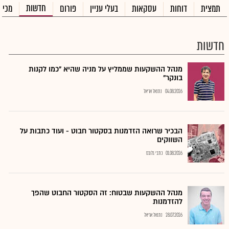
חדשות
תמצית
דוחות
עסקאות
בעלי עניין
פורום
מכיר
חדשות
מנהל ההשקעות שממליץ על מניה שהיא "כמו לקנות
בונקר"
04.08.2026
נתנאל אריאל
הבכיר שרואה הזדמנות בסקטור חבוט - ועוד כתבות על
השווקים
01.08.2026
כתבי גלובס
מנהל ההשקעות שבטוח: זה הסקטור החבוט שהפך
להזדמנות
28.07.2026
נתנאל אריאל