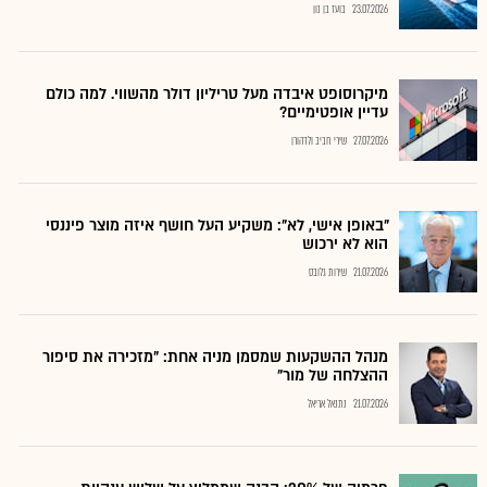
23.07.2026
בועז בן נון
מיקרוסופט איבדה מעל טריליון דולר מהשווי. למה כולם
עדיין אופטימיים?
27.07.2026
שירי חביב ולדהורן
"באופן אישי, לא": משקיע העל חושף איזה מוצר פיננסי
הוא לא ירכוש
21.07.2026
שירות גלובס
מנהל ההשקעות שמסמן מניה אחת: "מזכירה את סיפור
ההצלחה של מור"
21.07.2026
נתנאל אריאל