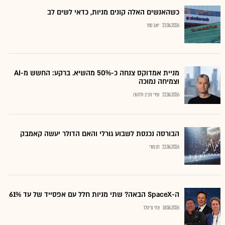
כשהאנשים האלה קונים מניות, כדאי לשים לב
22.06.2026
יואב ספר
מניית אמדוקס צנחה כ-50% מהשיא. ברקע: החשש מ-AI
וצמיחה נמוכה
22.06.2026
שירי חביב-ולדהורן
הבורסה נכנסת לשבוע גורלי והאם הדולר יעשה קאמבק
22.06.2026
רם מורי
ה-SpaceX הבאה? שתי מניות חלל עם אפסייד של עד 61%
18.06.2026
צחי גרינולד