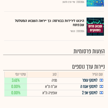
27.07.2026
שירי חביב-ולדהורן
היכונו לירידות בבורסה: כך ייראה השבוע המטלטל
שבפתח
27.07.2026
רם מורי
הצעות פרסומיות
ניירות ערך נוספים
שם הנייר
סוג
שינוי יומי
לוינסקי עופר
מניה
3.61%
לוינסקי אגח ה
אג"ח ת"א
0.00%
לוינסקי אפ 2
אופציה ת"א
0.00%