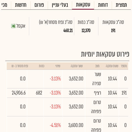
עסקאות
תמצית
דוחות
בעלי עניין
פורום
חדשות
מכיר
סה"כ עסקאות
סה"כ כמות
סה"כ נפח מסחר
(א' ₪)
אקסל
460.21
12,370
191
פירוט עסקאות יומיות
מספר
שעת עסקה
מצב
שער עסקה
שינוי
כמות
נפח מסחר ב- ₪
שער
0.0
-3.13%
3,652.00
10:44
0
סגירה
191
10:44
רציף
3,652.00
-3.13%
682
24,906.6
טרום
0.0
-3.13%
3,652.00
10:44
0
פתיחה
טרום
0.0
-4.51%
3,600.00
10:44
0
פתיחה