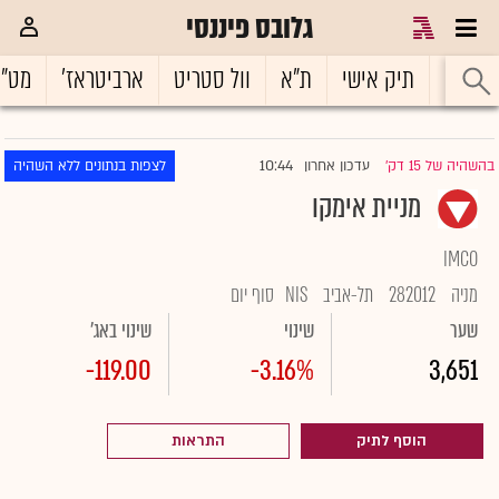
גלובס פיננסי
ראשי
תיק אישי
ת"א
וול סטריט
ארביטראז'
מט"
10:44
בהשהיה של 15 דק'
עדכון אחרון
לצפות בנתונים ללא השהיה
|
מניית אימקו
IMCO
מניה
282012
תל-אביב
NIS
סוף יום
שער
שינוי
שינוי באג'
-119.00
-3.16%
3,651
הוסף לתיק
התראות