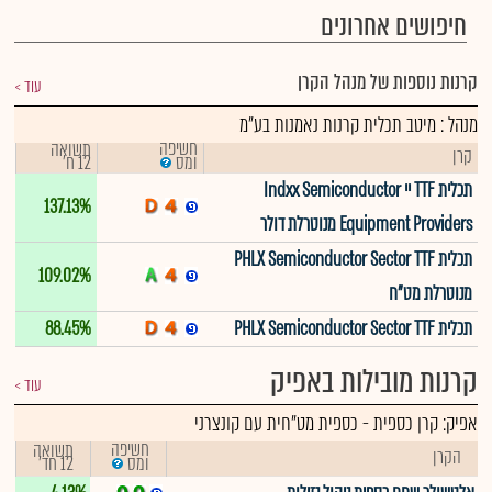
חיפושים אחרונים
קרנות נוספות של מנהל הקרן
עוד
מנהל : מיטב תכלית קרנות נאמנות בע"מ
חשיפה
תשואה
קרן
12 ח'
ומס
תכלית TTF יי Indxx Semiconductor
137.13%
Equipment Providers מנוטרלת דולר
תכלית PHLX Semiconductor Sector TTF
109.02%
מנוטרלת מט"ח
תכלית PHLX Semiconductor Sector TTF
88.45%
קרנות מובילות באפיק
עוד
אפיק:
קרן כספית
-
כספית מט"חית עם קונצרני
חשיפה
תשואה
הקרן
12 חד'
ומס