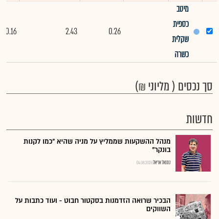
מיטב
כספית
0.16
2.43
0.26
שקלית
כשרה
סך נכסים ( מליוני ₪)
חדשות
מנהל ההשקעות שממליץ על מניה שהיא "כמו לקנות
בונקר"
נתנאל אריאל
04.08.2026
הבכיר שרואה הזדמנות בסקטור חבוט - ועוד כתבות על
השווקים