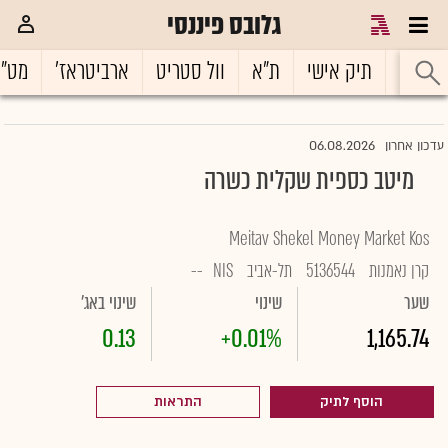
גלובס פיננסי
ראשי
תיק אישי
ת"א
וול סטריט
ארביטראז'
מט"
06.08.2026
עדכון אחרון
מיטב כספית שקלית כשרה
Meitav Shekel Money Market Kos
קרן נאמנות
5136544
תל-אביב
NIS
--
שער
שינוי
שינוי באג'
0.13
+0.01%
1,165.74
הוסף לתיק
התראות