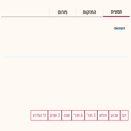
תמצית
החזקות
פורום
השוואה
יום
שבוע
חודש
3 חוד'
6 חוד'
שנה
3 שנים
כל המידע