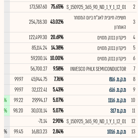
--
173,587.60
75.65%
2
S_150925_365_90_ND_1_Y_1_12_01
חשיפה חיובית לאג"ח ביום המסחר
--
254,718.30
43.02%
3
האחרון
--
122,499.30
20.69%
4
פיקדון בבנק מסוים
--
85,114.24
14.38%
5
פיקדון בבנק מסוים
--
59,200.14
10.00%
6
פיקדון בבנק מסוים
--
56,700.27
9.58%
7
INVESCO PHLX SEMICONDUCTOR
--
99.97
45,944.75
7.76%
8
מ.ק.מ. 816
--
99.97
32,122.41
5.43%
9
מ.ק.מ. 616
.01%
99.22
29,994.17
5.07%
10
מ.ק.מ. 1116
.02%
98.20
30,031.14
5.07%
11
מ.ק.מ 317
--
-71.14
2.90%
12
S_150925_365_90_ND_1_Y_1_12_01
.00%
99.45
16,813.23
2.84%
13
מ.ק.מ. 1016