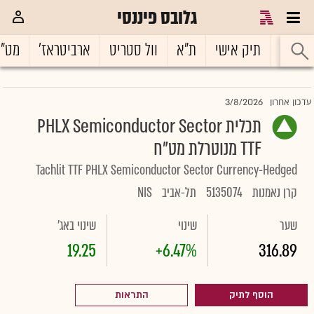
גלובס פיננסי
ראשי
תיק אישי
ת"א
וול סטריט
ארביטראז'
מט"
3/8/2026
עדכון אחרון
תכלית PHLX Semiconductor Sector
TTF מנוטרלת מט"ח
Tachlit TTF PHLX Semiconductor Sector Currency-Hedged
קרן נאמנות
5135074
תל-אביב
NIS
שער
שינוי
שינוי באג'
19.25
+6.47%
316.89
הוסף לתיק
התראות