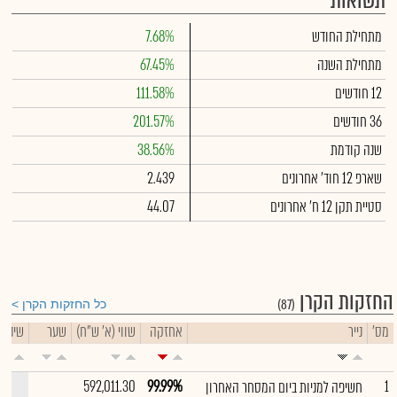
תשואות
מתחילת החודש
7.68%
מתחילת השנה
67.45%
12 חודשים
111.58%
36 חודשים
201.57%
שנה קודמת
38.56%
שארפ 12 חוד' אחרונים
2.439
סטיית תקן 12 ח' אחרונים
44.07
החזקות הקרן
(87)
כל החזקות הקרן
מס'
נייר
אחזקה
שווי (א' ש"ח)
שער
שינוי י
--
592,011.30
99.99%
1
חשיפה למניות ביום המסחר האחרון