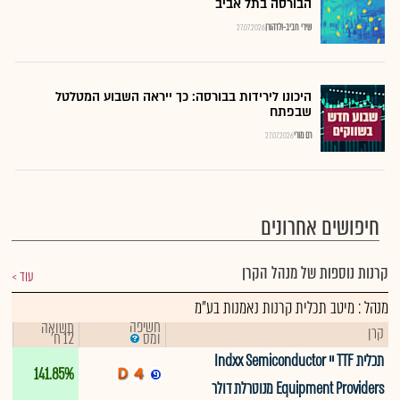
הבורסה בתל אביב
שירי חביב-ולדהורן
27.07.2026
היכונו לירידות בבורסה: כך ייראה השבוע המטלטל
שבפתח
רם מורי
27.07.2026
חיפושים אחרונים
קרנות נוספות של מנהל הקרן
עוד
מנהל : מיטב תכלית קרנות נאמנות בע"מ
חשיפה
תשואה
קרן
12 ח'
ומס
תכלית TTF יי Indxx Semiconductor
141.85%
Equipment Providers מנוטרלת דולר