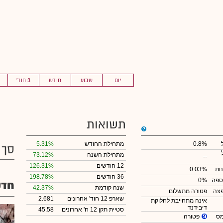
יום
שבוע
חודש
3 חוד'
תשואות
0.8%
מתחילת החודש
5.31%
סך 
מתחילת השנה
73.12%
--
12 חודשים
126.31%
ות
0.03%
36 חודשים
198.78%
ספה
0%
חדש
שנה קודמת
42.37%
צה
פטורה מתשלום
שארפ 12 חוד' אחרונים
2.681
אינה מתחייבת לחלוקת
דיבידנד
סטיית תקן 12 ח' אחרונים
45.58
פטורה
מס