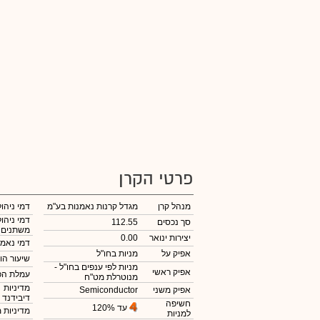
פרטי הקרן
מנהל קרן
מגדל קרנות נאמנות בע"מ
דמי ניהול
דמי ניהול
סך נכסים
112.55
משתנים
יצירות ינואר
0.00
דמי נאמנ
אפיק על
מניות בחו"ל
שיעור הו
מניות לפי ענפים בחו"ל -
אפיק ראשי
עמלת הפ
מנוטרלת מט"ח
מדיניות
אפיק משני
Semiconductor
דיבידנד
חשיפה
עד 120%
מדיניות 
למניות