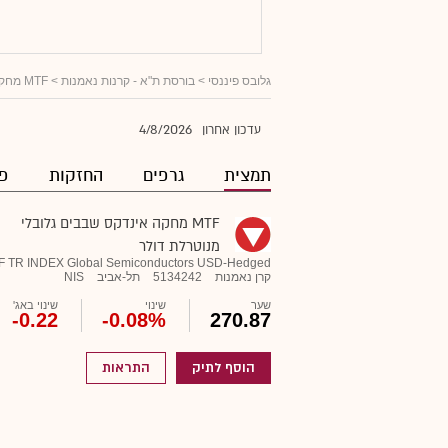
גלובס פיננסי
>
בורסת ת"א - קרנות נאמנות
> MTF מחקה אינדקס שבבים גלובלי מנוטרלת דולר
4/8/2026
עדכון אחרון
תמצית
גרפים
החזקות
פו
MTF מחקה אינדקס שבבים גלובלי
מנוטרלת דולר
F TR INDEX Global Semiconductors USD-Hedged
קרן נאמנות
5134242
תל-אביב
NIS
שער
שינוי
שינוי באג'
-0.22
-0.08%
270.87
הוסף לתיק
התראות