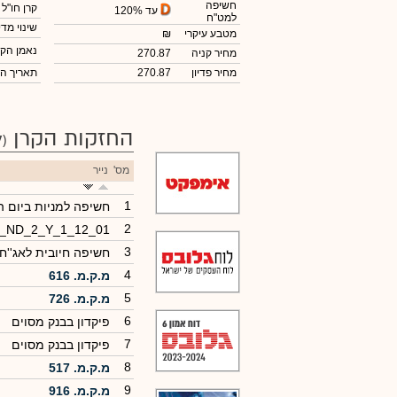
חשיפה
קרן חו"ל
עד 120%
למט"ח
שינוי מדי
מטבע עיקרי
₪
נאמן הקר
מחיר קניה
270.87
מחיר פדיון
270.87
תאריך ה
החזקות הקרן
(37)
מס'
נייר
1
חשיפה למניות ביום 
2
0_ND_2_Y_1_12_01
3
חשיפה חיובית לאג''ח
4
מ.ק.מ. 616
5
מ.ק.מ. 726
6
פיקדון בבנק מסוים
7
פיקדון בבנק מסוים
8
מ.ק.מ. 517
9
מ.ק.מ. 916