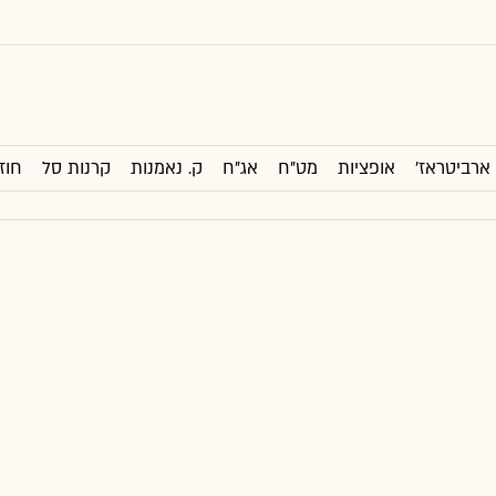
ארביטראז'
אופציות
מט"ח
אג"ח
ק. נאמנות
קרנות סל
חוז