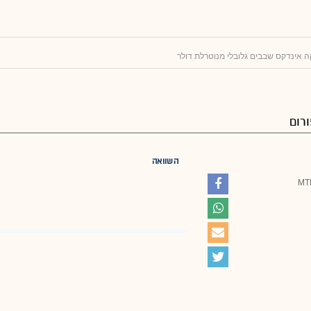
רום
השוואה
MT