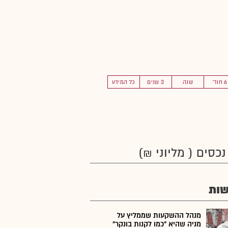
6 חוד'
שנה
3 שנים
כל המידע
נכסים ( מליוני ₪)
ות
מנהל ההשקעות שממליץ על
מניה שהיא "כמו לקנות בונקר"