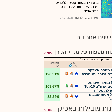
מחזורי המסחר קפצו ולג'פריס
יש המלצה חמה על הבורסה
בתל אביב
שירי חביב-ולדהורן
27.07.2026
ושים אחרונים
ות נוספות של מנהל הקרן
עוד
 מגדל קרנות נאמנות בע"מ
חשיפה
תשואה
ומס
12 ח'
MTF מחקה אינדקס
ם גלובלי מנוטרלת
126.31%
MTF מחקה אינדקס
שבבים ארה"ב Top10
103.67%
רלת מט"ח
 מניות שבבים
82.24%
לי
ות מובילות באפיק
עוד