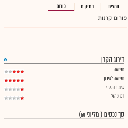
פורום
תמצית
החזקות
פורום קרנות
דירוג הקרן
תשואה
תשואה לסיכון
שימור הכסף
דמי ניהול
סך נכסים ( מליוני ₪)