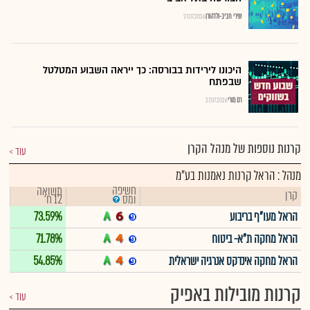
שירי חביב-ולדהורן
27.07.2026
היכונו לירידות בבורסה: כך ייראה השבוע המטלטל
שבפתח
רם מורי
27.07.2026
קרנות נוספות של מנהל הקרן
עוד
מנהל : הראל קרנות נאמנות בע"מ
חשיפה
תשואה
קרן
12 ח'
ומס
הראל מעו"ף בריבוע
73.59%
הראל מחקה ת"א- ביטוח
71.78%
הראל מחקה אינדקס אנרגיה ישראלית
54.85%
קרנות מובילות באפיק
עוד