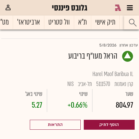
גלובס פיננסי
ראשי
תיק אישי
ת"א
וול סטריט
ארביטראז'
מט"
5/8/2026
עדכון אחרון
הראל מעו"ף בריבוע
Harel Maof Baribua IL
קרן נאמנות
5111570
תל-אביב
NIS
שער
שינוי
שינוי באג'
5.27
+0.66%
804.97
הוסף לתיק
התראות