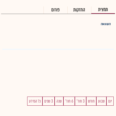
תמצית
החזקות
פורום
השוואה
יום
שבוע
חודש
3 חוד'
6 חוד'
שנה
3 שנים
כל המידע