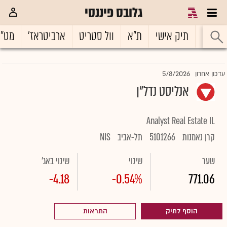
גלובס פיננסי
ראשי
תיק אישי
ת"א
וול סטריט
ארביטראז'
מט"
5/8/2026
עדכון אחרון
אנליסט נדל"ן
Analyst Real Estate IL
קרן נאמנות
5101266
תל-אביב
NIS
שער
שינוי
שינוי באג'
-4.18
-0.54%
771.06
הוסף לתיק
התראות