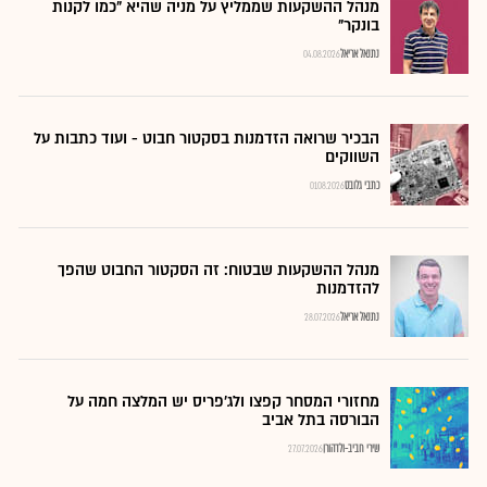
מנהל ההשקעות שממליץ על מניה שהיא "כמו לקנות
בונקר"
נתנאל אריאל
04.08.2026
הבכיר שרואה הזדמנות בסקטור חבוט - ועוד כתבות על
השווקים
כתבי גלובס
01.08.2026
מנהל ההשקעות שבטוח: זה הסקטור החבוט שהפך
להזדמנות
נתנאל אריאל
28.07.2026
מחזורי המסחר קפצו ולג'פריס יש המלצה חמה על
הבורסה בתל אביב
שירי חביב-ולדהורן
27.07.2026