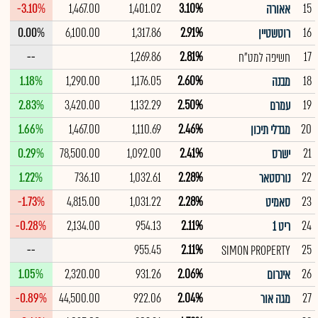
-3.10%
1,467.00
1,401.02
3.10%
15
אאורה
0.00%
6,100.00
1,317.86
2.91%
16
רוטשטיין
--
1,269.86
2.81%
17
חשיפה למט"ח
1.18%
1,290.00
1,176.05
2.60%
18
מבנה
2.83%
3,420.00
1,132.29
2.50%
19
עמרם
1.66%
1,467.00
1,110.69
2.46%
20
מגדלי תיכון
0.29%
78,500.00
1,092.00
2.41%
21
ישרס
1.22%
736.10
1,032.61
2.28%
22
נורסטאר
-1.73%
4,815.00
1,031.22
2.28%
23
סאמיט
-0.28%
2,134.00
954.13
2.11%
24
ריט 1
--
955.45
2.11%
25
SIMON PROPERTY
1.05%
2,320.00
931.26
2.06%
26
אינרום
-0.89%
44,500.00
922.06
2.04%
27
מגה אור