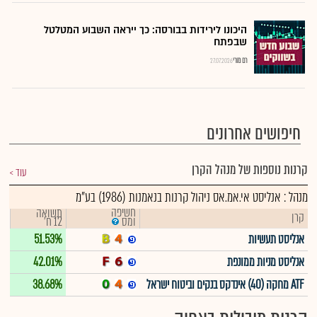
היכונו לירידות בבורסה: כך ייראה השבוע המטלטל
שבפתח
רם מורי
27.07.2026
חיפושים אחרונים
קרנות נוספות של מנהל הקרן
עוד
מנהל : אנליסט אי.אמ.אס ניהול קרנות בנאמנות (1986) בע"מ
חשיפה
תשואה
קרן
12 ח'
ומס
אנליסט תעשיות
51.53%
אנליסט מניות ממונפת
42.01%
ATF מחקה (40) אינדקס בנקים וביטוח ישראל
38.68%