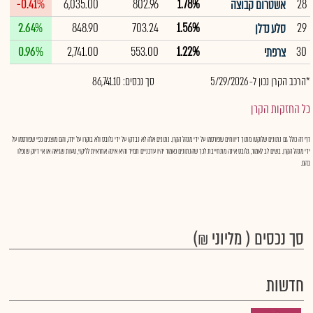
-0.41%
6,035.00
802.96
1.78%
28
אשטרום קבוצה
2.64%
848.90
703.24
1.56%
29
סלע נדלן
0.96%
2,741.00
553.00
1.22%
30
צרפתי
*הרכב הקרן נכון ל- 5/29/2026
סך נכסים: 86,741.10
כל החזקות הקרן
דף זה כולל גם נתונים שלוקטו מתוך דיווחים שפורסמו על ידי מנהל הקרן. נתונים אלה לא נבדקו על ידי גלובס ולא בוקרו על ידה, והם מוצגים כפי שפורסמו על
ידי מנהל הקרן. בשים לב לאמור, גלובס אינה מתחייבת לכך שהנתונים כאמור יהיו עדכניים תמיד והיא אינה אחראית לליקוי, טעות שגיאה או אי דיוק שנפלו
בהם.
סך נכסים ( מליוני ₪)
חדשות