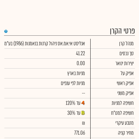
פרטי הקרן
די
מנהל קרן
אנליסט אי.אמ.אס ניהול קרנות בנאמנות (1986) בע"מ
שימ
תש
הק
סך נכסים
41.22
הכ
תש
יצירות ינואר
0.00
דמי
לסי
אפיק על
מניות בארץ
ניה
אפיק ראשי
מניות לפי ענפים
אפיק משני
--
חשיפה למניות
עד 120%
חשיפה למט"ח
עד 30%
מטבע עיקרי
₪
מחיר קניה
771.06