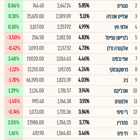
0.86%
746.40
2,647.24
5.85%
2
מגוריט
0.31%
25,670.00
2,309.09
5.11%
3
אנלייט אנרגיה
0.10%
3,107.00
2,257.92
4.99%
4
אלוני חץ
-3.50%
256.50
2,182.50
4.83%
5
ג'נריישן קפיטל
-0.42%
3,093.00
2,137.52
4.73%
6
אלקטרה נדלן
3.48%
19,020.00
2,016.63
4.46%
7
אפי נכסים
-1.12%
13,210.00
1,917.05
4.24%
8
פרשקובסקי
-1.70%
66,390.00
1,823.39
4.03%
9
ביג
1.29%
2,124.00
1,781.57
3.94%
10
אנרג'יקס
-1.45%
995.40
1,766.38
3.91%
11
אלמוגים
-0.74%
1,073.00
1,735.36
3.84%
12
ג'י סיטי
3.55%
27,980.00
1,706.25
3.77%
13
מהדרין
1.16%
470.90
1,564.83
3.46%
14
רני צים