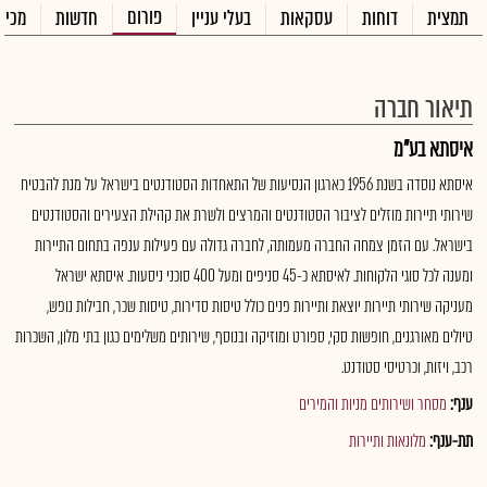
פורום
תמצית
דוחות
עסקאות
בעלי עניין
חדשות
מכיר
תיאור חברה
איסתא בע"מ
איסתא נוסדה בשנת 1956 כארגון הנסיעות של התאחדות הסטודנטים בישראל על מנת להבטיח
שירותי תיירות מוזלים לציבור הסטודנטים והמרצים ולשרת את קהילת הצעירים והסטודנטים
בישראל. עם הזמן צמחה החברה מעמותה, לחברה גדולה עם פעילות ענפה בתחום התיירות
ומענה לכל סוגי הלקוחות. לאיסתא כ-45 סניפים ומעל 400 סוכני ניסעות. איסתא ישראל
מעניקה שירותי תיירות יוצאת ותיירות פנים כולל טיסות סדירות, טיסות שכר, חבילות נופש,
טיולים מאורגנים, חופשות סקי, ספורט ומוזיקה ובנוסף, שירותים משלימים כגון בתי מלון, השכרות
רכב, ויזות, וכרטיסי סטודנט.
ענף:
מסחר ושירותים מניות והמירים
תת-ענף:
מלונאות ותיירות