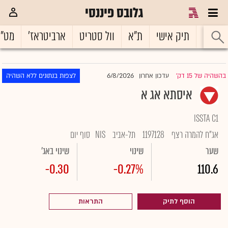
גלובס פיננסי
ראשי
תיק אישי
ת"א
וול סטריט
ארביטראז'
מט"
6/8/2026
בהשהיה של 15 דק'
עדכון אחרון
לצפות בנתונים ללא השהיה
|
איסתא אג א
ISSTA C1
אג"ח להמרה רצף
1197128
תל-אביב
NIS
סוף יום
שער
שינוי
שינוי באג'
-0.30
-0.27%
110.6
הוסף לתיק
התראות