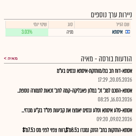
ניירות ערך נוספים
שם הנייר
סוג
שינוי יומי
איסתא
מניה
3.03%
הודעות בורסה - מאיה
מאיה
אסתא-דוח חב בת/מוחזקת-איסתא נכסים בע"מ
20.05.2026, 17:29
אסתא-הסכם למכ' זכ' במלון פאבליקה-קמה לחב' זכאות לתמורה נוספת..
16.03.2026, 08:25
אסתא-סלע איסתא וסלע נכסים יאמצו את קביעות פס"ד בק"ע מכרזי...
09.02.2026, 09:20
אסתא-החזקות בחב' הזנק נמכרו ב8.5מ'$,רווח צפוי לפני מס כ7.5מ'$