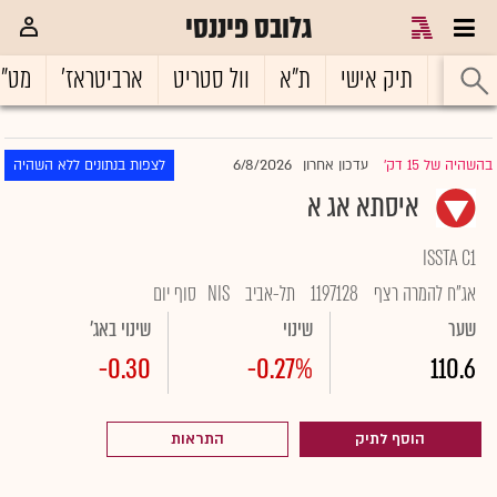
גלובס פיננסי
ראשי
תיק אישי
ת"א
וול סטריט
ארביטראז'
מט"
6/8/2026
בהשהיה של 15 דק'
עדכון אחרון
לצפות בנתונים ללא השהיה
|
איסתא אג א
ISSTA C1
אג"ח להמרה רצף
1197128
תל-אביב
NIS
סוף יום
שער
שינוי
שינוי באג'
-0.30
-0.27%
110.6
הוסף לתיק
התראות