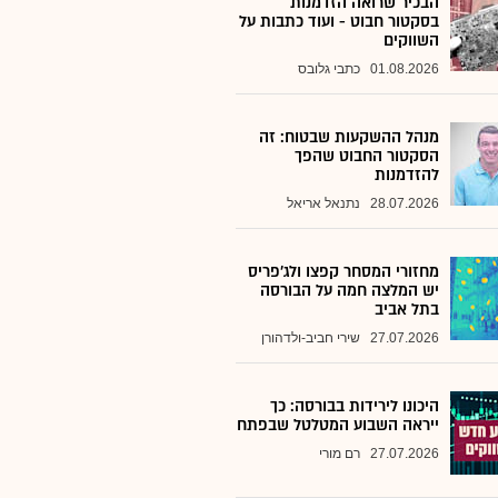
הבכיר שרואה הזדמנות
בסקטור חבוט - ועוד כתבות על
השווקים
01.08.2026
כתבי גלובס
מנהל ההשקעות שבטוח: זה
הסקטור החבוט שהפך
להזדמנות
28.07.2026
נתנאל אריאל
מחזורי המסחר קפצו ולג'פריס
יש המלצה חמה על הבורסה
בתל אביב
27.07.2026
שירי חביב-ולדהורן
היכונו לירידות בבורסה: כך
ייראה השבוע המטלטל שבפתח
27.07.2026
רם מורי