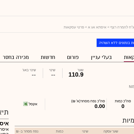
"ח להמרה רצף
>
איסתא אג א
> פרטי עסקאות
ת בנתונים ללא השהיה
אות
בעלי עניין
פורום
חדשות
מכירה בחסר
שער
שינוי
שינוי באג'
--
--
110.9
NI
סה"כ כמות
סה"כ נפח מסחר
(א' ₪)
אקסל
0.00
0
תיא
יות
איס
שער עסקה
שינוי
כמות
נפח מסחר ב- ₪