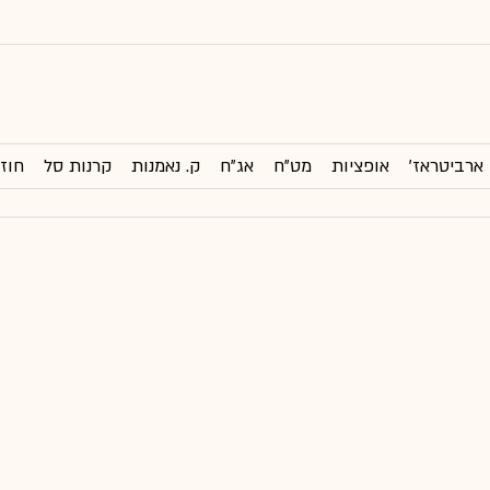
ארביטראז'
אופציות
מט"ח
אג"ח
ק. נאמנות
קרנות סל
חוזי