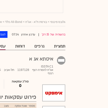
גלובס פיננסי
>
בורסת ת"א - אג"ח
>
All-Bond כללי
>
אג
07:14
בהשהיה של 15 דק'
עדכון אחרון
לצפו
|
תמצית
גרפים
דוחות
עסק
איסתא אג א
ISSTA C1
אג"ח להמרה רצף
1197128
תל-אביב
S
רציף
סה"כ עסקאות
0
פירוט עסקאות יומ
מספר
שעת עסקה
מצב