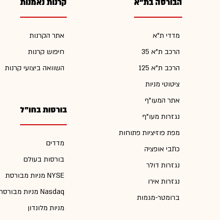
הבורסה בת"א
קרנות נאמנות
מדדי ת"א
אתר הקרנות
הרכב ת"א 35
חיפוש קרנות
הרכב ת"א 125
השוואה ביצועי קרנות
ציטוטי מניות
אתר המעו"ף
בורסות בחו"ל
נגזרות מעו"ף
מפת פוזיציות פתוחות
מדדים
כתבי אופציה
בורסות בעולם
נגזרות דולר
מניות מבורסת NYSE
נגזרות אירו
מניות מבורסת Nasdaq
ברומטר-מגמות
מניות מלונדון