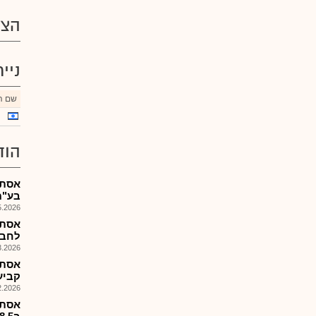
הצע
ניי
שם הנ
הוד
אסתא
בע"מ
026, 17:29
אסתא
לחב'
026, 08:25
אסתא
קביע
026, 09:20
אסתא