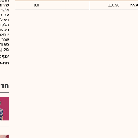
התאח
שירות
גירה
110.90
0.0
ולשרת
עם ה
פעילו
ניסעו
יוצאת
שכר, 
ספורט
מלון,
ענף:
תת-ע
חדש