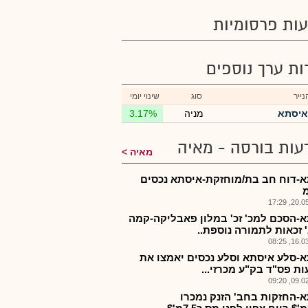
ות פרסומיות
רות ערך נוספים
ייר
סוג
שינוי יומי
איסתא
מניה
3.17%
עות בורסה - מאיה
מאיה
-דוח חב בת/מוחזקת-איסתא נכסים
20.05.2
-הסכם למכ' זכ' במלון פאבליקה-קמה
 זכאות לתמורה נוספת..
16.03.2
-סלע איסתא וסלע נכסים יאמצו את
ות פס"ד בק"ע מכרזי...
09.02.2
-החזקות בחב' הזנק נמכרו