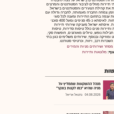
דות הסטודנטים בישראל על מנת להבטיח
י תיירות מוזלים לציבור הסטודנטים והמרצים
 את קהילת הצעירים והסטודנטים בישראל.
זמן צמחה החברה מעמותה, לחברה גדולה עם
ת ענפה בתחום התיירות ומענה לכל סוגי
הלקוחות. לאיסתא כ-45 סניפים ומעל 400 סוכני
ת. איסתא ישראל מעניקה שירותי תיירות
 ותיירות פנים כולל טיסות סדירות, טיסות
חבילות נופש, טיולים מאורגנים, חופשות סקי,
 ומוזיקה ובנוסף, שירותים משלימים כגון בתי
 השכרות רכב, ויזות, וכרטיסי סטודנט.
מסחר ושירותים מניות והמירים
נף:
מלונאות ותיירות
ות
מנהל ההשקעות שממליץ על
מניה שהיא "כמו לקנות בונקר"
04.08.2026
נתנאל אריאל