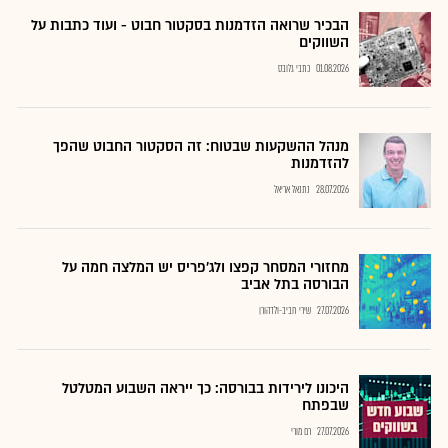
הבכיר שרואה הזדמנות בסקטור חבוט - ועוד כתבות על
השווקים
01.08.2026
כתבי גלובס
מנהל ההשקעות שבטוח: זה הסקטור החבוט שהפך
להזדמנות
28.07.2026
נתנאל אריאל
מחזורי המסחר קפצו ולג'פריס יש המלצה חמה על
הבורסה בתל אביב
27.07.2026
שירי חביב-ולדהורן
היכונו לירידות בבורסה: כך ייראה השבוע המטלטל
שבפתח
27.07.2026
רם מורי