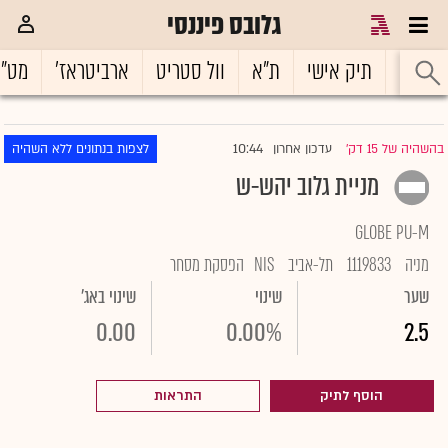
גלובס פיננסי
ראשי
תיק אישי
ת"א
וול סטריט
ארביטראז'
מט"
10:44
בהשהיה של 15 דק'
עדכון אחרון
לצפות בנתונים ללא השהיה
|
מניית גלוב יהש-ש
GLOBE PU-M
מניה
1119833
תל-אביב
NIS
הפסקת מסחר
שער
שינוי
שינוי באג'
0.00
0.00%
2.5
הוסף לתיק
התראות