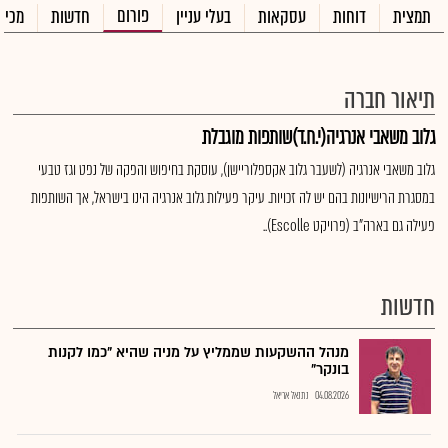
פורום
תמצית
דוחות
עסקאות
בעלי עניין
חדשות
מכיר
תיאור חברה
גלוב משאבי אנרגיה(י.ח.ד)שותפות מוגבלת
גלוב משאבי אנרגיה (לשעבר גלוב אקספלוריישן), עוסקת בחיפוש והפקה של נפט וגז טבעי
במסגרת הרישיונות בהם יש לה זכויות. עיקר פעילות גלוב אנרגיה הינו בישראל, אך השותפות
פעילה גם בארה"ב (פרויקט Escolle)..
חדשות
מנהל ההשקעות שממליץ על מניה שהיא "כמו לקנות
בונקר"
04.08.2026
נתנאל אריאל