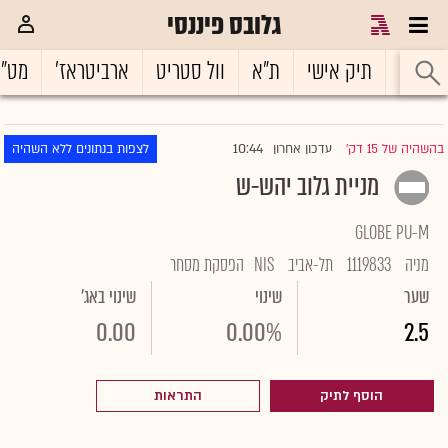
גלובס פיננסי
ראשי
תיק אישי
ת"א
וול סטריט
ארביטראז'
מט"
10:44
בהשהיה של 15 דק'
עדכון אחרון
לצפות בנתונים ללא השהיה
|
מניית גלוב יהש-ש
GLOBE PU-M
מניה
1119833
תל-אביב
NIS
הפסקת מסחר
שער
שינוי
שינוי באג'
0.00
0.00%
2.5
הוסף לתיק
התראות