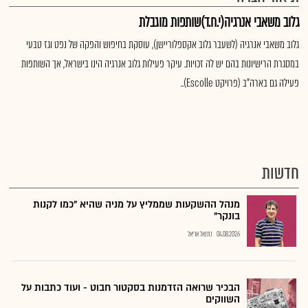
גלוב משאבי אנרגיה(י.ח.ד)שותפות מוגבלת
גלוב משאבי אנרגיה (לשעבר גלוב אקספלוריישן), עוסקת בחיפוש והפקה של נפט וגז טבעי
במסגרת הרישיונות בהם יש לה זכויות. עיקר פעילות גלוב אנרגיה הינו בישראל, אך השותפות
פעילה גם בארה"ב (פרויקט Escolle)..
חדשות
מנהל ההשקעות שממליץ על מניה שהיא "כמו לקנות
בונקר"
04.08.2026
נתנאל אריאל
הבכיר שרואה הזדמנות בסקטור חבוט - ועוד כתבות על
השווקים