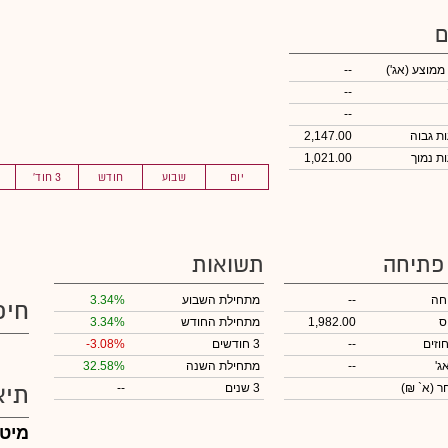
ם
 ממוצע
(אג')
--
--
--
2,147.00
1,021.00
יום
שבוע
חודש
3 חוד'
 פתיחה
תשואות
חה
--
מתחילת השבוע
3.34%
חיפ
ס
1,982.00
מתחילת החודש
3.34%
וזים
--
3 חודשים
-3.08%
ג'
--
מתחילת השנה
32.58%
חר
(א` ₪)
3 שנים
--
תיא
מיטב