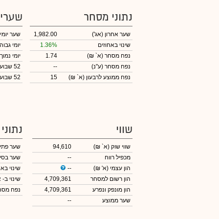
נתוני מסחר
שערי
שער אחרון
(אג')
1,982.00
שער יומי
שינוי באחוזים
1.36%
יומי גבוה
נפח מסחר
(א` ₪)
1.74
יומי נמוך
נפח מסחר
(ע"נ)
--
52 שבועות גבוה
נפח ממוצע לרבעון (א` ₪)
15
52 שבועות נמוך
שווי
נתוני
שווי שוק
(א` ₪)
94,610
שער פתי
מכפיל רווח
--
שער בסי
הון עצמי
(א' ₪)
--
שינוי באח
הון רשום למסחר
4,709,361
שינוי
ב- א
הון מונפק ונפרע
4,709,361
נפח מס
שער ממוצע
--