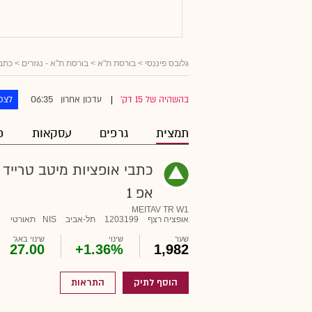
גלובס פיננסי
> בורסת ת"א >
בורסת ת"א - נגזרים
>
כתבי
06:35
בהשהיה של 15 דק'
עדכון אחרון
לצפו
|
תמצית
גרפים
עסקאות
פ
כתבי אופציות מיטב טרייד
אפ 1
MEITAV TR W1
אופציה רצף
1203199
תל-אביב
NIS
תאורטי
שער
שינוי
שינוי באג'
27.00
+1.36%
1,982
הוסף לתיק
התראות