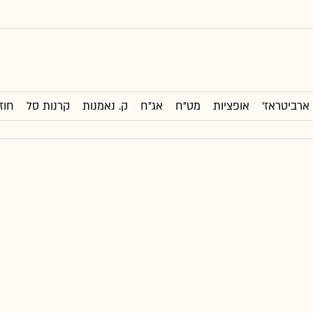
ארביטראז'
אופציות
מט"ח
אג"ח
ק. נאמנות
קרנות סל
חוז