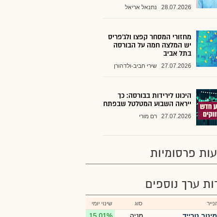
28.07.2026
נתנאל אריאל
מחזורי המסחר קפצו ולג'פריס
יש המלצה חמה על הבורסה
בתל אביב
27.07.2026
שירי חביב-ולדהורן
היכונו לירידות בבורסה: כך
ייראה השבוע המטלטל שבפתח
27.07.2026
רם מורי
ות פרסומיות
רות ערך נוספים
ייר
סוג
שינוי יומי
מיטב טרייד
מניה
15.01%