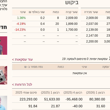
החברה
ביקוש
ערך,ש
נלווים
ות
שער מכירה
שער קניה
כמות
₪ שווי באלפי
שינוי
1.36%
0.2
8
2,009.00
2,009.00
35
-4.19%
0.4
20
1,899.00
2,037.00
27
חדש
-14.23%
0.0
1
1,700.00
2,139.00
18
--
--
--
--
2,147.00
23
--
--
--
--
2,200.00
3,0
עסקאות יומיות:
0
מינימום לעסקה:
19
עוד עסקאות
 עסקה
שינוי
כמות
נפח מסחר ב- ₪
אין עסקאות
לכל הדוחות
רבעון 1 (2026)
רבעון 4 (2025)
רבעון 1 (2025)
סיכום שנתי 2025
223,293.00
51,633.00
-95,468.00
80,380.00
91.84
21.87
-40.00
31.60