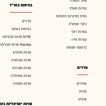
אתר המעו"ף
בורסות בחו"ל
נגזרות מעו"ף
מפת פוזיציות פתוחות
מדדים
כתבי אופציה
בורסות בעולם
נגזרות דולר
מניות מבורסת NYSE
נגזרות אירו
מניות מבורסת Nasdaq
ברומטר-מגמות
מניות מלונדון
מניות מגרמניה
מדדים
מניות מצרפת
מניות מאיטליה
מחירים
מניות מספרד
מניות
ענפים
מניות ישראליות בעו