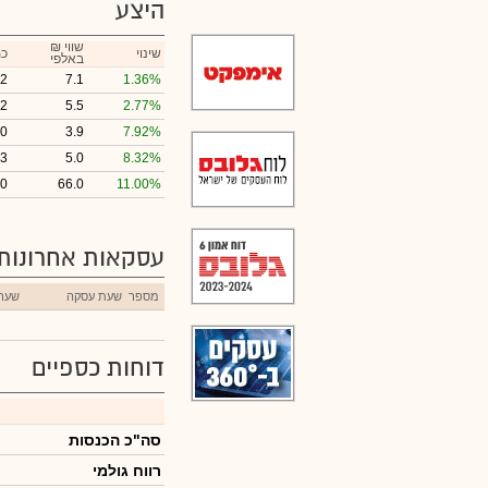
היצע
₪ שווי
שינוי
כמ
באלפי
2
7.1
1.36%
2
5.5
2.77%
0
3.9
7.92%
3
5.0
8.32%
00
66.0
11.00%
עסקאות אחרונות
מספר
שעת עסקה
שער
דוחות כספיים
סה"כ הכנסות
רווח גולמי