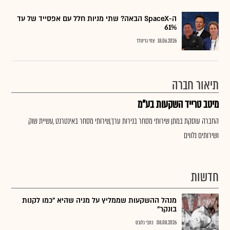
ה-SpaceX הבאה? שתי מניות חלל עם אפסייד של עד
61%
18.06.2026
צחי גרינולד
תיאור חברה
מיטב טרייד השקעות בע"מ
החברה עוסקת במתן שירותי מסחר בנירות ערך,שירותי מסחר באינטרנט ,עשיית שוק
ושירותים נלווים
חדשות
מנהל ההשקעות שממליץ על מניה שהיא "כמו לקנות
בונקר"
08.08.2026
כתבי גלובס