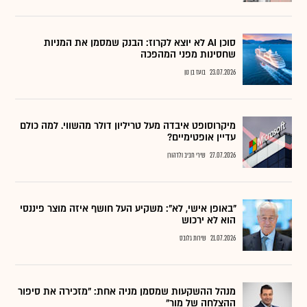
סוכן AI לא יוצא לקרוז: הבנק שמסמן את המניות
שחסינות מפני המהפכה
23.07.2026
בועז בן נון
מיקרוסופט איבדה מעל טריליון דולר מהשווי. למה כולם
עדיין אופטימיים?
27.07.2026
שירי חביב ולדהורן
"באופן אישי, לא": משקיע העל חושף איזה מוצר פיננסי
הוא לא ירכוש
21.07.2026
שירות גלובס
מנהל ההשקעות שמסמן מניה אחת: "מזכירה את סיפור
ההצלחה של מור"