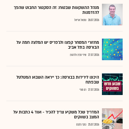
מנהל ההשקעות שבטוח: זה הסקטור החבוט שהפך
להזדמנות
28.07.2026
נתנאל אריאל
מחזורי המסחר קפצו ולג'פריס יש המלצה חמה על
הבורסה בתל אביב
27.07.2026
שירי חביב-ולדהורן
היכונו לירידות בבורסה: כך ייראה השבוע המטלטל
שבפתח
27.07.2026
רם מורי
המדריך שכל משקיע צריך להכיר - ועוד 4 כתבות על
המצב בשווקים
25.07.2026
כתבי גלובס