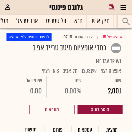
גלובס פיננסי
ראשי
תיק אישי
ת"א
וול סטריט
ארביטראז'
מט"
07:15
בהשהיה של 15 דק'
עדכון אחרון
לצפות בנתונים ללא השהיה
|
כתבי אופציות מיטב טרייד אפ 1
MEITAV TR W1
אופציה רצף
1203199
תל-אביב
NIS
רציף
שער
שינוי
שינוי באג'
0.00
0.00%
2,001
הוסף לתיק
התראות
חדשות
תמצית
עסקאות
פורום