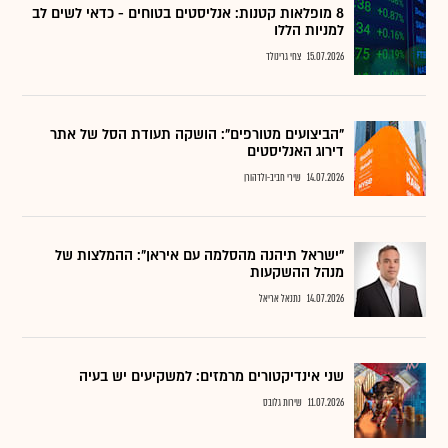
8 מופלאות קטנות: אנליסטים בטוחים - כדאי לשים לב
למניות הללו
15.07.2026
צחי גרינולד
"הביצועים מטורפים": הושקה תעודת הסל של אתר
דירוג האנליסטים
14.07.2026
שירי חביב-ולדהורן
"ישראל תיהנה מהסלמה עם איראן": ההמלצות של
מנהל ההשקעות
14.07.2026
נתנאל אריאל
שני אינדיקטורים מרמזים: למשקיעים יש בעיה
11.07.2026
שירות גלובס