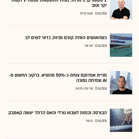
2 סקטורים, 5 מניות: מנהל ההשקעות שממליץ לקנות
יקר וטוב
23.06.2026
נתנאל אריאל
כשהאנשים האלה קונים מניות, כדאי לשים לב
22.06.2026
יואב ספר
מניית אמדוקס צנחה כ-50% מהשיא. ברקע: החשש מ-
AI וצמיחה נמוכה
22.06.2026
שירי חביב-ולדהורן
הבורסה נכנסת לשבוע גורלי והאם הדולר יעשה קאמבק
22.06.2026
רם מורי