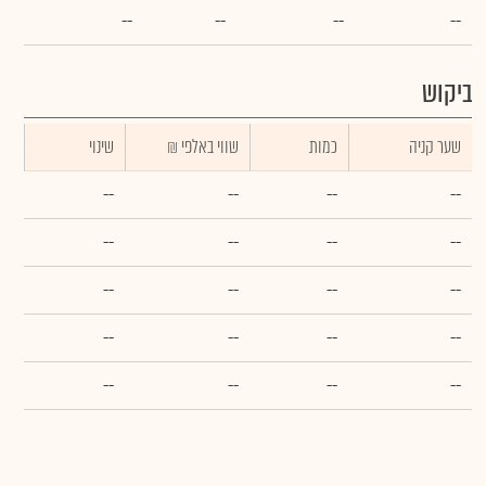
--
--
--
--
ביקוש
שער קניה
כמות
₪ שווי באלפי
שינוי
--
--
--
--
--
--
--
--
--
--
--
--
--
--
--
--
--
--
--
--