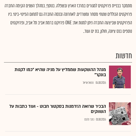
מתמקד בבניית פרויקטים למגורים במרכז הארץ ובשפלה. בנוסף, במהלך השנים הקימה החברה
פרויקטים הכוללים שטחי מסחר ומשרדים. לאחרונה נכנסה החברה גם לתחום הפינוי-בינוי. ביו
הפרויקטים שביצעה החברה ניתן למנות את: ONE פרויקט ברמת אביב תל אביב, ופרויקטים
נוספים בנס ציונה, חולון, בת ים ועוד..
חדשות
מנהל ההשקעות שממליץ על מניה שהיא "כמו לקנות
בונקר"
04.08.2026
נתנאל אריאל
הבכיר שרואה הזדמנות בסקטור חבוט - ועוד כתבות על
השווקים
01.08.2026
כתבי גלובס