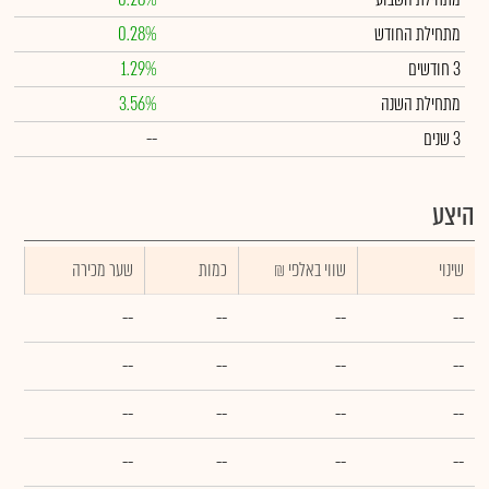
מתחילת החודש
0.28%
3 חודשים
1.29%
מתחילת השנה
3.56%
3 שנים
--
היצע
שינוי
₪ שווי באלפי
כמות
שער מכירה
--
--
--
--
--
--
--
--
--
--
--
--
--
--
--
--