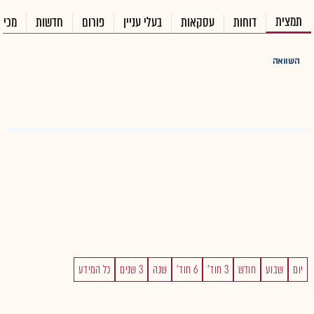
תמצית
דוחות
עסקאות
בעלי עניין
פורום
חדשות
מכיר
השוואה
יום
שבוע
חודש
3 חוד'
6 חוד'
שנה
3 שנים
כל המידע