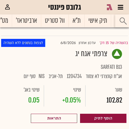
גלובס פיננסי
ראשי
תיק אישי
ת"א
וול סטריט
ארביטראז'
מט"
6/8/2026
בהשהיה של 15 דק'
עדכון אחרון
לצפות בנתונים ללא השהיה
|
צרפתי אגח יג
SARFATI B13
אג"ח קונצרני לא צמוד
1204734
תל-אביב
NIS
סוף יום
שער
שינוי
שינוי באג'
0.05
+0.05%
102.82
הוסף לתיק
התראות