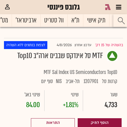
גלובס פיננסי
ראשי
תיק אישי
ת"א
וול סטריט
ארביטראז'
מט"
4/8/2026
בהשהיה של 15 דק'
עדכון אחרון
לצפות בנתונים ללא השהיה
|
MTF סל אינדקס שבבים ארה"ב Top10
MTF Sal Index US Semiconductors Top10
קרנות סל
1207901
תל-אביב
NIS
סוף יום
שער
שינוי
שינוי באג'
84.00
+1.81%
4,733
הוסף לתיק
התראות