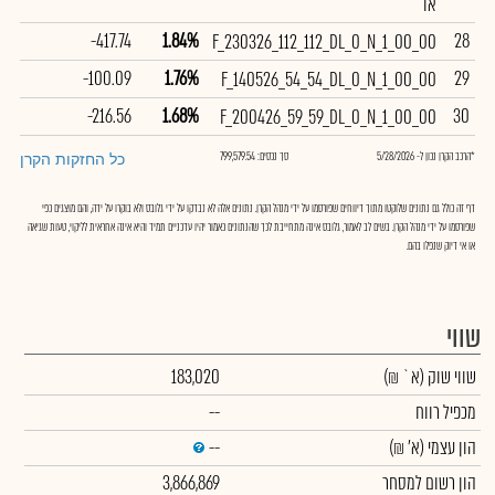
או
-417.74
1.84%
28
F_230326_112_112_DL_0_N_1_00_00
-100.09
1.76%
29
F_140526_54_54_DL_0_N_1_00_00
-216.56
1.68%
30
F_200426_59_59_DL_0_N_1_00_00
*הרכב הקרן נכון ל- 5/28/2026
סך נכסים: 799,579.54
כל החזקות הקרן
דף זה כולל גם נתונים שלוקטו מתוך דיווחים שפורסמו על ידי מנהל הקרן. נתונים אלה לא נבדקו על ידי גלובס ולא בוקרו על ידה, והם מוצגים כפי
שפורסמו על ידי מנהל הקרן. בשים לב לאמור, גלובס אינה מתחייבת לכך שהנתונים כאמור יהיו עדכניים תמיד והיא אינה אחראית לליקוי, טעות שגיאה
או אי דיוק שנפלו בהם.
שווי
שווי שוק
(א` ₪)
183,020
מכפיל רווח
--
הון עצמי
(א' ₪)
--
הון רשום למסחר
3,866,869