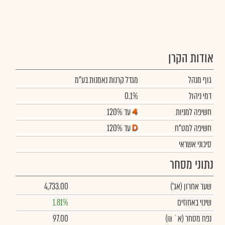
אודות הקרן
גוף מנהל
מגדל קרנות נאמנות בע"מ
דמי ניהול
0.1%
חשיפה למניות
עד 120%
חשיפה למט"ח
עד 120%
סיכוני אשראי
נתוני מסחר
שער אחרון
(אג')
4,733.00
שינוי באחוזים
1.81%
נפח מסחר
(א` ₪)
97.00