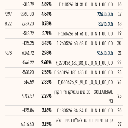
-313.79
4.89%
16
F_110526_31_31_DL_0_N_1_00_00
99.97
9,960.00
4.84%
17
מ.ק.מ. 726
98.22
7,787.20
3.78%
18
מ.ק.מ 317
-513.72
3.71%
19
F_150426_61_61_DL_0_N_1_00_00
-125.25
3.43%
20
F_260526_63_63_DL_0_N_1_00_00
99.78
6,141.72
2.98%
21
מ.ק.מ. 916
-546.22
2.60%
22
F_270126_181_181_DL_0_N_1_00_00
-568.90
2.56%
23
F_260126_185_185_DL_0_N_1_00_00
-514.59
2.33%
24
F_060426_91_91_DL_0_N_1_00_00
COLLATERAL - סכומים שנסלקו ע''י הקרן
4,712.57
2.29%
25
בגי
-125.84
2.16%
26
F_130526_34_34_DL_0_N_1_00_00
סך התחייבויות בקשר לאג''ח בפדיון מלא
4,416.40
2.15%
27