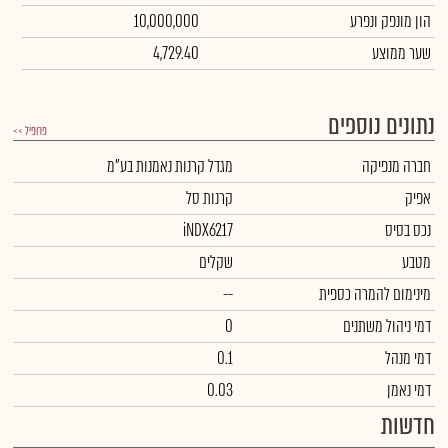
הון מונפק ונפרע
10,000,000
שער ממוצע
4,729.40
נתונים נוספים
פרופיל >>
חברה מנפיקה
מגדל קרנות נאמנות בע"מ
אפיק
קרנות סל
נכס בסיס
iNDX6217
מטבע
שקלים
מינימום להמרה כספית
--
דמי ניהול משתנים
0
דמי מנהל
0.1
דמי נאמן
0.03
חדשות