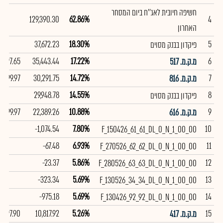
חשיפה חיובית לאג''ח ביום המסחר
129,390.30
62.86%
4
האחרון
37,672.23
18.30%
5
פיקדון בבנק מסוים
97.65
35,443.44
17.22%
6
מ.ק.מ. 517
99.97
30,291.75
14.72%
7
מ.ק.מ. 816
29,948.78
14.55%
8
פיקדון בבנק מסוים
99.97
22,389.26
10.88%
9
מ.ק.מ. 616
-1,074.54
7.80%
10
F_150426_61_61_DL_0_N_1_00_00
-67.48
6.93%
11
F_270526_62_62_DL_0_N_1_00_00
-23.37
5.86%
12
F_280526_63_63_DL_0_N_1_00_00
-323.34
5.69%
13
F_130526_34_34_DL_0_N_1_00_00
-975.18
5.69%
14
F_130426_92_92_DL_0_N_1_00_00
97.90
10,817.92
5.26%
15
מ.ק.מ. 417