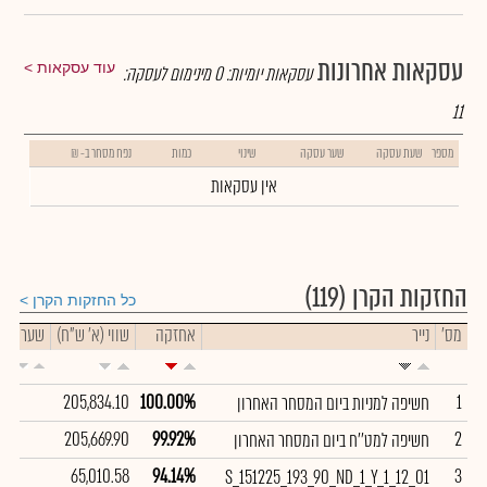
עסקאות אחרונות
עוד עסקאות
עסקאות יומיות:
0
מינימום לעסקה:
11
מספר
שעת עסקה
שער עסקה
שינוי
כמות
נפח מסחר ב- ₪
אין עסקאות
החזקות הקרן
(119)
כל החזקות הקרן
מס'
נייר
אחזקה
שווי (א' ש"ח)
שער
ש
205,834.10
100.00%
1
חשיפה למניות ביום המסחר האחרון
205,669.90
99.92%
2
חשיפה למט''ח ביום המסחר האחרון
65,010.58
94.14%
3
S_151225_193_90_ND_1_Y_1_12_01