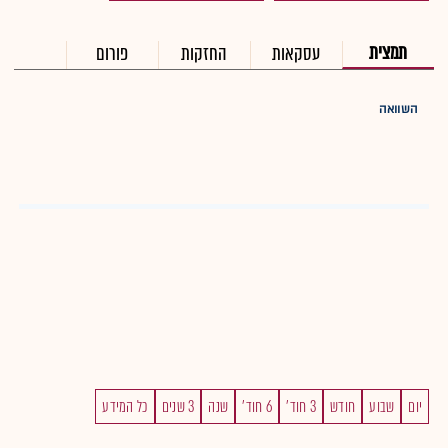
תמצית
עסקאות
החזקות
פורום
השוואה
יום
שבוע
חודש
3 חוד'
6 חוד'
שנה
3 שנים
כל המידע