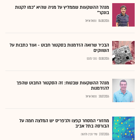
מנהל ההשקעות שממליץ על מניה שהיא "כמו לקנות
בונקר"
04.08.2026
נתנאל אריאל
הבכיר שרואה הזדמנות בסקטור חבוט - ועוד כתבות על
השווקים
01.08.2026
כתבי גלובס
מנהל ההשקעות שבטוח: זה הסקטור החבוט שהפך
להזדמנות
28.07.2026
נתנאל אריאל
מחזורי המסחר קפצו ולג'פריס יש המלצה חמה על
הבורסה בתל אביב
27.07.2026
שירי חביב-ולדהורן