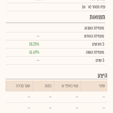
נפח מסחר
(א` ₪)
תשואות
מתחילת השבוע
מתחילת החודש
--
3 חודשים
18.25%
מתחילת השנה
61.49%
3 שנים
--
היצע
שינוי
₪ שווי באלפי
כמות
שער מכירה
--
--
--
--
--
--
--
--