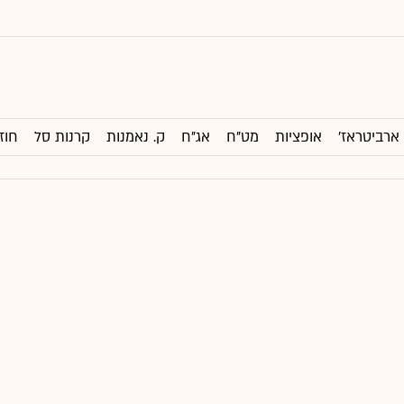
ארביטראז'
אופציות
מט"ח
אג"ח
ק. נאמנות
קרנות סל
חוז