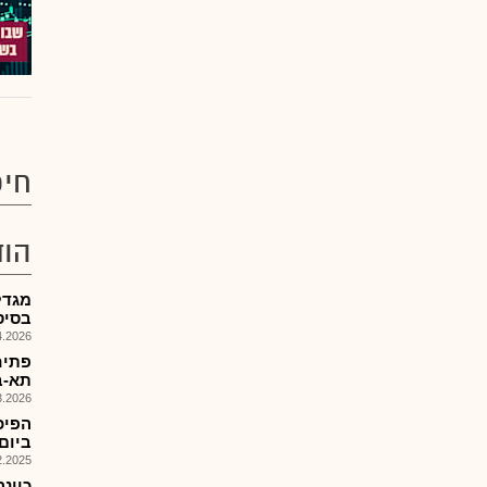
חיפ
הוד
מגדל
בסיס-.MTFביטחו
026, 09:48
תא-ב
026, 12:48
ביום .1.26
025, 17:57