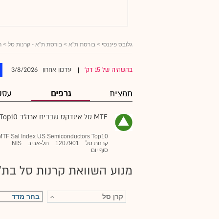
גלובס פיננסי
> בורסת ת"א >
בורסת ת"א - קרנות סל
>
ר
3/8/2026
בהשהיה של 15 דק'
עדכון אחרון
|
תמצית
גרפים
עסק
MTF סל אינדקס שבבים ארה"ב Top10
MTF Sal Index US Semiconductors Top10
קרנות סל
1207901
תל-אביב
NIS
סוף יום
מנוע השוואת קרנות סל בת"