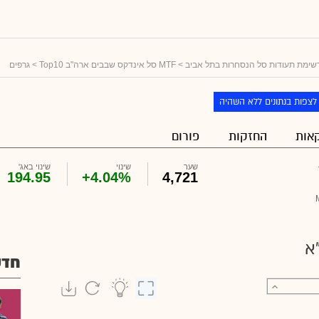
שימת תעודות סל הנסחרות בתל אביב
>
MTF סל אינדקס שבבים ארה"ב Top10
> גרפים
לצפות בנתונים ללא השהיה
אות
החזקות
פורום
שער
שינוי
שינוי באג'
194.95
+4.04%
4,721
א
חדש