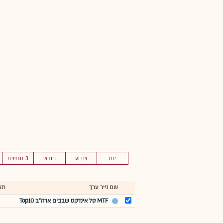
יום
שבוע
חודש
3 חדשים
שם נייר ערך
תש
MTF סל אינדקס שבבים ארה"ב Top10