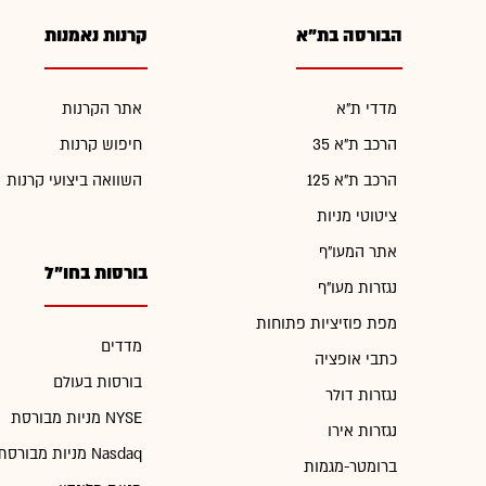
הבורסה בת"א
קרנות נאמנות
מדדי ת"א
אתר הקרנות
הרכב ת"א 35
חיפוש קרנות
הרכב ת"א 125
השוואה ביצועי קרנות
ציטוטי מניות
אתר המעו"ף
בורסות בחו"ל
נגזרות מעו"ף
מפת פוזיציות פתוחות
מדדים
כתבי אופציה
בורסות בעולם
נגזרות דולר
מניות מבורסת NYSE
נגזרות אירו
מניות מבורסת Nasdaq
ברומטר-מגמות