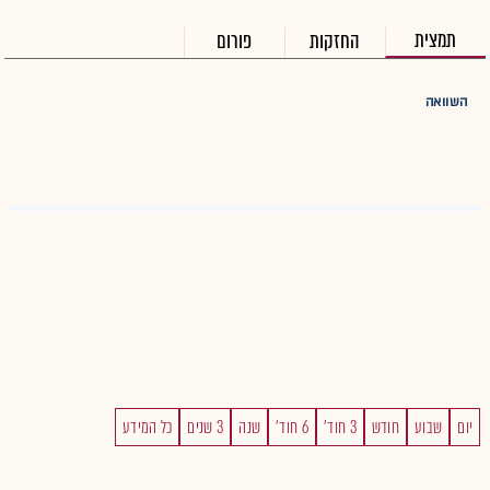
תמצית
החזקות
פורום
השוואה
יום
שבוע
חודש
3 חוד'
6 חוד'
שנה
3 שנים
כל המידע