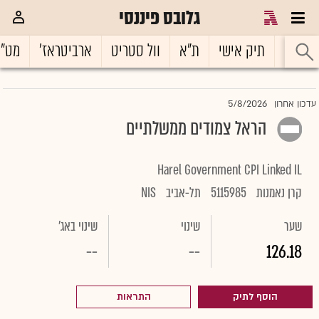
גלובס פיננסי
ראשי
תיק אישי
ת"א
וול סטריט
ארביטראז'
מט"
5/8/2026
עדכון אחרון
הראל צמודים ממשלתיים
Harel Government CPI Linked IL
קרן נאמנות
5115985
תל-אביב
NIS
שער
שינוי
שינוי באג'
--
--
126.18
הוסף לתיק
התראות