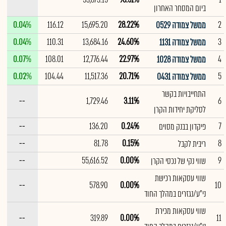
ביום המסחר האחרון
0.04%
116.12
15,695.20
28.22%
2
ממשל צמודה 0529
0.04%
110.31
13,684.16
24.60%
3
ממשל צמודה 1131
0.07%
108.01
12,776.44
22.97%
4
ממשל צמודה 1028
0.02%
104.44
11,517.36
20.71%
5
ממשל צמודה 0431
התחייבויות בקשר
--
1,729.46
3.11%
6
לסליקת יחידות הקרן
--
136.20
0.24%
7
פיקדון בבנק מסוים
--
81.78
0.15%
8
ריבית לקבל
--
55,616.52
0.00%
9
שווי נקי של נכסי הקרן
שווי עסקאות רכישת
--
578.90
0.00%
10
ני"ע/נגזרים במהלך החוד
שווי עסקאות מכירת
--
319.89
0.00%
11