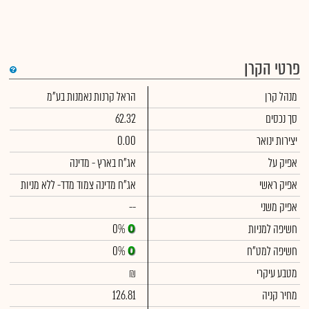
פרטי הקרן
די
מנהל קרן
הראל קרנות נאמנות בע"מ
שימ
תש
הק
סך נכסים
62.32
הכ
תש
יצירות ינואר
0.00
דמי
לסי
אפיק על
אג"ח בארץ - מדינה
ניה
אפיק ראשי
אג"ח מדינה צמוד מדד- ללא מניות
אפיק משני
--
חשיפה למניות
0%
חשיפה למט"ח
0%
מטבע עיקרי
₪
מחיר קניה
126.81