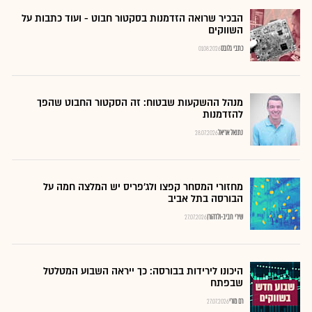
הבכיר שרואה הזדמנות בסקטור חבוט - ועוד כתבות על
השווקים
כתבי גלובס
01.08.2026
מנהל ההשקעות שבטוח: זה הסקטור החבוט שהפך
להזדמנות
נתנאל אריאל
28.07.2026
מחזורי המסחר קפצו ולג'פריס יש המלצה חמה על
הבורסה בתל אביב
שירי חביב-ולדהורן
27.07.2026
היכונו לירידות בבורסה: כך ייראה השבוע המטלטל
שבפתח
רם מורי
27.07.2026