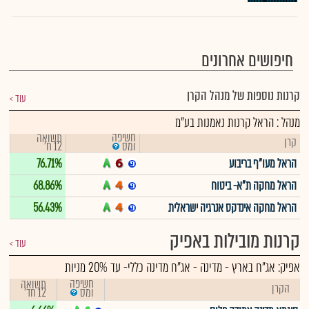
חיפושים אחרונים
קרנות נוספות של מנהל הקרן
עוד
מנהל : הראל קרנות נאמנות בע"מ
חשיפה
תשואה
קרן
12 ח'
ומס
הראל מעו"ף בריבוע
76.71%
הראל מחקה ת"א- ביטוח
68.86%
הראל מחקה אינדקס אנרגיה ישראלית
56.43%
קרנות מובילות באפיק
עוד
אפיק:
אג"ח בארץ - מדינה
-
אג"ח מדינה כללי- עד 20% מניות
חשיפה
תשואה
הקרן
12 חד'
ומס