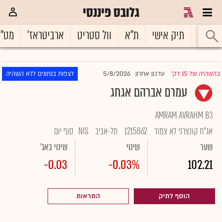
גלובס פיננסי
ראשי
תיק אישי
ת"א
וול סטריט
ארביטראז'
מט"
5/8/2026
בהשהיה של 15 דק'
עדכון אחרון
לצפות בנתונים ללא השהיה
|
עמרם אברהם אגחג
AMRAM AVRAHM B3
אג"ח קונצרני לא צמוד
1215862
תל-אביב
NIS
סוף יום
שער
שינוי
שינוי באג'
-0.03
-0.03%
102.21
הוסף לתיק
התראות