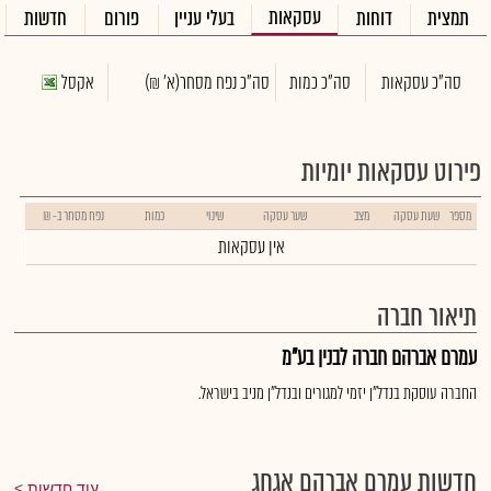
עסקאות
תמצית
דוחות
בעלי עניין
פורום
חדשות
סה"כ עסקאות
סה"כ כמות
סה"כ נפח מסחר
(א' ₪)
אקסל
פירוט עסקאות יומיות
מספר
שעת עסקה
מצב
שער עסקה
שינוי
כמות
נפח מסחר ב- ₪
אין עסקאות
תיאור חברה
עמרם אברהם חברה לבנין בע"מ
החברה עוסקת בנדל"ן יזמי למגורים ובנדל"ן מניב בישראל.
חדשות עמרם אברהם אגחג
עוד חדשות