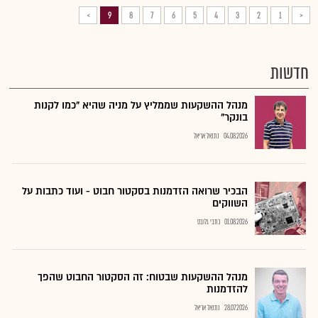
>
9
8
7
6
5
4
3
2
1
<
חדשות
מנהל ההשקעות שממליץ על מניה שהיא "כמו לקנות
בונקר"
04.08.2026
נתנאל אריאל
הבכיר שרואה הזדמנות בסקטור חבוט - ועוד כתבות על
השווקים
01.08.2026
כתבי גלובס
מנהל ההשקעות שבטוח: זה הסקטור החבוט שהפך
להזדמנות
28.07.2026
נתנאל אריאל