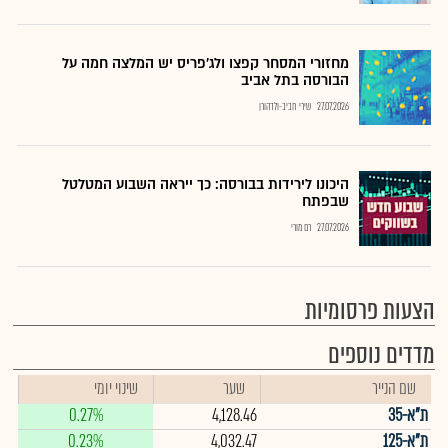
מחזורי המסחר קפצו ולג'פריס יש המלצה חמה על
הבורסה בתל אביב
27.07.2026
שירי חביב-ולדהורן
היכונו לירידות בבורסה: כך ייראה השבוע המטלטל
שבפתח
27.07.2026
רם מורי
הצעות פרסומיות
מדדים נוספים
שם הנייר
שער
שינוי יומי
ת"א-35
4,128.46
0.27%
ת"א-125
4,032.47
0.23%