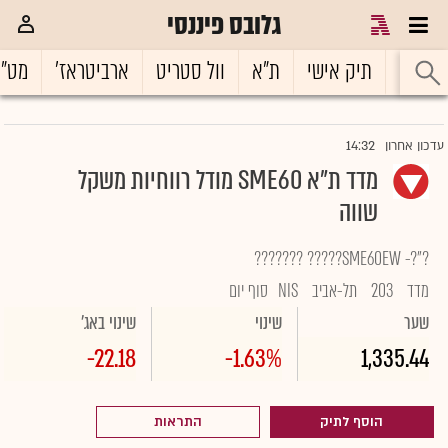
גלובס פיננסי
ראשי
תיק אישי
ת"א
וול סטריט
ארביטראז'
מט"
14:32
עדכון אחרון
מדד ת"א SME60 מודל רווחיות משקל
שווה
?"?- SME60EW????? ???????
מדד
203
תל-אביב
NIS
סוף יום
שער
שינוי
שינוי באג'
-22.18
-1.63%
1,335.44
הוסף לתיק
התראות