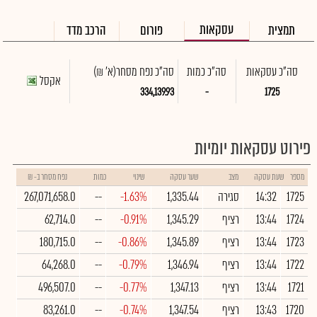
עסקאות
תמצית
פורום
הרכב מדד
סה"כ עסקאות
סה"כ כמות
סה"כ נפח מסחר
(א' ₪)
אקסל
334,139.93
-
1725
פירוט עסקאות יומיות
מספר
שעת עסקה
מצב
שער עסקה
שינוי
כמות
נפח מסחר ב- ₪
1725
14:32
סגירה
1,335.44
-1.63%
--
267,071,658.0
1724
13:44
רציף
1,345.29
-0.91%
--
62,714.0
1723
13:44
רציף
1,345.89
-0.86%
--
180,715.0
1722
13:44
רציף
1,346.94
-0.79%
--
64,268.0
1721
13:44
רציף
1,347.13
-0.77%
--
496,507.0
1720
13:43
רציף
1,347.54
-0.74%
--
83,261.0