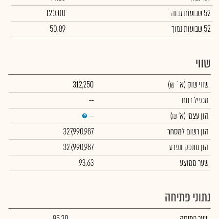
52 שבועות גבוה
120.00
52 שבועות נמוך
50.89
שווי
שווי שוק
(א` ₪)
312,250
מכפיל רווח
--
הון עצמי
(א' ₪)
--
הון רשום למסחר
327,990,987
הון מונפק ונפרע
327,990,987
שער ממוצע
93.63
נתוני פתיחה
שער פתיחה
95.20