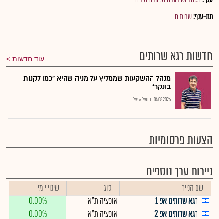
תת-ענף:
שרותים
חדשות רגא שרותים
עוד חדשות
מנהל ההשקעות שממליץ על מניה שהיא "כמו לקנות
בונקר"
04.08.2026
נתנאל אריאל
הצעות פרסומיות
ניירות ערך נוספים
שם הנייר
סוג
שינוי יומי
רגא שרותים אפ 1
אופציה ת"א
0.00%
רגא שרותים אפ 2
אופציה ת"א
0.00%