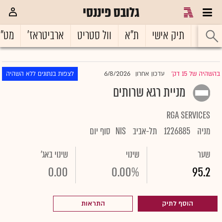
גלובס פיננסי
ראשי
תיק אישי
ת"א
וול סטריט
ארביטראז'
מט"
6/8/2026
בהשהיה של 15 דק'
עדכון אחרון
לצפות בנתונים ללא השהיה
|
מניית רגא שרותים
RGA SERVICES
מניה
1226885
תל-אביב
NIS
סוף יום
שער
שינוי
שינוי באג'
0.00
0.00%
95.2
הוסף לתיק
התראות