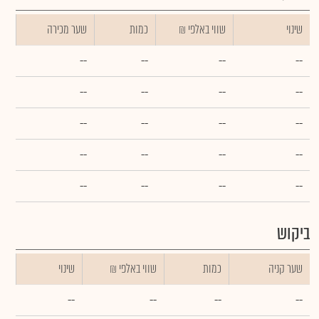
שינוי
₪ שווי באלפי
כמות
שער מכירה
--
--
--
--
--
--
--
--
--
--
--
--
--
--
--
--
--
--
--
--
ביקוש
שער קניה
כמות
₪ שווי באלפי
שינוי
--
--
--
--