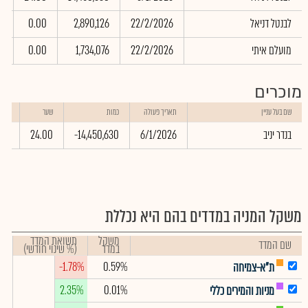
לבנטל דניאל
22/2/2026
2,890,126
0.00
0
מועלם איתי
22/2/2026
1,734,076
0.00
0
מוכרים
שווי
שם בעל עניין
תאריך פעולה
כמות
שער
באלפ
בנדר יניב
6/1/2026
-14,450,630
24.00
.12
משקל המניה במדדים בהם היא נכללת
משקל
תשואת המדד
שם המדד
במדד
(% שינוי חודשי)
-1.78%
0.59%
ת"א-צמיחה
2.35%
0.01%
מניות והמירים כללי