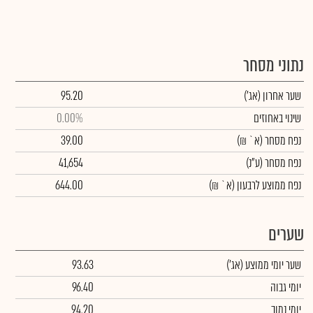
נתוני מסחר
שער אחרון
(אג')
95.20
שינוי באחוזים
0.00%
נפח מסחר
(א` ₪)
39.00
נפח מסחר
(ע"נ)
41,654
נפח ממוצע לרבעון (א` ₪)
644.00
שערים
שער יומי ממוצע
(אג')
93.63
יומי גבוה
96.40
יומי נמוך
94.20