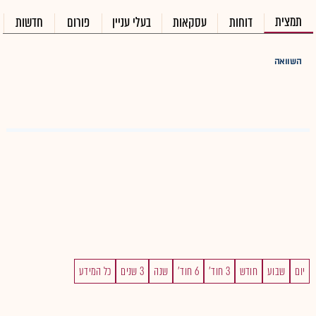
תמצית
דוחות
עסקאות
בעלי עניין
פורום
חדשות
השוואה
יום
שבוע
חודש
3 חוד'
6 חוד'
שנה
3 שנים
כל המידע