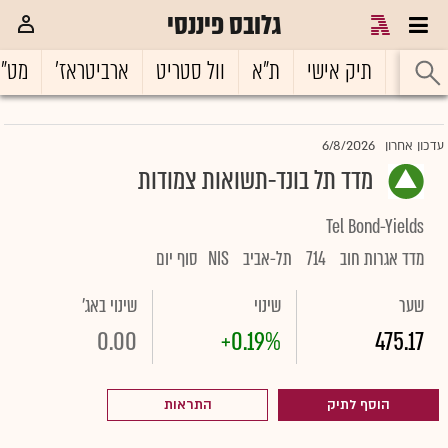
גלובס פיננסי
ראשי
תיק אישי
ת"א
וול סטריט
ארביטראז'
מט"
6/8/2026
עדכון אחרון
מדד תל בונד-תשואות צמודות
Tel Bond-Yields
מדד אגרות חוב
714
תל-אביב
NIS
סוף יום
שער
שינוי
שינוי באג'
0.00
+0.19%
475.17
הוסף לתיק
התראות