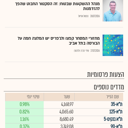
מנהל ההשקעות שבטוח: זה הסקטור החבוט שהפך
להזדמנות
28.07.2026
נתנאל אריאל
מחזורי המסחר קפצו ולג'פריס יש המלצה חמה על
הבורסה בתל אביב
27.07.2026
שירי חביב-ולדהורן
הצעות פרסומיות
מדדים נוספים
שם הנייר
שער
שינוי יומי
ת"א-35
4,168.97
0.98%
ת"א-125
4,065.60
0.82%
ת"א בנקים-5
8,680.49
1.16%
ת"א-90
3,749.08
0.37%