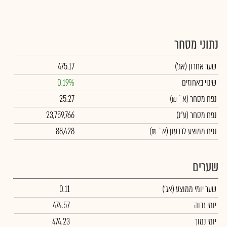
נתוני מסחר
שער אחרון
(אג')
475.17
שינוי באחוזים
0.19%
נפח מסחר
(א` ₪)
25.27
נפח מסחר
(ע"נ)
23,759,766
נפח ממוצע לרבעון (א` ₪)
88,428
שערים
שער יומי ממוצע
(אג')
0.11
יומי גבוה
474.57
יומי נמוך
474.23