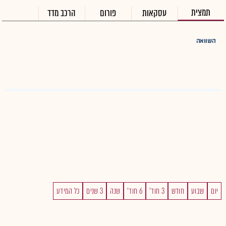
תמצית
עסקאות
פורום
הרכב מדד
השוואה
יום
שבוע
חודש
3 חוד'
6 חוד'
שנה
3 שנים
כל המידע