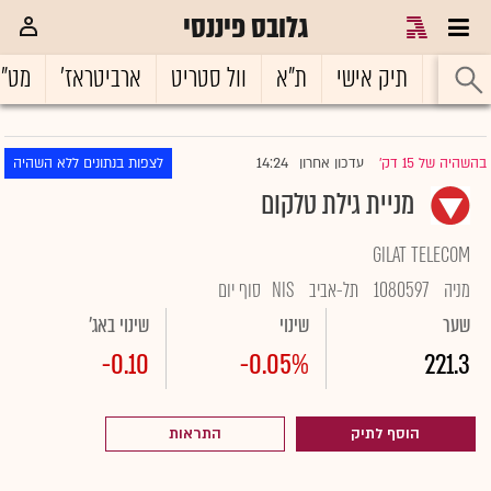
גלובס פיננסי
ראשי
תיק אישי
ת"א
וול סטריט
ארביטראז'
מט"
14:24
בהשהיה של 15 דק'
עדכון אחרון
לצפות בנתונים ללא השהיה
|
מניית גילת טלקום
GILAT TELECOM
מניה
1080597
תל-אביב
NIS
סוף יום
שער
שינוי
שינוי באג'
-0.10
-0.05%
221.3
הוסף לתיק
התראות