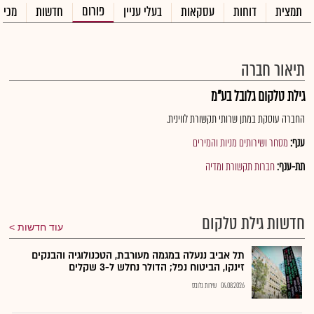
פורום
תמצית
דוחות
עסקאות
בעלי עניין
חדשות
מכיר
תיאור חברה
גילת טלקום גלובל בע"מ
החברה עוסקת במתן שרותי תקשורת לווינית.
ענף:
מסחר ושירותים מניות והמירים
תת-ענף:
חברות תקשורת ומדיה
חדשות גילת טלקום
עוד חדשות
תל אביב ננעלה במגמה מעורבת, הטכנולוגיה והבנקים
זינקו, הביטוח נפל; הדולר נחלש ל-3 שקלים
04.08.2026
שירות גלובס