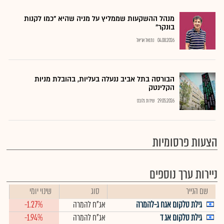
מנהל ההשקעות שממליץ על מניה שהיא "כמו לקנות
בונקר"
04.08.2026
נתנאל אריאל
הבורסה בתל אביב ננעלה בעליות, בהובלת מניות
הקלינטק
29.05.2026
שירות גלובס
הצעות פרסומיות
ניירות ערך נוספים
שם הנייר
סוג
שינוי יומי
גילת טלקום אגח ג-להמרה
אג"ח להמרה
-1.27%
גילת טלקום אג ד
אג"ח להמרה
-1.94%