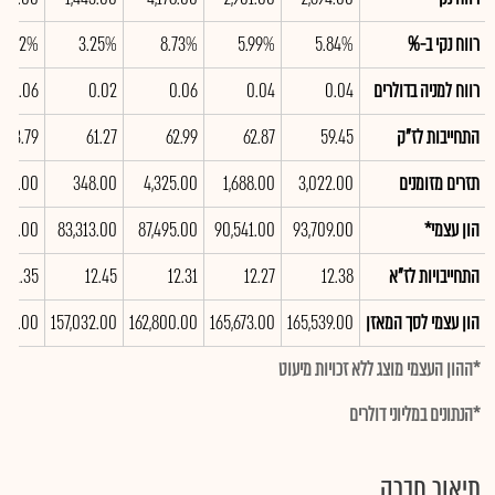
רווח נקי ב-%
5.84%
5.99%
8.73%
3.25%
11.12%
רווח למניה בדולרים
0.04
0.04
0.06
0.02
0.06
התחייבות לז"ק
59.45
62.87
62.99
61.27
53.79
תזרים מזומנים
3,022.00
1,688.00
4,325.00
348.00
483.00
הון עצמי*
93,709.00
90,541.00
87,495.00
83,313.00
415.00
התחייבויות לז"א
12.38
12.27
12.31
12.45
11.35
הון עצמי לסך המאזן
165,539.00
165,673.00
162,800.00
157,032.00
548.00
*ההון העצמי מוצג ללא זכויות מיעוט
*הנתונים במליוני דולרים
תיאור חברה