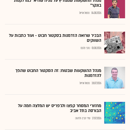
מנהל ההשקעות שממליץ על מניה שהיא "כמו לקנות
בונקר"
04.08.2026
נתנאל אריאל
הבכיר שרואה הזדמנות בסקטור חבוט - ועוד כתבות על
השווקים
01.08.2026
כתבי גלובס
מנהל ההשקעות שבטוח: זה הסקטור החבוט שהפך
להזדמנות
28.07.2026
נתנאל אריאל
מחזורי המסחר קפצו ולג'פריס יש המלצה חמה על
הבורסה בתל אביב
27.07.2026
שירי חביב-ולדהורן