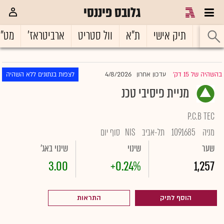
גלובס פיננסי
ראשי
תיק אישי
ת"א
וול סטריט
ארביטראז'
מט"
4/8/2026
בהשהיה של 15 דק'
עדכון אחרון
לצפות בנתונים ללא השהיה
|
מניית פיסיבי טכנ
P.C.B TEC
מניה
1091685
תל-אביב
NIS
סוף יום
שער
שינוי
שינוי באג'
3.00
+0.24%
1,257
הוסף לתיק
התראות