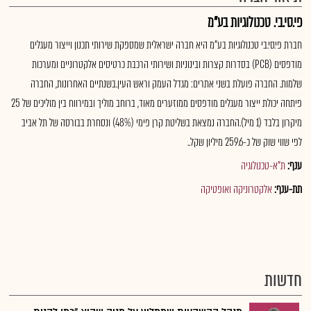
פי.סי.בי. טכנולוגיות בע"מ
חברת פי.סי.בי טכנולוגיות בע"מ היא חברה ישראלית שמספקת שירותי תכנון וייצור מעגלים
מודפסים (PCB) בסדרות קצרות ובינוניות ושירותי הרכבת כרטיסים אלקטרוניים ומערכות
שלמות. החברה פועלת בשני אתרים: מגדל העמק וראש העין.בשנתיים האחרונות, החברה
פיתחה יכולת ייצור מעגלים מודפסים ממוזערים מאוד, ברוחב מוליך ובמירווח בין מוליכים של 25
מיקרון בלבד (1 מיל).החברה נמצאת בשליטת קרן פימי (48%) ונסחרת בבורסה של תל אביב
לפי שווי שוק של כ-259.6 מיליון שקל..
ענף:
ת"א-טכנולוגיה
תת-ענף:
אלקטרוניקה ואופטיקה
חדשות