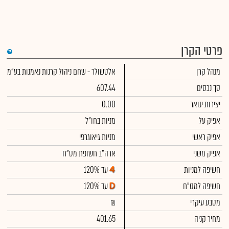
פרטי הקרן
די
מנהל קרן
אלטשולר - שחם ניהול קרנות נאמנות בע"מ
שימ
תש
הק
סך נכסים
607.44
הכ
תש
יצירות ינואר
0.00
דמי
לסי
אפיק על
מניות בחו"ל
ניה
אפיק ראשי
מניות גיאוגרפי
אפיק משני
ארה"ב חשופת מט"ח
חשיפה למניות
עד 120%
חשיפה למט"ח
עד 120%
מטבע עיקרי
₪
מחיר קניה
401.65