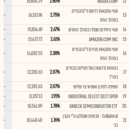
--
16,600.29
2.80%
12
NVIDIA CORP
שווי עסקאות רכישת ני"ע/נגזרים
--
16,313.96
2.75%
13
במהלך החוד
--
15,834.69
2.67%
14
שווי היחידות שנפדו במהלך החודש
--
15,437.72
2.61%
15
AMAZON.COM INC
שווי עסקאות מכירת ני"ע/נגזרים
--
14,082.53
2.38%
16
במהלך החוד
בטוחות נדרשות בשל פעילות בנגזרים
--
12,282.63
2.07%
17
בחו"ל
--
12,282.63
2.07%
18
חשיפה לסיכון אשראי צד שלישי
--
11,287.13
1.91%
19
INDUSTRIAL SELECT SECT SPDR
--
10,541.89
1.78%
20
VANECK SEMICONDUCTOR ETF
Collateral - סכומים שנסלקו ע"י הקרן
--
10,448.40
1.76%
21
בגי