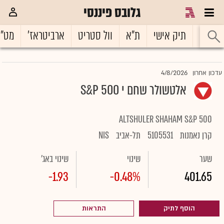
גלובס פיננסי
ראשי
תיק אישי
ת"א
וול סטריט
ארביטראז'
מט"
4/8/2026
עדכון אחרון
אלטשולר שחם י S&P 500
ALTSHULER SHAHAM S&P 500
קרן נאמנות
5105531
תל-אביב
NIS
שער
שינוי
שינוי באג'
-1.93
-0.48%
401.65
הוסף לתיק
התראות