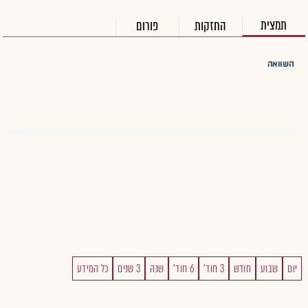
תמצית
החזקות
פורום
השוואה
יום
שבוע
חודש
3 חוד'
6 חוד'
שנה
3 שנים
כל המידע