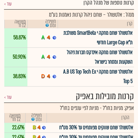
קרנות נוספות של מנהל הקרן
עוד
מנהל : אלטשולר – שחם ניהול קרנות נאמנות בע"מ
חשיפה
תשואה
קרן
12 ח'
ומס
אלטשולר שחם מחקה י SmartBeta משולבת
58.87%
ת"א Large Cap חודשי
אלטשולר שחם מחקה אינדקס חברות ניהול
50.90%
השקעות ומסחר בישראל
אלטשולר שחם מחקה י A.B US Top Tech Ex
38.83%
Top 5
קרנות מובילות באפיק
עוד
אפיק:
מניות בחו"ל
-
מניות לפי ענפים בחו"ל
חשיפה
תשואה
הקרן
12 חד'
ומס
אלטשולר שחם שווקים מפותחים עד 30% מט"ח
22.67%
אלטשולר שחם שווקים מפותחים עד 30% מט"ח
22.67%