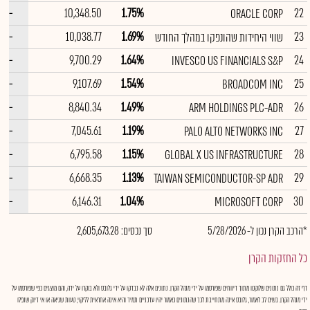
--
10,348.50
1.75%
22
ORACLE CORP
--
10,038.77
1.69%
23
שווי היחידות שהונפקו במהלך החודש
--
9,700.29
1.64%
24
INVESCO US FINANCIALS S&P
--
9,107.69
1.54%
25
BROADCOM INC
--
8,840.34
1.49%
26
ARM HOLDINGS PLC-ADR
--
7,045.61
1.19%
27
PALO ALTO NETWORKS INC
--
6,795.58
1.15%
28
GLOBAL X US INFRASTRUCTURE
--
6,668.35
1.13%
29
TAIWAN SEMICONDUCTOR-SP ADR
--
6,146.31
1.04%
30
MICROSOFT CORP
*הרכב הקרן נכון ל- 5/28/2026
סך נכסים: 2,605,673.28
כל החזקות הקרן
דף זה כולל גם נתונים שלוקטו מתוך דיווחים שפורסמו על ידי מנהל הקרן. נתונים אלה לא נבדקו על ידי גלובס ולא בוקרו על ידה, והם מוצגים כפי שפורסמו על
ידי מנהל הקרן. בשים לב לאמור, גלובס אינה מתחייבת לכך שהנתונים כאמור יהיו עדכניים תמיד והיא אינה אחראית לליקוי, טעות שגיאה או אי דיוק שנפלו