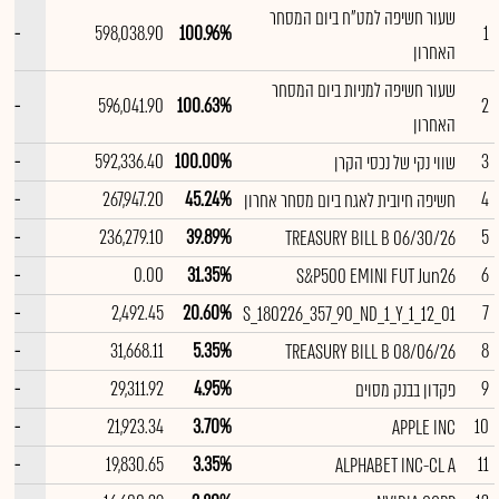
שעור חשיפה למט"ח ביום המסחר
--
598,038.90
100.96%
1
האחרון
שעור חשיפה למניות ביום המסחר
--
596,041.90
100.63%
2
האחרון
--
592,336.40
100.00%
3
שווי נקי של נכסי הקרן
--
267,947.20
45.24%
4
חשיפה חיובית לאגח ביום מסחר אחרון
--
236,279.10
39.89%
5
TREASURY BILL B 06/30/26
--
0.00
31.35%
6
S&P500 EMINI FUT Jun26
--
2,492.45
20.60%
7
S_180226_357_90_ND_1_Y_1_12_01
--
31,668.11
5.35%
8
TREASURY BILL B 08/06/26
--
29,311.92
4.95%
9
פקדון בבנק מסוים
--
21,923.34
3.70%
10
APPLE INC
--
19,830.65
3.35%
11
ALPHABET INC-CL A