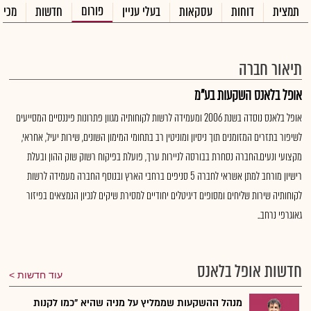
פורום
תמצית
דוחות
עסקאות
בעלי עניין
חדשות
מכיר
תיאור חברה
אופל בלאנס השקעות בע"מ
אופל בלאנס נוסדה בשנת 2006 ומעמידה לרשות לקוחותיה מגוון פתרונות פיננסיים המסייעים
לשיפור בתזרים המזומנים תוך ניסיון ומוניטין רב בתחומי המימון השונים, שירות יעיל, אחראי,
מקצועי ונעים.החברה נסחרת בבורסה לניירות ערך, פועלת בפיקוח רשוק שוק ההון ובעלת
רישיון מורחב למתן אשראי לחברה 5 סניפים ברחבי הארץ ובנוסף החברה מעמידה לרשות
לקוחותיה שירות שליחים ומסופים דיגיטלים יחודיים למסירת שיקים לנכיון הנמצאים בפיזור
גאוגרפי נרחב..
חדשות אופל בלאנס
עוד חדשות
מנהל ההשקעות שממליץ על מניה שהיא "כמו לקנות