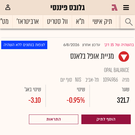
גלובס פיננסי
ראשי
תיק אישי
ת"א
וול סטריט
ארביטראז'
מט"
6/8/2026
בהשהיה של 15 דק'
עדכון אחרון
לצפות בנתונים ללא השהיה
|
מניית אופל בלאנס
OPAL BALANCE
מניה
1094986
תל-אביב
NIS
סוף יום
שער
שינוי
שינוי באג'
-3.10
-0.95%
321.7
הוסף לתיק
התראות