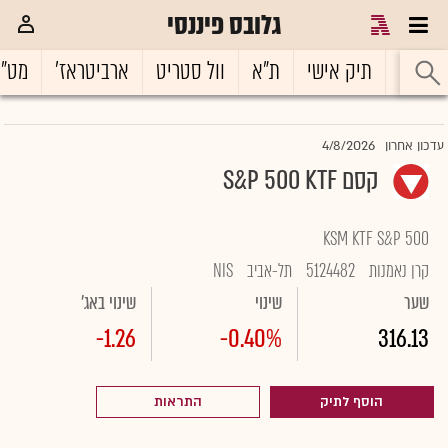
גלובס פיננסי
ראשי
תיק אישי
ת"א
וול סטריט
ארביטראז'
מט"
4/8/2026
עדכון אחרון
קסם S&P 500 KTF
KSM KTF S&P 500
קרן נאמנות
5124482
תל-אביב
NIS
שער
שינוי
שינוי באג'
-1.26
-0.40%
316.13
הוסף לתיק
התראות