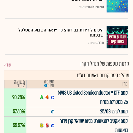
שירי חביב-ולדהורן
27.07.2026
היכונו לירידות בבורסה: כך ייראה השבוע המטלטל
שבפתח
רם מורי
27.07.2026
קרנות נוספות של מנהל הקרן
עוד
מנהל : קסם קרנות נאמנות בע"מ
חשיפה
תשואה
קרן
12 ח'
ומס
קסם KTF יי MVIS US Listed Semiconductor
90.28%
25 מנוטרלת מט"ח
קסם.לש מי 25/03
57.60%
קסם אקטיב לונג/שורט מניות ישראל קרן גידור
55.57%
בנאמנות