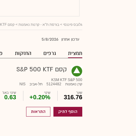
גלובס פיננסי
>
בורסת ת"א - קרנות נאמנות
> קסם S&P 500 KTF
5/8/2026
עדכון אחרון
תמצית
גרפים
החזקות
פו
קסם S&P 500 KTF
KSM KTF S&P 500
קרן נאמנות
5124482
תל-אביב
NIS
שער
שינוי
שינוי באג'
0.63
+0.20%
316.76
הוסף לתיק
התראות