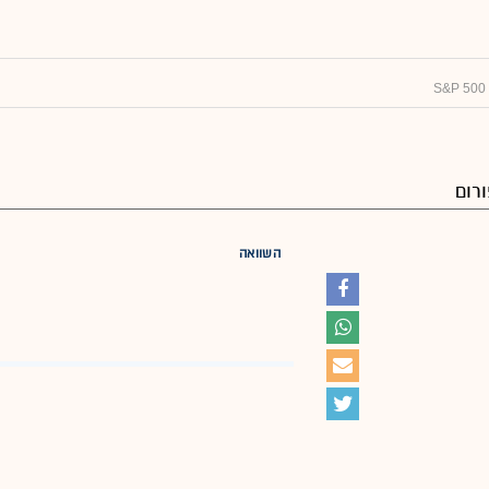
רום
השוואה