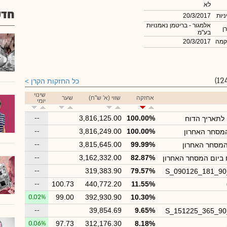
לא
חדש
ניות
20/3/2017
אלמגור - בריטמן נאמנויות
ן
בע"מ
קמה
20/3/2017
כל החזקות הקרן
שינוי
אחזקה
שווי (א' ש"ח)
שער
יומי
--
3,816,125.00
100.00%
ן לתאריך הדוח
--
3,816,249.00
100.00%
המסחר האחרון
--
3,815,645.00
99.99%
המסחר האחרון
--
3,162,332.00
82.87%
 ביום המסחר האחרון
--
319,383.90
79.57%
S_090126_181_9
--
100.73
440,772.20
11.55%
0.02%
99.00
392,930.90
10.30%
--
39,854.69
9.65%
S_151225_365_9
0.06%
97.73
312,176.30
8.18%