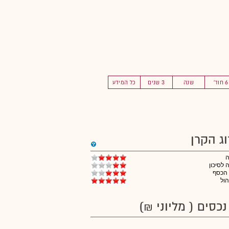
6 חוד'
שנה
3 שנים
כל המידע
וג הקרן
לסיכון
 הכסף
הול
נכסים ( מליוני ₪)