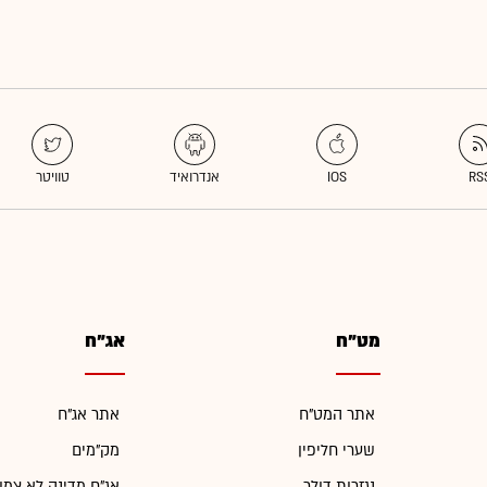
מט"ח
אג"ח
אתר המט"ח
אתר אג"ח
שערי חליפין
מק"מים
נגזרות דולר
אג"ח מדינה לא צמו