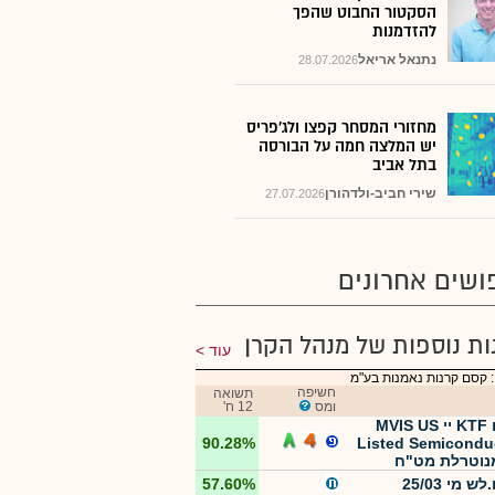
הסקטור החבוט שהפך
להזדמנות
נתנאל אריאל
28.07.2026
מחזורי המסחר קפצו ולג'פריס
יש המלצה חמה על הבורסה
בתל אביב
שירי חביב-ולדהורן
27.07.2026
ושים אחרונים
ות נוספות של מנהל הקרן
עוד
 קסם קרנות נאמנות בע"מ
חשיפה
תשואה
ומס
12 ח'
קסם KTF יי MVIS US
90.28%
Listed Semicondu
 מי 25/03
57.60%