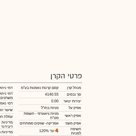
פרטי הקרן
מנהל קרן
קסם קרנות נאמנות בע"מ
דמי ניהול
דמי ניהול
סך נכסים
4140.55
משתנים
יצירות ינואר
0.00
דמי נאמנ
אפיק על
מניות בחו"ל
שיעור הו
מניות גיאוגרפי - חשופת
אפיק ראשי
עמלת הפ
מט"ח
מדיניות
אפיק משני
אמריקה- שווקים מפותחים
דיבידנד
חשיפה
עד 120%
מדיניות 
למניות