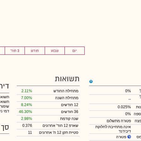
יום
שבוע
חודש
3 חוד'
תשואות
דיר
0%
מתחילת החודש
2.11%
תשואה
מתחילת השנה
7.00%
--
תשואה 
12 חודשים
8.24%
שימור
ות
0.025%
דמי ני
36 חודשים
46.30%
ספה
0%
שנה קודמת
2.98%
צה
פטורה מתשלום
סך 
שארפ 12 חוד' אחרונים
0.376
אינה מתחייבת לחלוקת
דיבידנד
סטיית תקן 12 ח' אחרונים
11
פטורה
מס