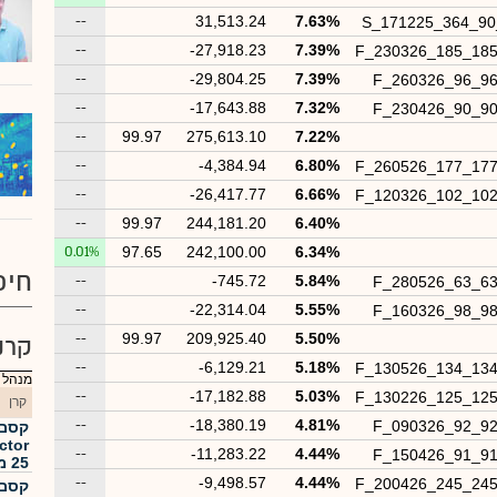
--
31,513.24
7.63%
S_171225_364_9
--
-27,918.23
7.39%
F_230326_185_18
--
-29,804.25
7.39%
F_260326_96_9
--
-17,643.88
7.32%
F_230426_90_9
--
99.97
275,613.10
7.22%
--
-4,384.94
6.80%
F_260526_177_17
--
-26,417.77
6.66%
F_120326_102_10
--
99.97
244,181.20
6.40%
0.01%
97.65
242,100.00
6.34%
חיפ
--
-745.72
5.84%
F_280526_63_6
--
-22,314.04
5.55%
F_160326_98_9
--
99.97
209,925.40
5.50%
קרנ
--
-6,129.21
5.18%
F_130526_134_13
מנהל :
--
-17,182.88
5.03%
F_130226_125_12
קרן
--
-18,380.19
4.81%
F_090326_92_9
ctor
--
-11,283.22
4.44%
F_150426_91_9
25 מנוטרלת מט"ח
--
-9,498.57
4.44%
F_200426_245_24
קסם.לש