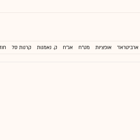
ארביטראז'
אופציות
מט"ח
אג"ח
ק. נאמנות
קרנות סל
חוז