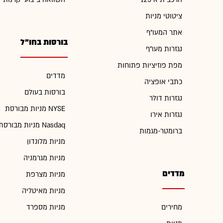
ציטוטי מניות
אתר המעו"ף
בורסות בחו"ל
נגזרות מעו"ף
מפת פוזיציות פתוחות
מדדים
כתבי אופציה
בורסות בעולם
נגזרות דולר
מניות מבורסת NYSE
נגזרות אירו
מניות מבורסת Nasdaq
ברומטר-מגמות
מניות מלונדון
מניות מגרמניה
מדדים
מניות מצרפת
מניות מאיטליה
מחירים
מניות מספרד