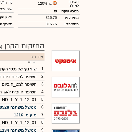
חשיפה
קרן חו"ל
עד 120%
למט"ח
שינוי מדי
מטבע עיקרי
₪
נאמן הקר
מחיר קניה
316.76
מחיר פדיון
316.76
תאריך ה
החזקות הקרן
(124)
מס'
נייר
1
שווי נקי של נכסי הקר
2
חשיפה למניות ביום 
3
חשיפה למט_ח ביום 
4
חשיפה חיובית לאג_ח
5
0_ND_1_Y_1_12_01
6
ממשל משתנה 0526
7
מ.ק.מ. 1216
8
0_ND_1_Y_1_12_01
9
ממשל משתנה 1134