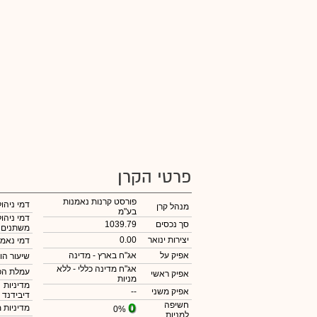
פרטי הקרן
פורסט קרנות נאמנות
דמי ניהול
מנהל קרן
בע"מ
דמי ניהול
סך נכסים
1039.79
משתנים
יצירות ינואר
0.00
דמי נאמנ
אפיק על
אג"ח בארץ - מדינה
שיעור הו
אג"ח מדינה כללי - ללא
עמלת הפ
אפיק ראשי
מניות
מדיניות
אפיק משני
--
דיבידנד
חשיפה
מדיניות 
0%
למניות