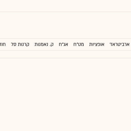
ארביטראז'
אופציות
מט"ח
אג"ח
ק. נאמנות
קרנות סל
חוז