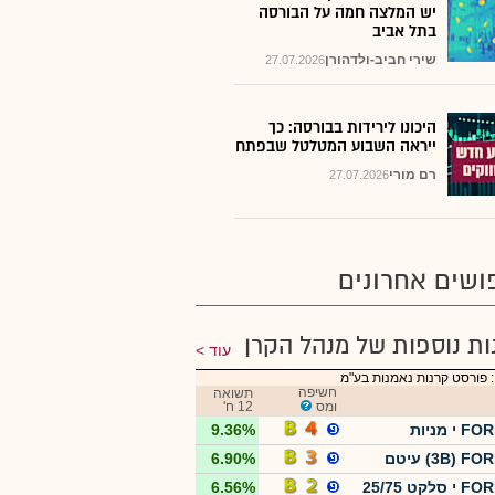
יש המלצה חמה על הבורסה
בתל אביב
שירי חביב-ולדהורן
27.07.2026
היכונו לירידות בבורסה: כך
ייראה השבוע המטלטל שבפתח
רם מורי
27.07.2026
ושים אחרונים
ות נוספות של מנהל הקרן
עוד
 פורסט קרנות נאמנות בע"מ
חשיפה
תשואה
ומס
12 ח'
י מניות
9.36%
3B) F) עיטם
6.90%
סלקט 25/75
6.56%