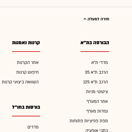
חזרה למעלה
הבורסה בת"א
קרנות נאמנות
מדדי ת"א
אתר הקרנות
הרכב ת"א 35
חיפוש קרנות
הרכב ת"א 125
השוואה ביצועי קרנות
ציטוטי מניות
אתר המעו"ף
בורסות בחו"ל
נגזרות מעו"ף
מפת פוזיציות פתוחות
מדדים
כתבי אופציה