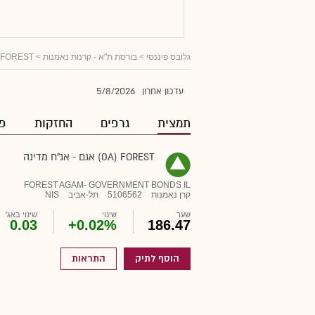
גלובס פיננסי
>
בורסת ת"א - קרנות נאמנות
> 0A) FOREST) אגם - אג"ח מדינה
5/8/2026
עדכון אחרון
תמצית
גרפים
החזקות
פו
0A) FOREST) אגם - אג"ח מדינה
FOREST AGAM- GOVERNMENT BONDS IL
קרן נאמנות
5106562
תל-אביב
NIS
שער
שינוי
שינוי באג'
0.03
+0.02%
186.47
הוסף לתיק
התראות