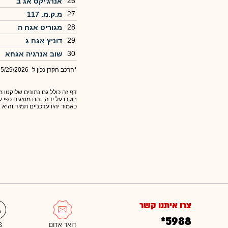
26
אנרג'יקס אג ב
27
מ.ק.מ. 117
28
מגוריט אגח ה
29
דוניץ אגח ג
30
שוב אנרגיה אגחא
*הרכב הקרן נכון ל- 5/29/2026
דף זה כולל גם נתונים שלוקטו מ
בוקרו על ידה, והם מוצגים כפי
כאמור יהיו עדכניים תמיד והיא 
צרו איתנו קשר
*5988