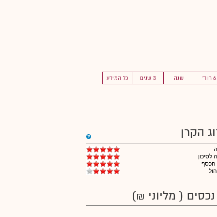
6 חוד'
שנה
3 שנים
כל המידע
וג הקרן
לסיכון
 הכסף
הול
נכסים ( מליוני ₪)