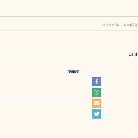
רום
השוואה