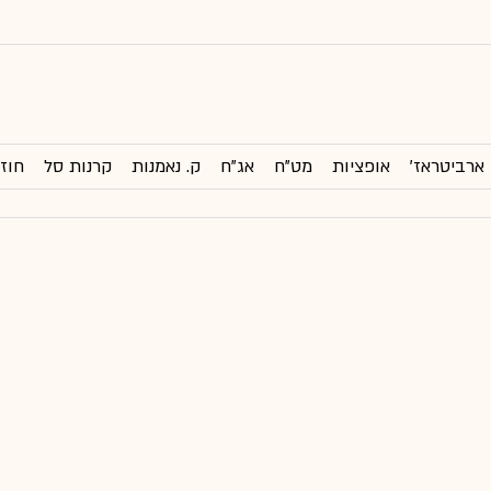
ארביטראז'
אופציות
מט"ח
אג"ח
ק. נאמנות
קרנות סל
חוזי