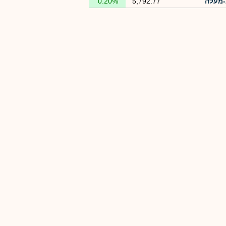
מעלה
5,792.77
0.20%