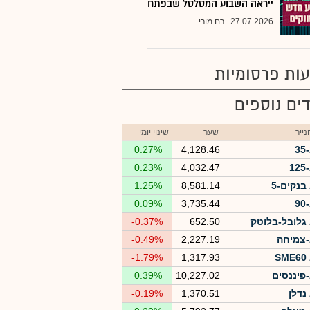
ייראה השבוע המטלטל שבפתח
27.07.2026
רם מורי
ות פרסומיות
ים נוספים
ייר
שער
שינוי יומי
3
4,128.46
0.27%
1
4,032.47
0.23%
בנקים-5
8,581.14
1.25%
9
3,735.44
0.09%
גלובל-בלוטק
652.50
-0.37%
צמיחה
2,227.19
-0.49%
S
1,317.93
-1.79%
פיננסים
10,227.02
0.39%
נדלן
1,370.51
-0.19%