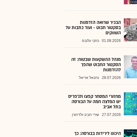
הבכיר שרואה הזדמנות
בסקטור חבוט - ועוד כתבות על
השווקים
01.08.2026
כתבי גלובס
מנהל ההשקעות שבטוח: זה
הסקטור החבוט שהפך
להזדמנות
28.07.2026
נתנאל אריאל
מחזורי המסחר קפצו ולג'פריס
יש המלצה חמה על הבורסה
בתל אביב
27.07.2026
שירי חביב-ולדהורן
היכונו לירידות בבורסה: כך