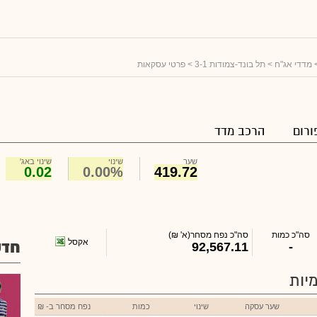
מדדי אג"ח
>
תל בונד-צמודות 3-1
> פרטי עסקאות
ורום
הרכב מדד
שער
שינוי
שינוי באג'
0.02
0.00%
419.72
סה"כ כמות
סה"כ נפח מסחר
(א' ₪)
אקסל
חדש
92,567.11
-
יות
שער עסקה
שינוי
כמות
נפח מסחר ב- ₪