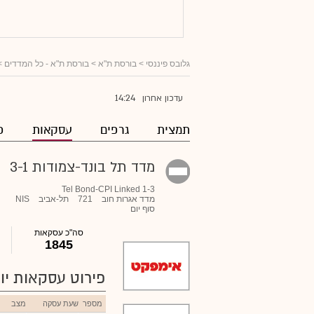
גלובס פיננסי
> בורסת ת"א >
בורסת ת"א - כל המדדים
>
14:24
עדכון אחרון
תמצית
גרפים
עסקאות
פ
מדד תל בונד-צמודות 3-1
Tel Bond-CPI Linked 1-3
מדד אגרות חוב
721
תל-אביב
NIS
סוף יום
סה"כ עסקאות
1845
פירוט עסקאות יומ
מספר
שעת עסקה
מצב