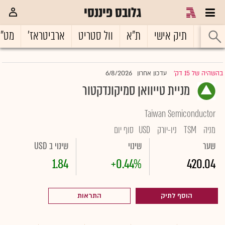
גלובס פיננסי
ראשי
תיק אישי
ת"א
וול סטריט
ארביטראז'
מט"
6/8/2026
בהשהיה של 15 דק'
עדכון אחרון
|
מניית טייוואן סמיקונדקטור
Taiwan Semiconductor
מניה
TSM
ניו-יורק
USD
סוף יום
שער
שינוי
שינוי ב USD
1.84
+0.44%
420.04
הוסף לתיק
התראות