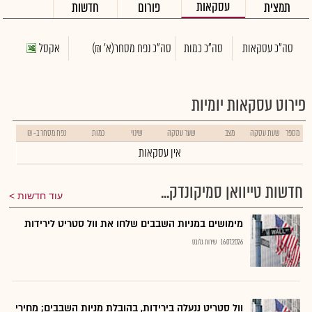
עסקאות
תמצית
פורום
חדשות
סה"כ עסקאות
סה"כ כמות
סה"כ נפח מסחר
(א' ₪)
אקסל
פירוט עסקאות יומיות
מספר
שעת עסקה
מצב
שער עסקה
שינוי
כמות
נפח מסחר ב- ₪
אין עסקאות
חדשות טייוואן סמיקונדק...
עוד חדשות
מימושים במניות השבבים שלחו את וול סטריט לירידות
16.07.2026
שירות גלובס
וול סטריט ננעלה בירידות, בהובלת מניות השבבים; מחירי