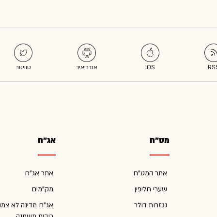
מט"ח
אג"ח
אתר המט"ח
אתר אג"ח
שערי חליפין
מק"מים
נגזרות דולר
אג"ח מדינה לא צמו
ריבית משתנה