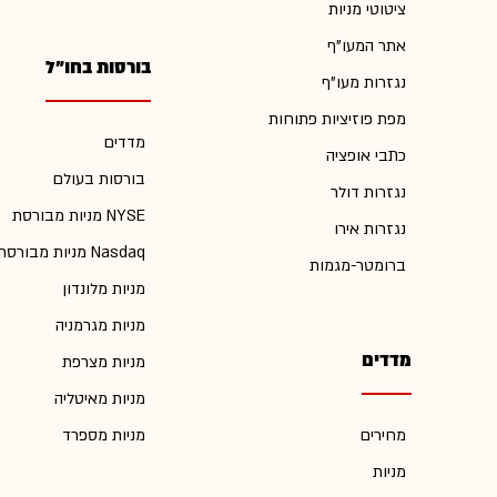
ציטוטי מניות
אתר המעו"ף
בורסות בחו"ל
נגזרות מעו"ף
מפת פוזיציות פתוחות
מדדים
כתבי אופציה
בורסות בעולם
נגזרות דולר
מניות מבורסת NYSE
נגזרות אירו
מניות מבורסת Nasdaq
ברומטר-מגמות
מניות מלונדון
מניות מגרמניה
מדדים
מניות מצרפת
מניות מאיטליה
מחירים
מניות מספרד
מניות