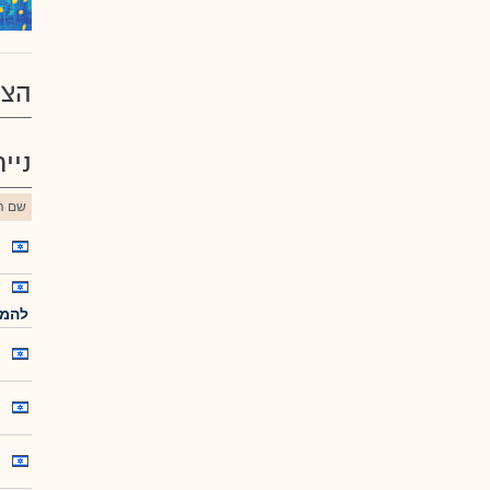
הצע
ניי
שם הנ
להמ