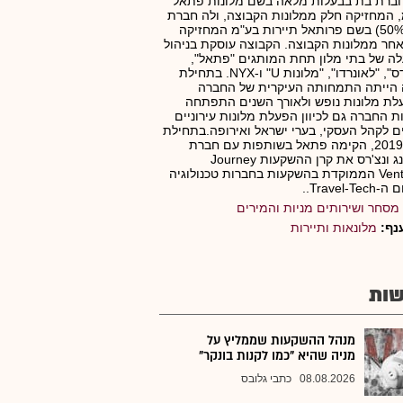
חברת בת בבעלות מלאה בשם מלונות פתאל
 המחזיקה חלק ממלונות הקבוצה, ולה חברת
בת (50%) בשם פרותאל תיירות בע"מ המחזיקה
חר ממלונות הקבוצה. הקבוצה עוסקת בניהול
ה של בתי מלון תחת המותגים "פתאל",
"הרודס", "לאונרדו", "מלונות U" ו-NYX. בתחילת
 הייתה התמחותה העיקרית של החברה
ת מלונות נופש ולאורך השנים התפתחה
ת החברה גם לכיוון הפעלת מלונות עירוניים
ם לקהל העסקי, בערי ישראל ואירופה.בתחילת
שנת 2019, הקימה פתאל בשותפות עם חברת
ספרינג ונצ'רס את קרן ההשקעות Journey
Ventures הממוקדת בהשקעות בחברות טכנולוגיה
Travel-T..
מסחר ושירותים מניות והמירים
נף:
מלונאות ותיירות
ות
מנהל ההשקעות שממליץ על
מניה שהיא "כמו לקנות בונקר"
08.08.2026
כתבי גלובס