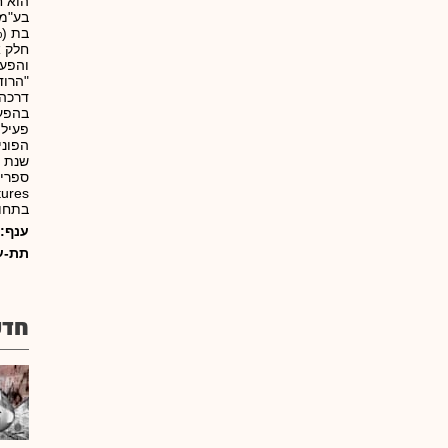
הוא 
בע"מ,
חלק א
והפעל
דרכה
בהפעל
פעילו
הפוני
בתחום ה-ech
ענף:
תת-ע
חדש