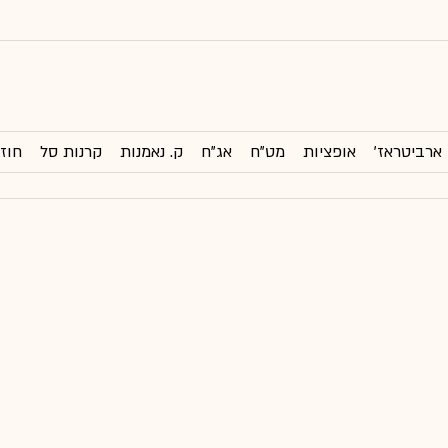
ארביטראז'
אופציות
מט"ח
אג"ח
ק. נאמנות
קרנות סל
חוזי