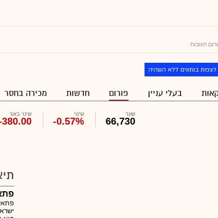
רום תגובות
לצפות בנתונים ללא השהיה
אות
בעלי עניין
פורום
חדשות
מכירה בחסר
שער
שינוי
שינוי באג'
-380.00
-0.57%
66,730
תיא
פתא
ישראל