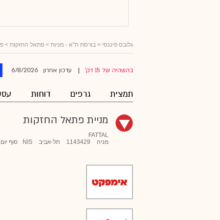
גלובס פיננסי
>
בורסת ת"א - מניות
>
פתאל החזקות
> פו
6/8/2026
בהשהיה של 15 דק'
עדכון אחרון
|
תמצית
גרפים
דוחות
עסק
מניית פתאל החזקות
FATTAL
מניה
1143429
תל-אביב
NIS
סוף יום