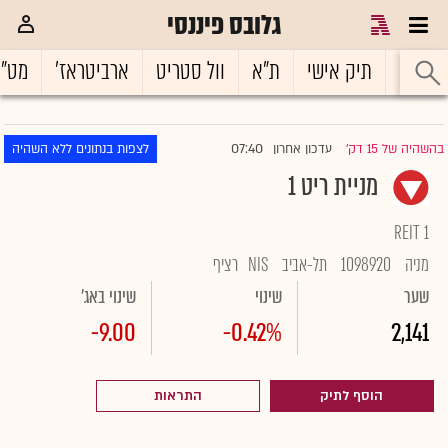
גלובס פיננסי
ראשי
תיק אישי
ת"א
וול סטריט
ארביטראז'
מט"
07:40
בהשהיה של 15 דק'
עדכון אחרון
לצפות בנתונים ללא השהיה
|
מניית ריט 1
REIT 1
מניה
1098920
תל-אביב
NIS
רציף
שער
שינוי
שינוי באג'
-9.00
-0.42%
2,141
הוסף לתיק
התראות