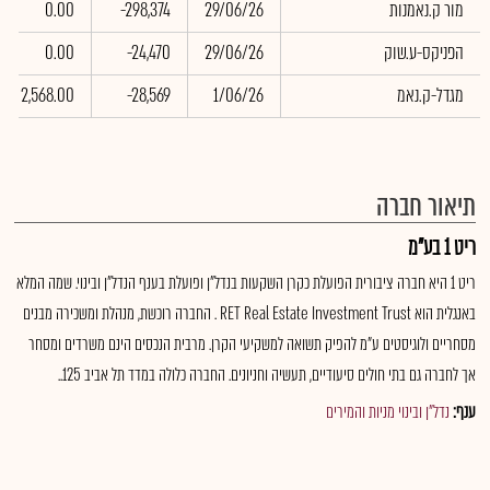
מור ק.נאמנות
29/06/26
-298,374
0.00
הפניקס-ע.שוק
29/06/26
-24,470
0.00
מגדל-ק.נאמ
1/06/26
-28,569
2,568.00
תיאור חברה
ריט 1 בע"מ
ריט 1 היא חברה ציבורית הפועלת כקרן השקעות בנדל"ן ופועלת בענף הנדל"ן ובינוי. שמה המלא
באנגלית הוא RET Real Estate Investment Trust . החברה רוכשת, מנהלת ומשכירה מבנים
מסחריים ולוגיסטים ע"מ להפיק תשואה למשקיעי הקרן. מרבית הנכסים הינם משרדים ומסחר
אך לחברה גם בתי חולים סיעודיים, תעשיה וחניונים. החברה כלולה במדד תל אביב 125..
ענף:
נדל"ן ובינוי מניות והמירים