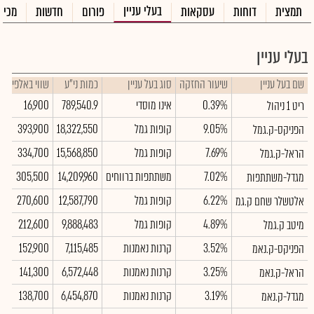
בעלי עניין
תמצית
דוחות
עסקאות
פורום
חדשות
מכיר
בעלי עניין
שם בעל עניין
שיעור החזקה
סוג בעל עניין
כמות ני"ע
שווי באלפי ש"
0.39%
אינו מוסדי
789,540.9
16,900
ריט 1 ניהול
9.05%
קופות גמל
18,322,550
393,900
הפניקס-ק.גמל
7.69%
קופות גמל
15,568,850
334,700
הראל-ק.גמל
7.02%
משתתפות ברווחים
14,209,960
305,500
מגדל-משתתפות
6.22%
קופות גמל
12,587,790
270,600
אלטשלר שחם ק.גמ
4.89%
קופות גמל
9,888,483
212,600
מיטב ק.גמל
3.52%
קרנות נאמנות
7,115,485
152,900
הפניקס-ק.נאמ
3.25%
קרנות נאמנות
6,572,448
141,300
הראל-ק.נאמ
3.19%
קרנות נאמנות
6,454,870
138,700
מגדל-ק.נאמ