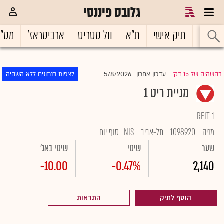
גלובס פיננסי
ראשי
תיק אישי
ת"א
וול סטריט
ארביטראז'
מט"
5/8/2026
בהשהיה של 15 דק'
עדכון אחרון
לצפות בנתונים ללא השהיה
|
מניית ריט 1
REIT 1
מניה
1098920
תל-אביב
NIS
סוף יום
שער
שינוי
שינוי באג'
-10.00
-0.47%
2,140
הוסף לתיק
התראות