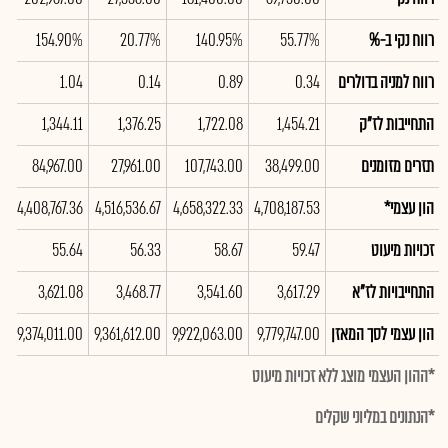
רווח נקי ב-%
55.77%
140.95%
20.77%
154.90%
%
רווח למניה בדולרים
0.34
0.89
0.14
1.04
6
התחייבות לז"ק
1,454.21
1,722.08
1,376.25
1,344.11
29
תזרים מזומנים
38,499.00
107,743.00
27,961.00
84,967.00
00
הון עצמי*
4,708,187.53
4,658,322.33
4,516,536.67
4,408,767.36
96
זכויות מיעוט
59.47
58.67
56.33
55.64
4
התחייבויות לז"א
3,617.29
3,541.60
3,468.77
3,621.08
50
הון עצמי לסך המאזן
9,779,747.00
9,922,063.00
9,361,612.00
9,374,011.00
00
*ההון העצמי מוצג ללא זכויות מיעוט
*הנתונים במליוני שקלים