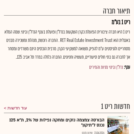
תיאור חברה
ריט 1 בע"מ
ריט 1 היא חברה ציבורית הפועלת כקרן השקעות בנדל"ן ופועלת בענף הנדל"ן ובינוי. שמה המלא
באנגלית הוא RET Real Estate Investment Trust . החברה רוכשת, מנהלת ומשכירה מבנים
מסחריים ולוגיסטים ע"מ להפיק תשואה למשקיעי הקרן. מרבית הנכסים הינם משרדים ומסחר
אך לחברה גם בתי חולים סיעודיים, תעשיה וחניונים. החברה כלולה במדד תל אביב 125..
ענף:
נדל"ן ובינוי מניות והמירים
חדשות ריט 1
עוד חדשות
הבורסה צמצמה נזקים ומחקה נפילות של 2%, ת"א 125
נכנס ל"תיקון"
23.06.2026
שירות גלובס