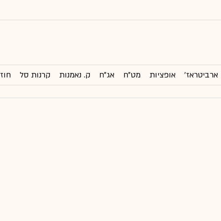
ארביטראז'
אופציות
מט"ח
אג"ח
ק. נאמנות
קרנות סל
חוזי