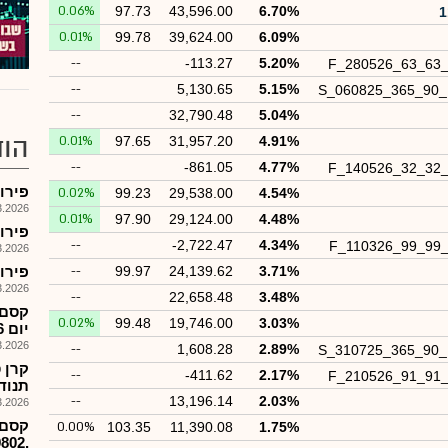
0.06%
97.73
43,596.00
6.70%
0.01%
99.78
39,624.00
6.09%
--
-113.27
5.20%
F_280526_63_63
--
5,130.65
5.15%
S_060825_365_90
--
32,790.48
5.04%
הוד
0.01%
97.65
31,957.20
4.91%
--
-861.05
4.77%
F_140526_32_32
פירוק קרן
0.02%
99.23
29,538.00
4.54%
026, 17:59
0.01%
97.90
29,124.00
4.48%
פירוק קרן
--
-2,722.47
4.34%
F_110326_99_99
026, 17:59
3.71%
24,139.62
99.97
--
פירוק קרן 
026, 17:58
--
22,658.48
3.48%
0.02%
99.48
19,746.00
3.03%
יום 9.3.26
026, 09:50
--
1,608.28
2.89%
S_310725_365_90
--
-411.62
2.17%
F_210526_91_91
תנוד
--
13,196.14
2.03%
026, 09:48
קסם-
0.00%
103.35
11,390.08
1.75%
,1189802המסחר יפתח כרגיל