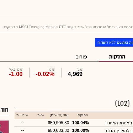
שימת תעודות סל הנסחרות בתל אביב
>
קסם MSCI Emerging Markets ETF
> החזקות
ת בנתונים ללא השהיה
החזקות
פורום
שער
שינוי
שינוי באג'
-1.00
-0.02%
4,969
(102)
חדש
אחזקה
שווי (א' ש"ח)
שער
שינוי יומי
--
650,905.80
100.04%
 המסחר האחרון
--
650,633.80
100.00%
רן לתאריך הדוח