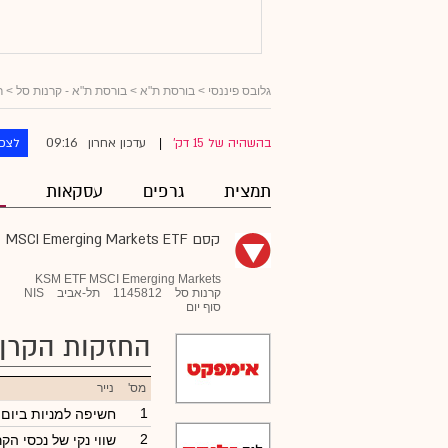
גלובס פיננסי
> בורסת ת"א >
בורסת ת"א - קרנות סל
>
ר
09:16
בהשהיה של 15 דק'
עדכון אחרון
לצפו
|
תמצית
גרפים
עסקאות
קסם MSCI Emerging Markets ETF
KSM ETF MSCI Emerging Markets
קרנות סל
1145812
תל-אביב
NIS
סוף יום
החזקות הקרן
מס'
נייר
1
חשיפה למניות ביום
2
שווי נקי של נכסי הק