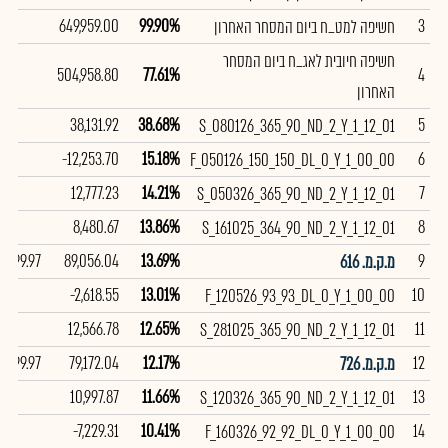
649,959.00
99.90%
3
חשיפה למט_ח ביום המסחר האחרון
חשיפה חיובית לאג_ח ביום המסחר
504,958.80
77.61%
4
האחרון
38,131.92
38.68%
5
S_080126_365_90_ND_2_Y_1_12_01
-12,253.70
15.18%
6
F_050126_150_150_DL_0_Y_1_00_00
12,777.23
14.21%
7
S_050326_365_90_ND_2_Y_1_12_01
8,480.67
13.86%
8
S_161025_364_90_ND_2_Y_1_12_01
99.97
89,056.04
13.69%
9
מ.ק.מ. 616
-2,618.55
13.01%
10
F_120526_93_93_DL_0_Y_1_00_00
12,566.78
12.65%
11
S_281025_365_90_ND_2_Y_1_12_01
99.97
79,172.04
12.17%
12
מ.ק.מ. 726
10,997.87
11.66%
13
S_120326_365_90_ND_2_Y_1_12_01
-7,229.31
10.41%
14
F_160326_92_92_DL_0_Y_1_00_00