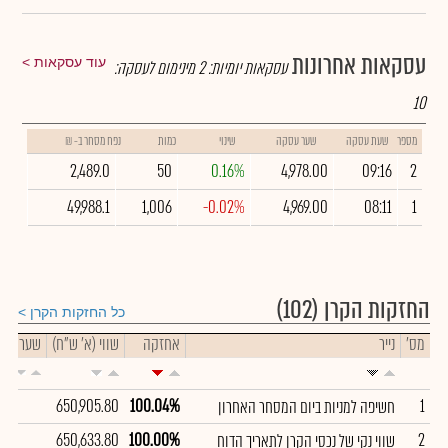
עסקאות אחרונות
עוד עסקאות
עסקאות יומיות:
2
מינימום לעסקה:
10
מספר
שעת עסקה
שער עסקה
שינוי
כמות
נפח מסחר ב- ₪
2,489.0
50
0.16%
4,978.00
09:16
2
49,988.1
1,006
-0.02%
4,969.00
08:11
1
החזקות הקרן
(102)
כל החזקות הקרן
מס'
נייר
אחזקה
שווי (א' ש"ח)
שער
650,905.80
100.04%
1
חשיפה למניות ביום המסחר האחרון
650,633.80
100.00%
2
שווי נקי של נכסי הקרן לתאריך הדוח