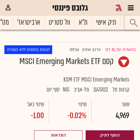
גלובס פיננסי
ראשי
תיק אישי
ת"א
וול סטריט
ארביטראז'
מט"
09:16
בהשהיה של 15 דק'
עדכון אחרון
לצפות בנתונים ללא השהיה
|
קסם MSCI Emerging Markets ETF
KSM ETF MSCI Emerging Markets
קרנות סל
1145812
תל-אביב
NIS
סוף יום
שער
שינוי
שינוי באג'
-1.00
-0.02%
4,969
הוסף לתיק
התראות