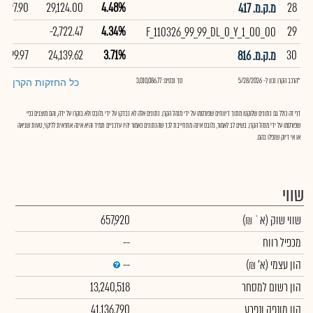
97.90
29,124.00
4.48%
28
מ.ק.מ. 417
-2,722.47
4.34%
29
F_110326_99_99_DL_0_Y_1_00_00
99.97
24,139.62
3.71%
30
מ.ק.מ. 816
*הרכב הקרן נכון ל- 5/28/2026
סך נכסים: 3,010,086.77
כל החזקות הקרן
דף זה כולל גם נתונים שלוקטו מתוך דיווחים שפורסמו על ידי מנהל הקרן. נתונים אלה לא נבדקו על ידי גלובס ולא בוקרו על ידה, והם מוצגים כפי
שפורסמו על ידי מנהל הקרן. בשים לב לאמור, גלובס אינה מתחייבת לכך שהנתונים כאמור יהיו עדכניים תמיד והיא אינה אחראית לליקוי, טעות שגיאה
או אי דיוק שנפלו בהם.
שווי
שווי שוק
(א` ₪)
657,920
מכפיל רווח
--
הון עצמי
(א' ₪)
--
הון רשום למסחר
13,240,518
הון מונפק ונפרע
41,136,790