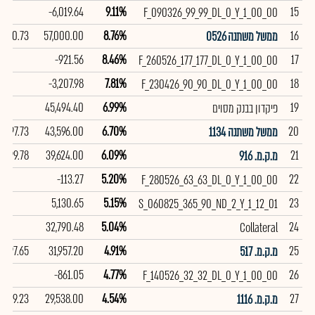
-6,019.64
9.11%
15
F_090326_99_99_DL_0_Y_1_00_00
100.73
57,000.00
8.76%
16
ממשל משתנה 0526
-921.56
8.46%
17
F_260526_177_177_DL_0_Y_1_00_00
-3,207.98
7.81%
18
F_230426_90_90_DL_0_Y_1_00_00
45,494.40
6.99%
19
פיקדון בבנק מסוים
97.73
43,596.00
6.70%
20
ממשל משתנה 1134
99.78
39,624.00
6.09%
21
מ.ק.מ. 916
-113.27
5.20%
22
F_280526_63_63_DL_0_Y_1_00_00
5,130.65
5.15%
23
S_060825_365_90_ND_2_Y_1_12_01
32,790.48
5.04%
24
Collateral
97.65
31,957.20
4.91%
25
מ.ק.מ. 517
-861.05
4.77%
26
F_140526_32_32_DL_0_Y_1_00_00
99.23
29,538.00
4.54%
27
מ.ק.מ. 1116