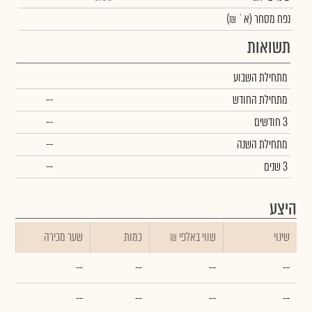
נפח מסחר
(א` ₪)
תשואות
מתחילת השבוע
מתחילת החודש
--
3 חודשים
--
מתחילת השנה
--
3 שנים
--
היצע
שינוי
₪ שווי באלפי
כמות
שער מכירה
--
--
--
--
--
--
--
--