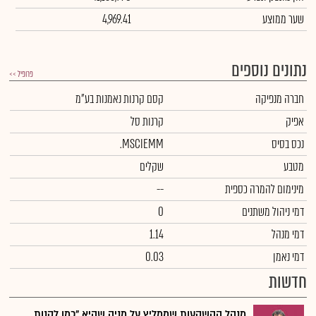
שער ממוצע
4,969.41
נתונים נוספים
פרופיל >>
חברה מנפיקה
קסם קרנות נאמנות בע"מ
אפיק
קרנות סל
נכס בסיס
.MSCIEMM
מטבע
שקלים
מינימום להמרה כספית
--
דמי ניהול משתנים
0
דמי מנהל
1.14
דמי נאמן
0.03
חדשות
מנהל ההשקעות שממליץ על מניה שהיא "כמו לקנות