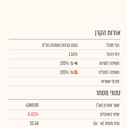
אודות הקרן
גוף מנהל
קסם קרנות נאמנות בע"מ
דמי ניהול
1.14%
חשיפה למניות
עד 120%
חשיפה למט"ח
עד 120%
סיכוני אשראי
נתוני מסחר
שער אחרון
(אג')
4,969.00
שינוי באחוזים
-0.02%
נפח מסחר
(א` ₪)
52.48