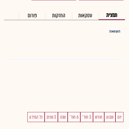
תמצית
עסקאות
החזקות
פורום
השוואה
יום
שבוע
חודש
3 חוד'
6 חוד'
שנה
3 שנים
כל המידע