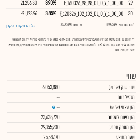
-21,256.30
3.90%
29
F_160326_98_98_DL_0_Y_1_00_00
-21,123.96
3.85%
30
F_120326_102_102_DL_0_Y_1_00_00
*הרכב הקרן נכון ל- 5/28/2026
סך נכסים: 3,348,207.81
כל החזקות הקרן
דף זה כולל גם נתונים שלוקטו מתוך דיווחים שפורסמו על ידי מנהל הקרן. נתונים אלה לא נבדקו על ידי גלובס ולא בוקרו על ידה, והם מוצגים כפי
שפורסמו על ידי מנהל הקרן. בשים לב לאמור, גלובס אינה מתחייבת לכך שהנתונים כאמור יהיו עדכניים תמיד והיא אינה אחראית לליקוי, טעות שגיאה
או אי דיוק שנפלו בהם.
שווי
שווי שוק
(א` ₪)
6,053,880
מכפיל רווח
--
הון עצמי
(א' ₪)
--
הון רשום למסחר
23,638,720
הון מונפק ונפרע
29,355,900
שער ממוצע
25,587.70