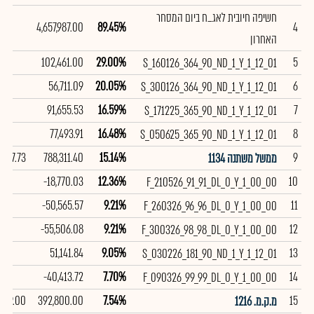
חשיפה חיובית לאג_ח ביום המסחר
4,657,987.00
89.45%
4
האחרון
102,461.00
29.00%
5
S_160126_364_90_ND_1_Y_1_12_01
56,711.09
20.05%
6
S_300126_364_90_ND_1_Y_1_12_01
91,655.53
16.59%
7
S_171225_365_90_ND_1_Y_1_12_01
77,493.91
16.48%
8
S_050625_365_90_ND_1_Y_1_12_01
97.73
788,311.40
15.14%
9
ממשל משתנה 1134
-18,770.03
12.36%
10
F_210526_91_91_DL_0_Y_1_00_00
-50,565.57
9.21%
11
F_260326_96_96_DL_0_Y_1_00_00
-55,506.08
9.21%
12
F_300326_98_98_DL_0_Y_1_00_00
51,141.84
9.05%
13
S_030226_181_90_ND_1_Y_1_12_01
-40,413.72
7.70%
14
F_090326_99_99_DL_0_Y_1_00_00
99.00
392,800.00
7.54%
15
מ.ק.מ. 1216