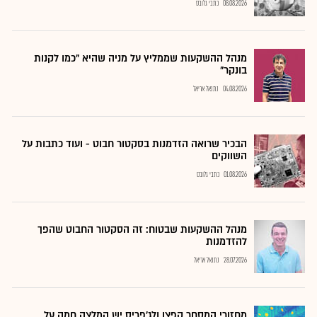
08.08.2026
כתבי גלובס
מנהל ההשקעות שממליץ על מניה שהיא "כמו לקנות
בונקר"
04.08.2026
נתנאל אריאל
הבכיר שרואה הזדמנות בסקטור חבוט - ועוד כתבות על
השווקים
01.08.2026
כתבי גלובס
מנהל ההשקעות שבטוח: זה הסקטור החבוט שהפך
להזדמנות
28.07.2026
נתנאל אריאל
מחזורי המסחר קפצו ולג'פריס יש המלצה חמה על