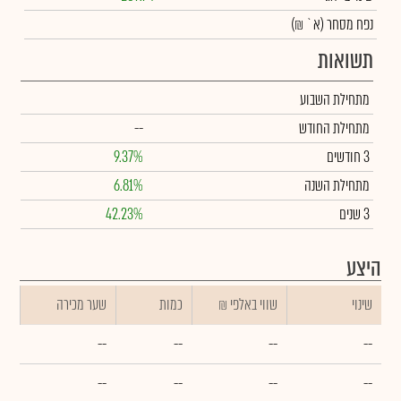
נפח מסחר
(א` ₪)
תשואות
מתחילת השבוע
מתחילת החודש
--
3 חודשים
9.37%
מתחילת השנה
6.81%
3 שנים
42.23%
היצע
שינוי
₪ שווי באלפי
כמות
שער מכירה
--
--
--
--
--
--
--
--