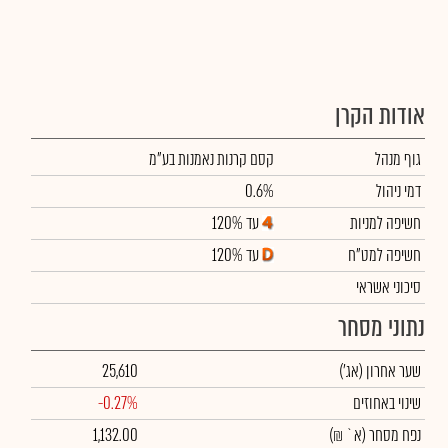
אודות הקרן
גוף מנהל
קסם קרנות נאמנות בע"מ
דמי ניהול
0.6%
חשיפה למניות
עד 120%
חשיפה למט"ח
עד 120%
סיכוני אשראי
נתוני מסחר
שער אחרון
(אג')
25,610
שינוי באחוזים
-0.27%
נפח מסחר
(א` ₪)
1,132.00