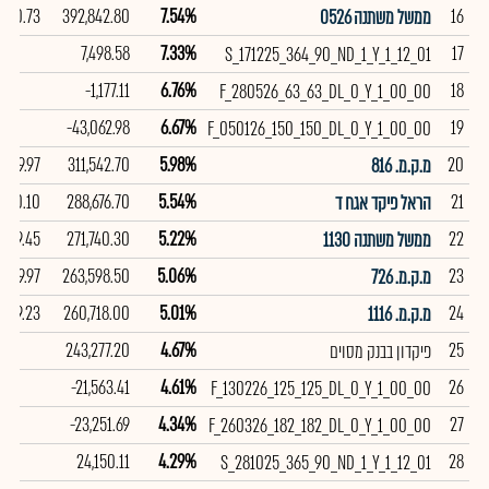
100.73
392,842.80
7.54%
16
ממשל משתנה 0526
7,498.58
7.33%
17
S_171225_364_90_ND_1_Y_1_12_01
-1,177.11
6.76%
18
F_280526_63_63_DL_0_Y_1_00_00
-43,062.98
6.67%
19
F_050126_150_150_DL_0_Y_1_00_00
99.97
311,542.70
5.98%
20
מ.ק.מ. 816
110.10
288,676.70
5.54%
21
הראל פיקד אגח ד
99.45
271,740.30
5.22%
22
ממשל משתנה 1130
99.97
263,598.50
5.06%
23
מ.ק.מ. 726
99.23
260,718.00
5.01%
24
מ.ק.מ. 1116
243,277.20
4.67%
25
פיקדון בבנק מסוים
-21,563.41
4.61%
26
F_130226_125_125_DL_0_Y_1_00_00
-23,251.69
4.34%
27
F_260326_182_182_DL_0_Y_1_00_00
24,150.11
4.29%
28
S_281025_365_90_ND_1_Y_1_12_01