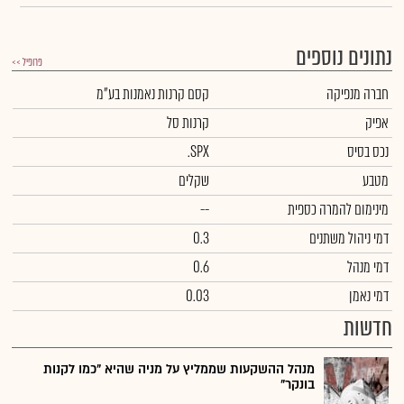
נתונים נוספים
פרופיל >>
חברה מנפיקה
קסם קרנות נאמנות בע"מ
אפיק
קרנות סל
נכס בסיס
.SPX
מטבע
שקלים
מינימום להמרה כספית
--
דמי ניהול משתנים
0.3
דמי מנהל
0.6
דמי נאמן
0.03
חדשות
מנהל ההשקעות שממליץ על מניה שהיא "כמו לקנות
בונקר"