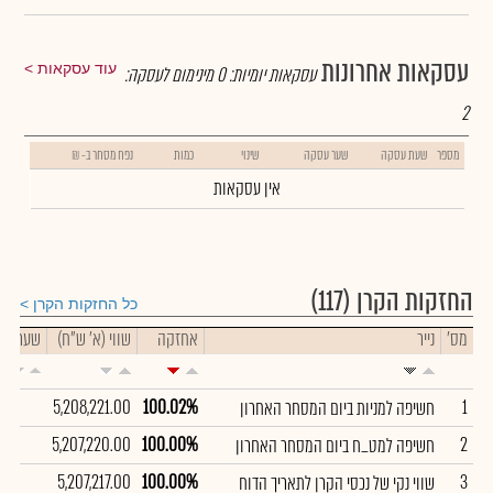
עסקאות אחרונות
עוד עסקאות
עסקאות יומיות:
0
מינימום לעסקה:
2
מספר
שעת עסקה
שער עסקה
שינוי
כמות
נפח מסחר ב- ₪
אין עסקאות
החזקות הקרן
(117)
כל החזקות הקרן
מס'
נייר
אחזקה
שווי (א' ש"ח)
שער
5,208,221.00
100.02%
1
חשיפה למניות ביום המסחר האחרון
5,207,220.00
100.00%
2
חשיפה למט_ח ביום המסחר האחרון
5,207,217.00
100.00%
3
שווי נקי של נכסי הקרן לתאריך הדוח