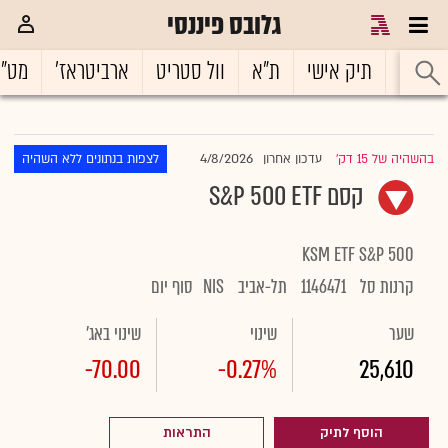
גלובס פיננסי
ראשי
תיק אישי
ת"א
וול סטריט
ארביטראז'
מט"
4/8/2026
בהשהיה של 15 דק'
עדכון אחרון
לצפות בנתונים ללא השהיה
|
קסם S&P 500 ETF
KSM ETF S&P 500
קרנות סל
1146471
תל-אביב
NIS
סוף יום
שער
שינוי
שינוי באג'
-70.00
-0.27%
25,610
הוסף לתיק
התראות