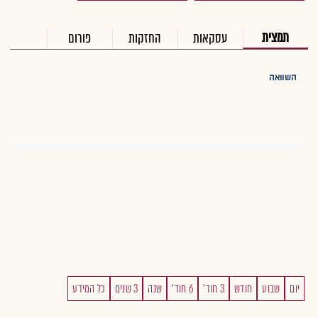
תמצית
עסקאות
החזקות
פורום
השוואה
יום
שבוע
חודש
3 חוד'
6 חוד'
שנה
3 שנים
כל המידע