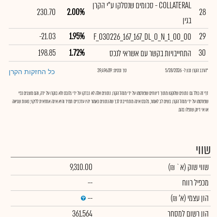
COLLATERAL - סכומים שנסלקו ע"י הקרן
230.70
2.00%
28
בגין
-21.03
1.95%
29
F_030226_167_167_DL_0_N_1_00_00
198.85
1.72%
30
התחייבויות בקשר עם אשראי לנכס
*הרכב הקרן נכון ל- 5/28/2026
סך נכסים: 39,496.09
כל החזקות הקרן
דף זה כולל גם נתונים שלוקטו מתוך דיווחים שפורסמו על ידי מנהל הקרן. נתונים אלה לא נבדקו על ידי גלובס ולא בוקרו על ידה, והם מוצגים כפי
שפורסמו על ידי מנהל הקרן. בשים לב לאמור, גלובס אינה מתחייבת לכך שהנתונים כאמור יהיו עדכניים תמיד והיא אינה אחראית לליקוי, טעות שגיאה
או אי דיוק שנפלו בהם.
שווי
שווי שוק
(א` ₪)
9,310.00
מכפיל רווח
--
הון עצמי
(א' ₪)
--
הון רשום למסחר
361,564