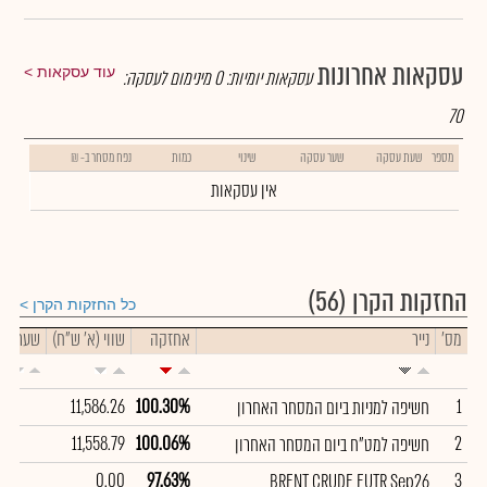
עסקאות אחרונות
עוד עסקאות
עסקאות יומיות:
0
מינימום לעסקה:
70
מספר
שעת עסקה
שער עסקה
שינוי
כמות
נפח מסחר ב- ₪
אין עסקאות
החזקות הקרן
(56)
כל החזקות הקרן
מס'
נייר
אחזקה
שווי (א' ש"ח)
שער
11,586.26
100.30%
1
חשיפה למניות ביום המסחר האחרון
11,558.79
100.06%
2
חשיפה למט"ח ביום המסחר האחרון
0.00
97.63%
3
BRENT CRUDE FUTR Sep26