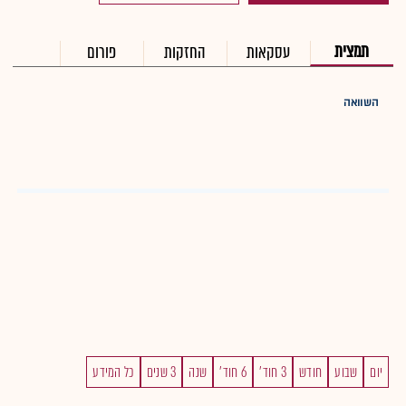
תמצית
עסקאות
החזקות
פורום
השוואה
יום
שבוע
חודש
3 חוד'
6 חוד'
שנה
3 שנים
כל המידע