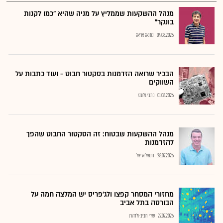
מנהל ההשקעות שממליץ על מניה שהיא "כמו לקנות
בונקר"
04.08.2026
נתנאל אריאל
הבכיר שרואה הזדמנות בסקטור חבוט - ועוד כתבות על
השווקים
01.08.2026
כתבי גלובס
מנהל ההשקעות שבטוח: זה הסקטור החבוט שהפך
להזדמנות
28.07.2026
נתנאל אריאל
מחזורי המסחר קפצו ולג'פריס יש המלצה חמה על
הבורסה בתל אביב
27.07.2026
שירי חביב-ולדהורן