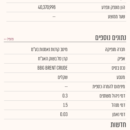
הון מונפק ונפרע
40,370,998
שער ממוצע
--
נתונים נוספים
פרופיל >>
חברה מנפיקה
מיטב קרנות נאמנות בע"מ
אפיק
קרן סל בשוק האג"ח
נכס בסיס
BBG BRENT CRUDE
מטבע
שקלים
מינימום להמרה כספית
--
דמי ניהול משתנים
0.3
דמי מנהל
1.5
דמי נאמן
0.03
חדשות