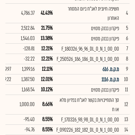
חשיפה חיובית לאג"ח ביום המסחר
4,786.37
41.43%
4
האחרון
2,512.84
21.75%
5
פיקדון בבנק מסוים
1,546.03
13.38%
6
פיקדון בבנק מסוים
-128.81
12.21%
7
F_180326_96_96_DL_0_N_1_00_00
-32.22
12.21%
8
F_250526_186_186_DL_0_N_1_00_00
99.97
1,399.16
12.11%
9
מ.ק.מ. 616
99.22
1,387.50
12.01%
10
מ.ק.מ. 1116
1,168.54
10.12%
11
פיקדון בבנק מסוים
סך התחייבויות בקשר לאג"ח בפדיון מלא
1,000.00
8.66%
12
או ח
-95.40
8.55%
13
F_170326_98_98_DL_0_N_1_00_00
-94.76
8.55%
14
F_090226_182_182_DL_0_N_1_00_00