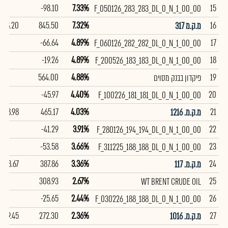
-98.10
7.33%
15
F_050126_283_283_DL_0_N_1_00_00
98.20
845.50
7.32%
16
מ.ק.מ 317
-66.64
4.89%
17
F_060126_282_282_DL_0_N_1_00_00
-19.26
4.89%
18
F_200526_183_183_DL_0_N_1_00_00
564.00
4.88%
19
פיקדון בבנק מסוים
-45.97
4.40%
20
F_100226_181_181_DL_0_N_1_00_00
98.98
465.17
4.03%
21
מ.ק.מ. 1216
-41.29
3.91%
22
F_280126_194_194_DL_0_N_1_00_00
-53.58
3.66%
23
F_311225_188_188_DL_0_N_1_00_00
98.67
387.86
3.36%
24
מ.ק.מ. 117
308.93
2.67%
25
WT BRENT CRUDE OIL
-25.65
2.44%
26
F_030226_188_188_DL_0_N_1_00_00
99.45
272.30
2.36%
27
מ.ק.מ. 1016