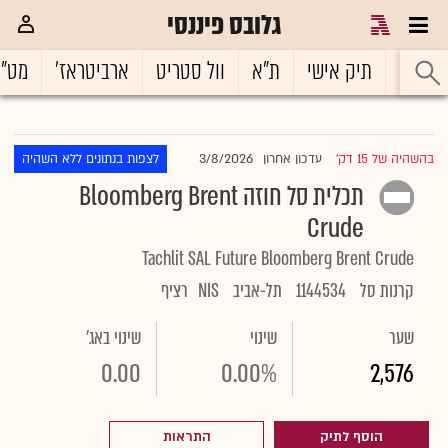
גלובס פיננסי
ראשי
תיק אישי
ת"א
וול סטריט
ארביטראז'
מט"
3/8/2026
בהשהיה של 15 דק'
עדכון אחרון
לצפות בנתונים ללא השהיה
|
תכלית סל חוזה Bloomberg Brent
Crude
Tachlit SAL Future Bloomberg Brent Crude
קרנות סל
1144534
תל-אביב
NIS
רציף
שער
שינוי
שינוי באג'
0.00
0.00%
2,576
הוסף לתיק
התראות