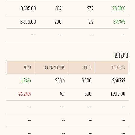
3,305.00
837
27.7
28.30%
3,600.00
200
7.2
39.75%
--
--
--
--
ביקוש
שער קניה
כמות
₪ שווי באלפי
שינוי
1.24%
208.6
8,000
2,607.97
-26.24%
5.7
300
1,900.00
--
--
--
--
--
--
--
--
--
--
--
--