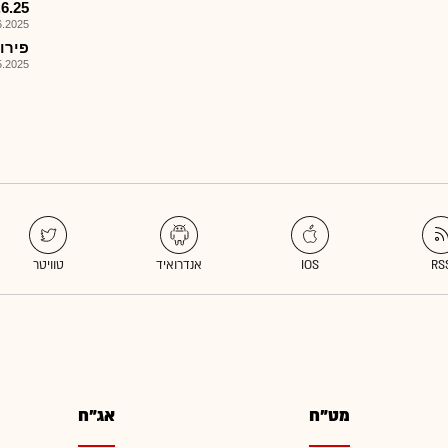
.6.25
025, 15:53
פירוק קרן
025, 17:59
מט"ח
אג"ח