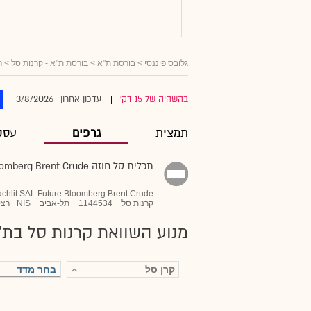
גלובס פיננסי
> בורסת ת"א >
בורסת ת"א - קרנות סל
>
ר
3/8/2026
בהשהיה של 15 דק'
עדכון אחרון
|
תמצית
גרפים
עסק
תכלית סל חוזה Bloomberg Brent Crude
achlit SAL Future Bloomberg Brent Crude
קרנות סל
1144534
תל-אביב
NIS
רצי
מנוע השוואת קרנות סל בת"