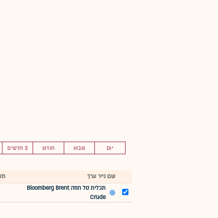
יום
שבוע
חודש
3 חדשים
שם נייר ערך
תש
תכלית סל חוזה Bloomberg Brent
Crude