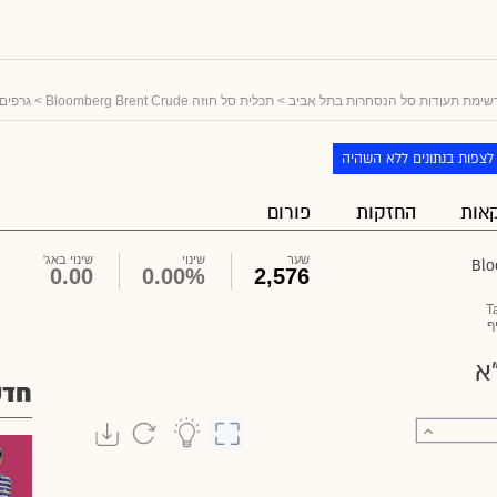
שימת תעודות סל הנסחרות בתל אביב
>
תכלית סל חוזה Bloomberg Brent Crude
> גרפים
לצפות בנתונים ללא השהיה
אות
החזקות
פורום
שער
שינוי
שינוי באג'
0.00
0.00%
2,576
T
ף
א
חדש