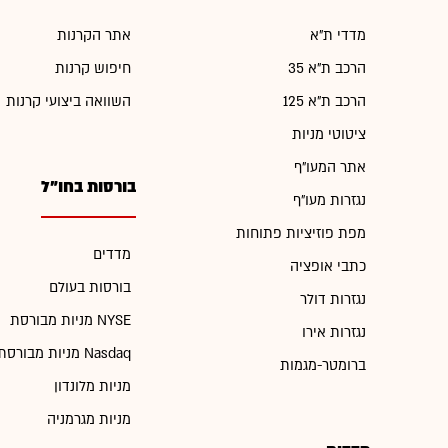
מדדי ת"א
אתר הקרנות
הרכב ת"א 35
חיפוש קרנות
הרכב ת"א 125
השוואה ביצועי קרנות
ציטוטי מניות
אתר המעו"ף
בורסות בחו"ל
נגזרות מעו"ף
מפת פוזיציות פתוחות
מדדים
כתבי אופציה
בורסות בעולם
נגזרות דולר
מניות מבורסת NYSE
נגזרות אירו
מניות מבורסת Nasdaq
ברומטר-מגמות
מניות מלונדון
מניות מגרמניה