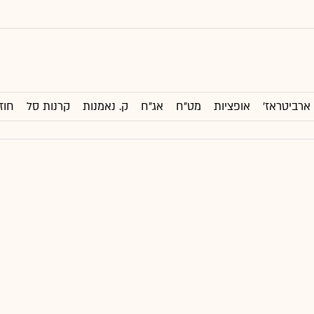
ארביטראז'
אופציות
מט"ח
אג"ח
ק. נאמנות
קרנות סל
חוז