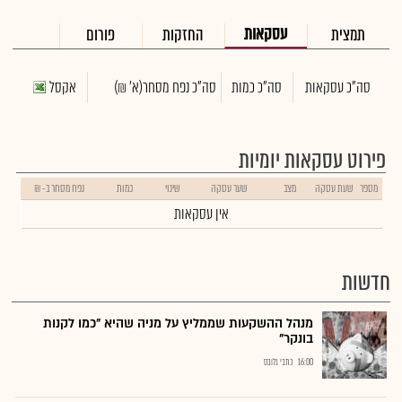
עסקאות
תמצית
החזקות
פורום
סה"כ עסקאות
סה"כ כמות
סה"כ נפח מסחר
(א' ₪)
אקסל
פירוט עסקאות יומיות
מספר
שעת עסקה
מצב
שער עסקה
שינוי
כמות
נפח מסחר ב- ₪
אין עסקאות
חדשות
מנהל ההשקעות שממליץ על מניה שהיא "כמו לקנות
בונקר"
16:00
כתבי גלובס