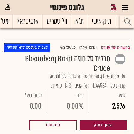
גלובס פיננסי
ראשי
תיק אישי
ת"א
וול סטריט
ארביטראז'
מט"
4/8/2026
בהשהיה של 15 דק'
עדכון אחרון
לצפות בנתונים ללא השהיה
|
תכלית סל חוזה Bloomberg Brent
Crude
Tachlit SAL Future Bloomberg Brent Crude
קרנות סל
1144534
תל-אביב
NIS
סוף יום
שער
שינוי
שינוי באג'
0.00
0.00%
2,576
הוסף לתיק
התראות