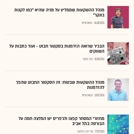
מנהל ההשקעות שממליץ על מניה שהיא "כמו לקנות
בונקר"
04.08.2026
נתנאל אריאל
הבכיר שרואה הזדמנות בסקטור חבוט - ועוד כתבות על
השווקים
01.08.2026
כתבי גלובס
מנהל ההשקעות שבטוח: זה הסקטור החבוט שהפך
להזדמנות
28.07.2026
נתנאל אריאל
מחזורי המסחר קפצו ולג'פריס יש המלצה חמה על
הבורסה בתל אביב
27.07.2026
שירי חביב-ולדהורן