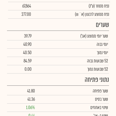
נפח מסחר
(ע"נ)
67,864
נפח ממוצע לרבעון (א` ₪)
277.00
שערים
שער יומי ממוצע
(אג')
39.79
יומי גבוה
40.90
יומי נמוך
40.50
52 שבועות גבוה
84.59
52 שבועות נמוך
0.00
נתוני פתיחה
שער פתיחה
41.80
שער בסיס
41.36
שינוי באחוזים
1.06%
שינוי
ב- אג'
0.44