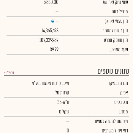
שווי שוק
(א` ₪)
5,830.00
מכפיל רווח
--
הון עצמי
(א' ₪)
--
הון רשום למסחר
14,365,623
הון מונפק ונפרע
102,339,982
שער ממוצע
39.79
נתונים נוספים
פרופיל >>
חברה מנפיקה
מיטב קרנות נאמנות בע"מ
אפיק
קרנות סל
נכס בסיס
ת"א-35
מטבע
שקלים
מינימום להמרה כספית
--
דמי ניהול משתנים
0