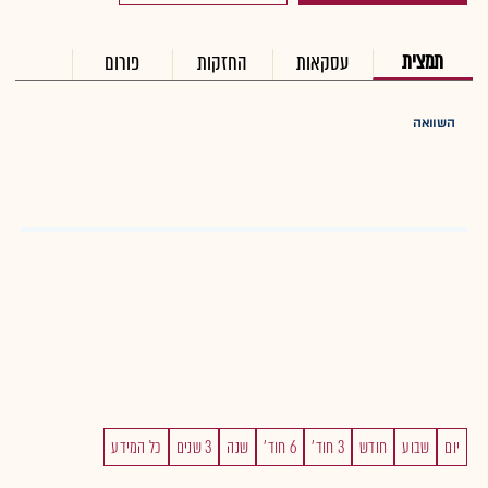
תמצית
עסקאות
החזקות
פורום
השוואה
יום
שבוע
חודש
3 חוד'
6 חוד'
שנה
3 שנים
כל המידע