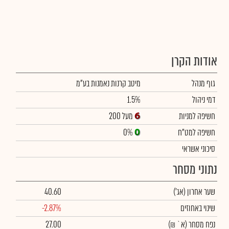
אודות הקרן
גוף מנהל
מיטב קרנות נאמנות בע"מ
דמי ניהול
1.5%
חשיפה למניות
מעל 200
חשיפה למט"ח
0%
סיכוני אשראי
נתוני מסחר
שער אחרון
(אג')
40.60
שינוי באחוזים
-2.87%
נפח מסחר
(א` ₪)
27.00