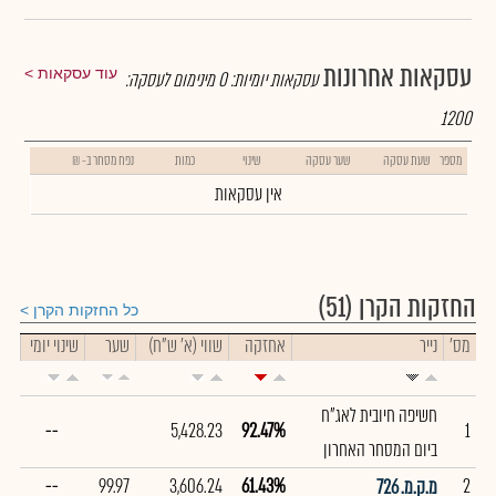
עסקאות אחרונות
עוד עסקאות
עסקאות יומיות:
0
מינימום לעסקה:
1200
מספר
שעת עסקה
שער עסקה
שינוי
כמות
נפח מסחר ב- ₪
אין עסקאות
החזקות הקרן
(51)
כל החזקות הקרן
מס'
נייר
אחזקה
שווי (א' ש"ח)
שער
שינוי יומי
חשיפה חיובית לאג"ח
--
5,428.23
92.47%
1
ביום המסחר האחרון
--
99.97
3,606.24
61.43%
2
מ.ק.מ. 726