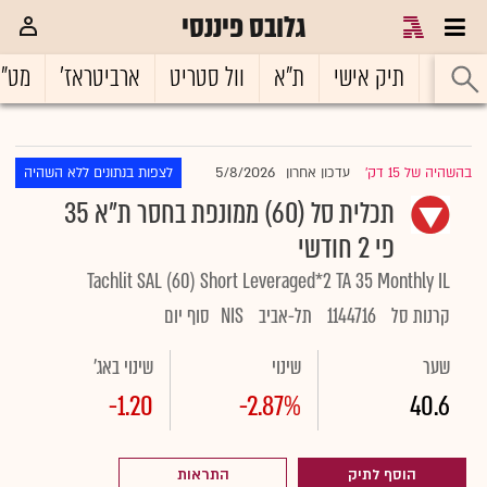
גלובס פיננסי
ראשי
תיק אישי
ת"א
וול סטריט
ארביטראז'
מט"
5/8/2026
בהשהיה של 15 דק'
עדכון אחרון
לצפות בנתונים ללא השהיה
|
תכלית סל (60) ממונפת בחסר ת"א 35
פי 2 חודשי
Tachlit SAL (60) Short Leveraged*2 TA 35 Monthly IL
קרנות סל
1144716
תל-אביב
NIS
סוף יום
שער
שינוי
שינוי באג'
-1.20
-2.87%
40.6
הוסף לתיק
התראות