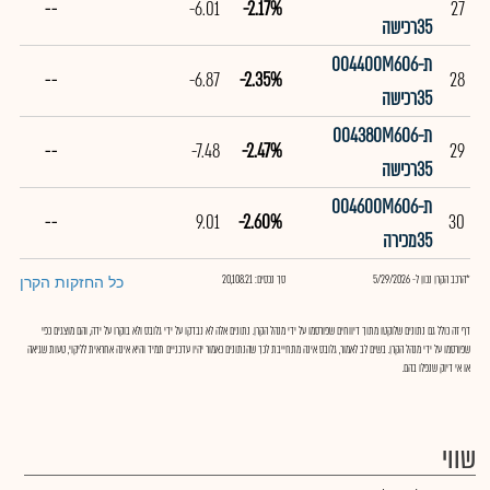
--
-6.01
-2.17%
27
35רכישה
ת004400M606-
--
-6.87
-2.35%
28
35רכישה
ת004380M606-
--
-7.48
-2.47%
29
35רכישה
ת004600M606-
--
9.01
-2.60%
30
35מכירה
*הרכב הקרן נכון ל- 5/29/2026
סך נכסים: 20,108.21
כל החזקות הקרן
דף זה כולל גם נתונים שלוקטו מתוך דיווחים שפורסמו על ידי מנהל הקרן. נתונים אלה לא נבדקו על ידי גלובס ולא בוקרו על ידה, והם מוצגים כפי
שפורסמו על ידי מנהל הקרן. בשים לב לאמור, גלובס אינה מתחייבת לכך שהנתונים כאמור יהיו עדכניים תמיד והיא אינה אחראית לליקוי, טעות שגיאה
או אי דיוק שנפלו בהם.
שווי