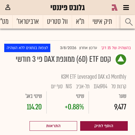
גלובס פיננסי
ראשי
תיק אישי
ת"א
וול סטריט
ארביטראז'
מט"
3/8/2026
בהשהיה של 15 דק'
עדכון אחרון
לצפות בנתונים ללא השהיה
|
קסם 6D) ETF) ממונפת DAX פי 3 חודשי
KSM ETF Leveraged DAX x3 Monthly
קרנות סל
1146984
תל-אביב
NIS
סוף יום
שער
שינוי
שינוי באג'
114.20
+0.88%
9,477
הוסף לתיק
התראות