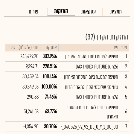
החזקות
תמצית
עסקאות
פורום
החזקות הקרן
(37)
מס'
נייר
אחזקה
שווי (א' ש"ח)
שער
שינ
243,429.20
302.96%
1
חשיפה למניות ביום המסחר האחרון
9,394.71
228.51%
2
DAX INDEX FUTURE Jun26
80,459.54
100.14%
3
חשיפה למט_ח ביום המסחר האחרון
80,349.53
100.00%
4
שווי נקי של נכסי הקרן לתאריך הדוח
-290.88
74.46%
5
DAX INDEX FUTURE Jun26
חשיפה חיובית לאג_ח ביום המסחר
51,241.53
63.77%
6
האחרון
-1,354.20
30.70%
7
F_040526_92_92_DL_0_Y_1_00_00