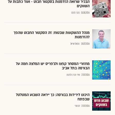
הבכיר שרואה הזדמנות בסקטור חבוט - ועוד כתבות על
השווקים
01.08.2026
כתבי גלובס
מנהל ההשקעות שבטוח: זה הסקטור החבוט שהפך
להזדמנות
28.07.2026
נתנאל אריאל
מחזורי המסחר קפצו ולג'פריס יש המלצה חמה על
הבורסה בתל אביב
27.07.2026
שירי חביב-ולדהורן
היכונו לירידות בבורסה: כך ייראה השבוע המטלטל
שבפתח
27.07.2026
רם מורי