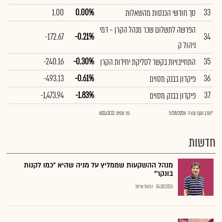
1.00
0.00%
33
סך חודשי הכנסות מהשאלות
הפרשה לתשלום שכר מנהל הקרן – דמי
-172.67
-0.21%
34
ניהול ק
-240.16
-0.30%
35
התחייבויות בקשר לסליקת יחידות הקרן
-493.13
-0.61%
36
פיקדון בבנק מסוים
-1,473.94
-1.83%
37
פיקדון בבנק מסוים
*הרכב הקרן נכון ל- 5/28/2026
סך נכסים: 603,471.32
חדשות
מנהל ההשקעות שממליץ על מניה שהיא "כמו לקנות
בונקר"
04.08.2026
נתנאל אריאל