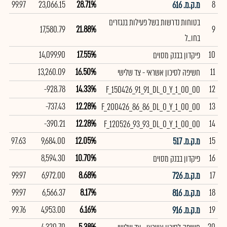
99.97
23,066.15
28.71%
8
מ.ק.מ. 616
בטוחות נדרשות בשל פעילות בנגזרים
17,580.79
21.88%
9
בחו_ל
14,099.90
17.55%
10
פיקדון בבנק מסוים
13,260.09
16.50%
11
חשיפה לסיכון אשראי - צד שלישי
-928.78
14.33%
12
F_150426_91_91_DL_0_Y_1_00_00
-737.43
12.28%
13
F_200426_86_86_DL_0_Y_1_00_00
-390.21
12.28%
14
F_120526_93_93_DL_0_Y_1_00_00
97.63
9,684.00
12.05%
15
מ.ק.מ. 517
8,594.30
10.70%
16
פיקדון בבנק מסוים
99.97
6,972.00
8.68%
17
מ.ק.מ. 726
99.97
6,566.37
8.17%
18
מ.ק.מ. 816
99.76
4,953.00
6.16%
19
מ.ק.מ. 916