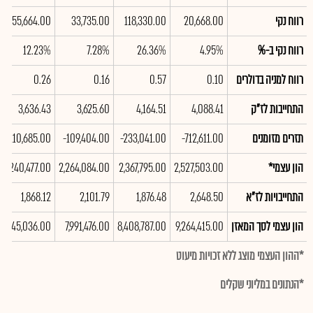
רווח נקי
20,668.00
118,330.00
33,735.00
55,664.00
רווח נקי ב-%
4.95%
26.36%
7.28%
12.23%
רווח למניה בדולרים
0.10
0.57
0.16
0.26
התחייבות לז"ק
4,088.41
4,164.51
3,625.60
3,636.43
תזרים מזומנים
-712,611.00
-233,041.00
-109,404.00
-210,685.00
הון עצמי*
2,527,503.00
2,367,795.00
2,264,084.00
2,240,477.00
התחייבויות לז"א
2,648.50
1,876.48
2,101.79
1,868.12
הון עצמי לסך המאזן
9,264,415.00
8,408,787.00
7,991,476.00
7,745,036.00
*ההון העצמי מוצג ללא זכויות מיעוט
*הנתונים במליוני שקלים