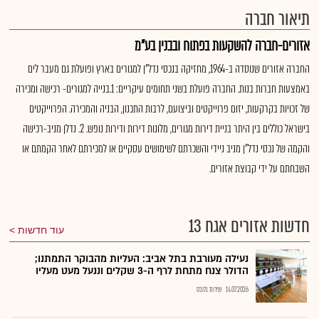
תיאור חברה
אזורים-חברה להשקעות בפתוח ובבנין בע"מ
החברה אזורים שנוסדה ב-1964, מחזיקה בנכסי נדל"ן למגורים בארץ ופועלת גם מעבר לים
באמצעות חברות בנות. החברה פועלת בשני תחומים עיקריים: 1.בנייה למגורים- רכישה ומכירה
של זכויות בקרקעות, יזום פרוייקטים וביצועם, לרבות התכנון, הבניה והמכירה. הפרוייקטים
בישראל כוללים בין היתר בניית דירות מגורים, מלונות דירות ודירות נופש. 2. נדלן מניב-רכישה
והקמה של נכסי נדל"ן מניב ניידי והשכרתם לשימושים עסקיים או למכירתם לאחר הקמתם או
השבחתם על ידי קבוצת אזורים.
חדשות אזורים אגח 13
עוד חדשות
נעילה מעורבת בתל אביב: העליות מהבוקר התמתנו;
הדולר צנח מתחת לרף ה-3 שקלים וננעל מעט מעליו
14.07.2026
שירות גלובס