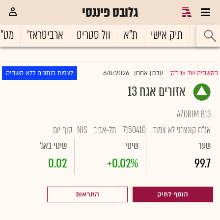
גלובס פיננסי
ראשי
תיק אישי
ת"א
וול סטריט
ארביטראז'
מט"
6/8/2026
בהשהיה של 15 דק'
עדכון אחרון
לצפות בנתונים ללא השהיה
|
אזורים אגח 13
AZORIM B13
אג"ח קונצרני לא צמוד
7150410
תל-אביב
NIS
סוף יום
שער
שינוי
שינוי באג'
0.02
+0.02%
99.7
הוסף לתיק
התראות