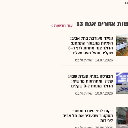
ם.
ות אזורים אגח 13
עוד חדשות
נעילה מעורבת בתל אביב:
העליות מהבוקר התמתנו;
הדולר צנח מתחת לרף ה-3
שקלים וננעל מעט מעליו
14.07.2026
שירות גלובס
הבורסה בת״א סוגרת שבוע
שלילי ומתרחקת מהשיא;
הדולר מתחת ל-3 שקלים
10.07.2026
שירות גלובס
דקות לפני סיום המסחר:
הסקטור שהעביר את תל אביב
לירידות