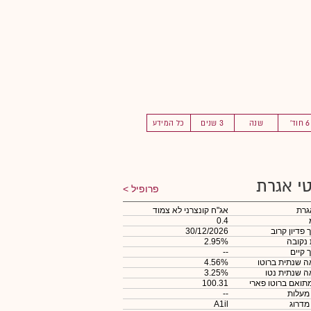
6 חוד'
שנה
3 שנים
כל המידע
י אגרת
פרופיל
גרת
אג"ח קונצרני לא צמוד
0.4
 פדיון קרוב
30/12/2026
 נקובה
2.95%
 קיים
--
 שנתית ברוטו
4.56%
 שנתית נטו
3.25%
תואם ברוטו פארי
100.31
 מעלות
--
 מדרוג
A1il