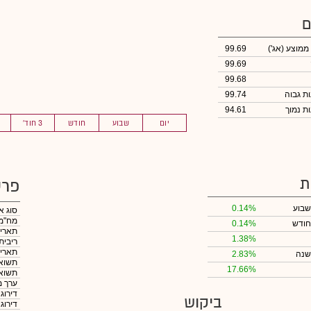
ם
 ממוצע
(אג')
99.69
99.69
99.68
99.74
94.61
יום
שבוע
חודש
3 חוד'
ת
פרט
שבוע
0.14%
סוג א
מח"מ
חודש
0.14%
תאריך
1.38%
ריבית
תאריך
שנה
2.83%
תשואה
17.66%
תשואה
ערך מ
דירוג
ביקוש
דירוג