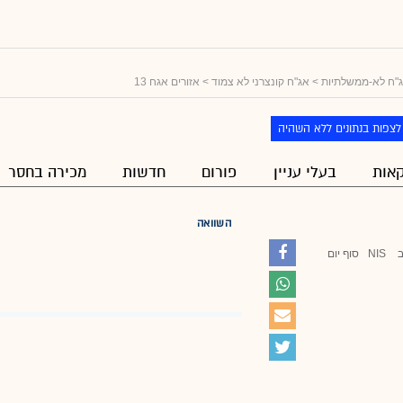
"ח לא-ממשלתיות
>
אג"ח קונצרני לא צמוד
> אזורים אגח 13
לצפות בנתונים ללא השהיה
אות
בעלי עניין
פורום
חדשות
מכירה בחסר
השוואה
NIS
סוף יום