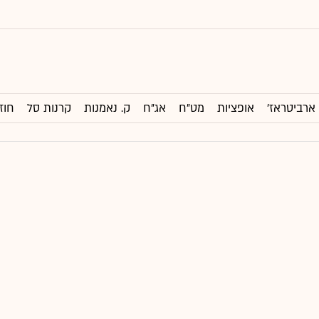
ארביטראז'
אופציות
מט"ח
אג"ח
ק. נאמנות
קרנות סל
חוז