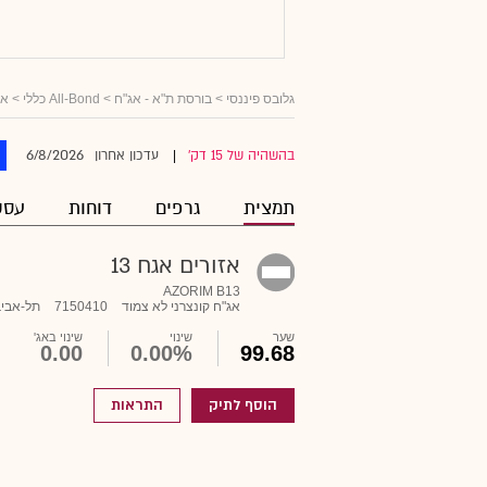
גלובס פיננסי
>
בורסת ת"א - אג"ח
>
All-Bond כללי
>
אג
6/8/2026
בהשהיה של 15 דק'
עדכון אחרון
|
תמצית
גרפים
דוחות
עסק
אזורים אגח 13
AZORIM B13
אג"ח קונצרני לא צמוד
7150410
תל-אביב
שער
שינוי
שינוי באג'
0.00
0.00%
99.68
הוסף לתיק
התראות