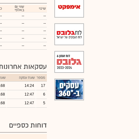
₪ שווי
שינוי
כ
באלפי
--
--
--
--
--
--
--
--
--
--
--
--
--
--
--
עסקאות אחרונות
מספר
שעת עסקה
שער
.68
14:24
17
.68
12:47
6
.68
12:47
5
דוחות כספיים