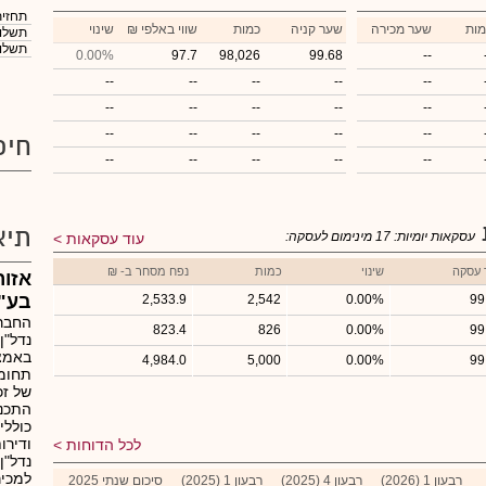
תחזית
מות
שער מכירה
שער קניה
כמות
₪ שווי באלפי
שינוי
תשלום
תשלום
0.00%
97.7
98,026
99.68
--
--
--
--
--
--
--
--
--
--
--
--
--
--
--
--
חיפ
--
--
--
--
--
תיא
עסקאות יומיות:
17
מינימום לעסקה:
עוד עסקאות
 עסקה
שינוי
כמות
נפח מסחר ב- ₪
אזור
בע"
2,533.9
2,542
0.00%
99
823.4
826
0.00%
99
נדל"ן
באמצע
4,984.0
5,000
0.00%
99
של זכ
התכנו
כוללי
לכל הדוחות
נדל"ן
למכי
רבעון 1 (2026)
רבעון 4 (2025)
רבעון 1 (2025)
סיכום שנתי 2025