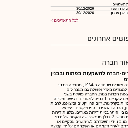
 תשלומים
 קרן ראשון
30/12/2026
 קרן אחרון
30/12/2026
לכל התאריכים
ושים אחרונים
ור חברה
ים-חברה להשקעות בפתוח ובבנין
מ
החברה אזורים שנוסדה ב-1964, מחזיקה בנכסי
 למגורים בארץ ופועלת גם מעבר לים
ות חברות בנות. החברה פועלת בשני
תחומים עיקריים: 1.בנייה למגורים- רכישה ומכירה
ויות בקרקעות, יזום פרוייקטים וביצועם, לרבות
ן, הבניה והמכירה. הפרוייקטים בישראל
ם בין היתר בניית דירות מגורים, מלונות דירות
ודירות נופש. 2. נדלן מניב-רכישה והקמה של נכסי
 מניב ניידי והשכרתם לשימושים עסקיים או
רתם לאחר הקמתם או השבחתם על ידי קבוצת