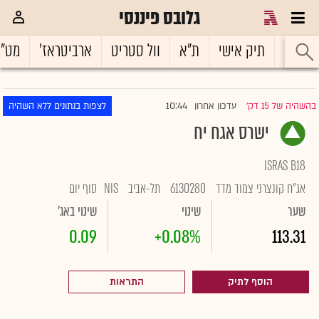
גלובס פיננסי
ראשי
תיק אישי
ת"א
וול סטריט
ארביטראז'
מט"
10:44
בהשהיה של 15 דק'
עדכון אחרון
לצפות בנתונים ללא השהיה
|
ישרס אגח יח
ISRAS B18
אג"ח קונצרני צמוד מדד
6130280
תל-אביב
NIS
סוף יום
שער
שינוי
שינוי באג'
0.09
+0.08%
113.31
הוסף לתיק
התראות