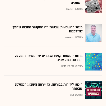
השווקים
01.08.2026
כתבי גלובס
מנהל ההשקעות שבטוח: זה הסקטור החבוט שהפך
להזדמנות
28.07.2026
נתנאל אריאל
מחזורי המסחר קפצו ולג'פריס יש המלצה חמה על
הבורסה בתל אביב
27.07.2026
שירי חביב-ולדהורן
היכונו לירידות בבורסה: כך ייראה השבוע המטלטל
שבפתח
27.07.2026
רם מורי