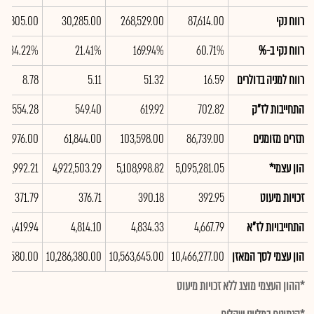
רווח נקי
87,614.00
268,529.00
30,285.00
48,805.00
רווח נקי ב-%
60.71%
169.94%
21.41%
34.22%
רווח למניה בדולרים
16.59
51.32
5.11
8.78
התחייבות לז"ק
702.82
619.92
549.40
554.28
תזרים מזומנים
86,739.00
103,598.00
61,844.00
106,976.00
הון עצמי*
5,095,281.05
5,108,998.82
4,922,503.29
864,992.21
זכויות מיעוט
392.95
390.18
376.71
371.79
התחייבויות לז"א
4,667.79
4,834.33
4,814.10
4,419.94
הון עצמי לסך המאזן
10,466,277.00
10,563,645.00
10,286,380.00
839,580.00
*ההון העצמי מוצג ללא זכויות מיעוט