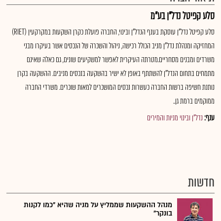
סלע קפיטל נדל"ן בע"מ
סלע קפיטל נדל"ן עוסקת בענף הנדל"ן ובינוי, החברה פועלת כקרן השקעות במקרקעין (RIET)
המחזיקה ומנהלת נדל"ן מניב הכולל רכישה, ניהול והשכרה של הנכסים אשר בעיקרו מבני
משרדים ומבנים מסחריים.מטרתה העיקרית לאפשר למשקיעים שונים, גם כאלה שאינם
מתמחים בתחום הנדל"ן להשתתף באופן לא ישיר בהשקעה בנכסים מניבים. ההשקעה בקרן
נותנת חשיפה ברשות החברה כעשרות נכסים המושכרים למאות שוכרים. משרדי החברה
ממוקמים ברמת גן..
ענף:
נדל"ן ובינוי מניות והמירים
חדשות
מנהל ההשקעות שממליץ על מניה שהיא "כמו לקנות
בונקר"