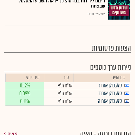
היכונו לירידות בבורסה: כך ייראה השבוע המטלטל
שבפתח
27.07.2026
רם מורי
הצעות פרסומיות
ניירות ערך נוספים
שם הנייר
סוג
שינוי יומי
סלע נדלן אגח ג
אג"ח ת"א
0.12%
סלע נדלן אגח ד
אג"ח ת"א
0.09%
סלע נדלן אגח ה
אג"ח ת"א
0.11%
הודעות בורסה - מאיה
מאיה