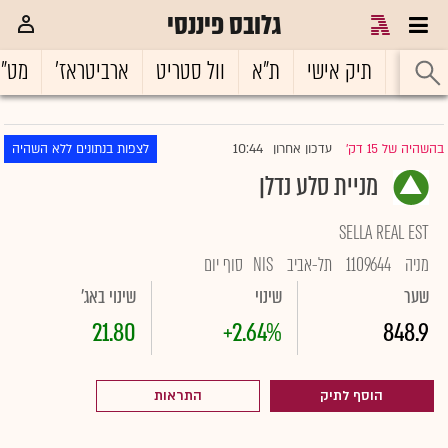
גלובס פיננסי
ראשי
תיק אישי
ת"א
וול סטריט
ארביטראז'
מט"
10:44
בהשהיה של 15 דק'
עדכון אחרון
לצפות בנתונים ללא השהיה
|
מניית סלע נדלן
SELLA REAL EST
מניה
1109644
תל-אביב
NIS
סוף יום
שער
שינוי
שינוי באג'
21.80
+2.64%
848.9
הוסף לתיק
התראות