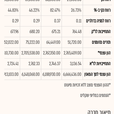
רווח נקי ב-%
26.73%
82.47%
46.22%
44.83%
רווח למניה בדולרים
0.11
0.37
0.29
0.29
התחייבות לז"ק
764.48
675.21
680.20
677.96
תזרים מזומנים
51,720.00
64,449.00
75,222.00
52,022.00
הון עצמי*
2,765,409.00
2,767,350.00
2,705,538.00
2,510,730.00
התחייבויות לז"א
3,136.54
2,746.37
2,762.33
2,724.41
הון עצמי לסך המאזן
6,666,436.00
6,188,930.00
6,148,068.00
5,913,103.00
*ההון העצמי מוצג ללא זכויות מיעוט
*הנתונים במליוני שקלים
תיאור חברה