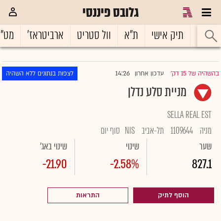
גלובס פיננסי
ראשי
תיק אישי
ת"א
וול סטריט
ארביטראז'
מט"
14:26
בהשהיה של 15 דק'
עדכון אחרון
לצפות בנתונים ללא השהיה
|
מניית סלע נדלן
SELLA REAL EST
מניה
1109644
תל-אביב
NIS
סוף יום
שער
שינוי
שינוי באג'
-21.90
-2.58%
827.1
הוסף לתיק
התראות