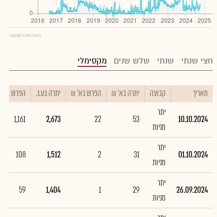
Copyright (c) 2016 Chart.js
חצי שנתי
שנתי
שלש שנים
מקסימלי
תאריך
קבוצה
יתרה בא' ₪
הפרש בא' ₪
יתרה בע.נ.
הפרש בע.נ.
יתר
1,161
2,673
22
53
10.10.2024
מניות
יתר
108
1,512
2
31
01.10.2024
מניות
יתר
59
1,404
1
29
26.09.2024
מניות