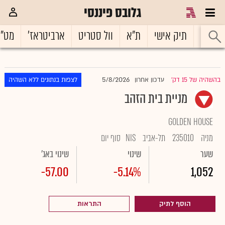
גלובס פיננסי
ראשי
תיק אישי
ת"א
וול סטריט
ארביטראז'
מט"
5/8/2026
בהשהיה של 15 דק'
עדכון אחרון
לצפות בנתונים ללא השהיה
|
מניית בית הזהב
GOLDEN HOUSE
מניה
235010
תל-אביב
NIS
סוף יום
שער
שינוי
שינוי באג'
-57.00
-5.14%
1,052
הוסף לתיק
התראות