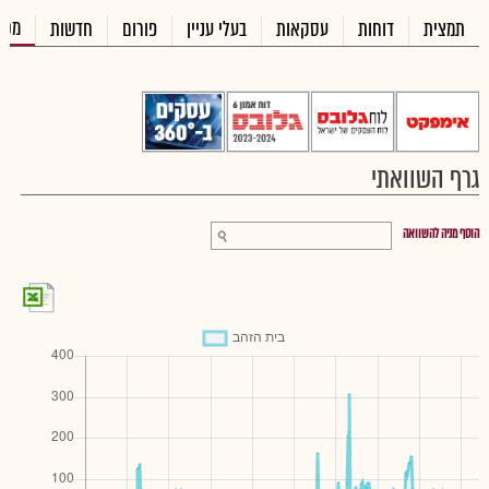
מכי
תמצית
דוחות
עסקאות
בעלי עניין
פורום
חדשות
גרף השוואתי
הוסף מניה להשוואה