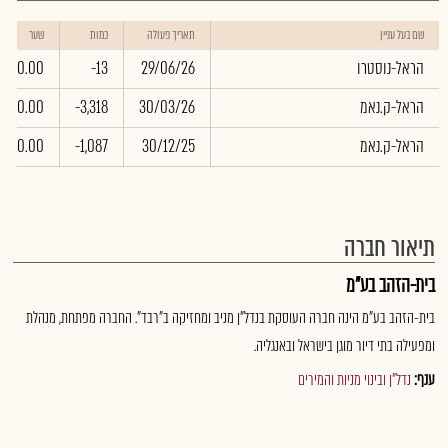
שם בעל עניין
תאריך פעולה
כמות
שער
הראל-נוסטרו
29/06/26
-13
0.00
הראל-ק.נאמ
30/03/26
-3,318
0.00
הראל-ק.נאמ
30/12/25
-1,087
0.00
תיאור חברה
בית-הזהב בע"מ
בית-הזהב בע"מ הינה חברה העוסקת בנדל"ן מניב ומחזיקה ב"רבד". החברה מפתחת, מנהלת
ומפעילה בתי דיור מוגן בישראל ובאנגליה.
ענף:
נדל"ן ובינוי מניות והמירים