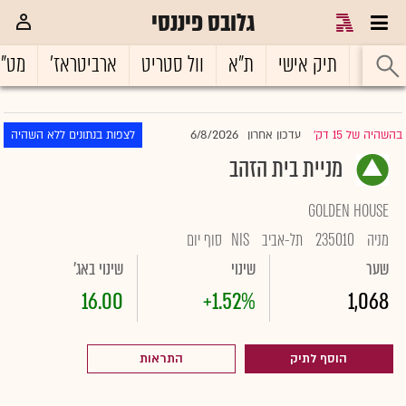
גלובס פיננסי
ראשי
תיק אישי
ת"א
וול סטריט
ארביטראז'
מט"
6/8/2026
בהשהיה של 15 דק'
עדכון אחרון
לצפות בנתונים ללא השהיה
|
מניית בית הזהב
GOLDEN HOUSE
מניה
235010
תל-אביב
NIS
סוף יום
שער
שינוי
שינוי באג'
16.00
+1.52%
1,068
הוסף לתיק
התראות