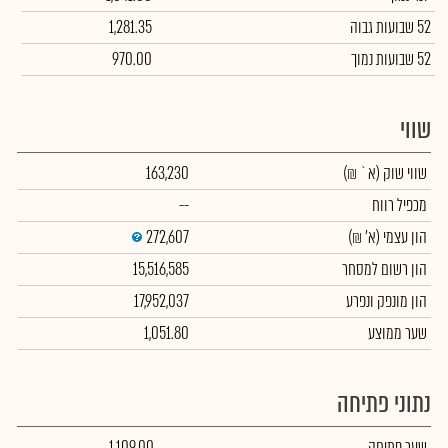
52 שבועות גבוה
1,281.35
52 שבועות נמוך
970.00
שווי
שווי שוק
(א` ₪)
163,230
מכפיל רווח
--
הון עצמי
(א' ₪)
272,607
הון רשום למסחר
15,516,585
הון מונפק ונפרע
17,952,037
שער ממוצע
1,051.80
נתוני פתיחה
שער פתיחה
1,109.00