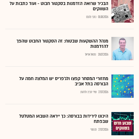
הבכיר שרואה הזדמנות בסקטור חבוט - ועוד כתבות על
השווקים
01.08.2026
כתבי גלובס
מנהל ההשקעות שבטוח: זה הסקטור החבוט שהפך
להזדמנות
28.07.2026
נתנאל אריאל
מחזורי המסחר קפצו ולג'פריס יש המלצה חמה על
הבורסה בתל אביב
27.07.2026
שירי חביב-ולדהורן
היכונו לירידות בבורסה: כך ייראה השבוע המטלטל
שבפתח
27.07.2026
רם מורי