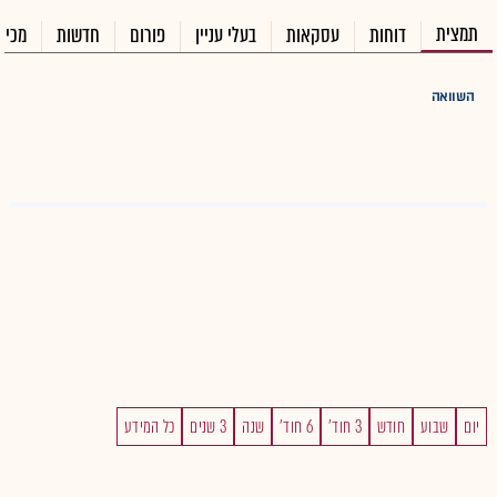
תמצית
דוחות
עסקאות
בעלי עניין
פורום
חדשות
מכיר
השוואה
יום
שבוע
חודש
3 חוד'
6 חוד'
שנה
3 שנים
כל המידע