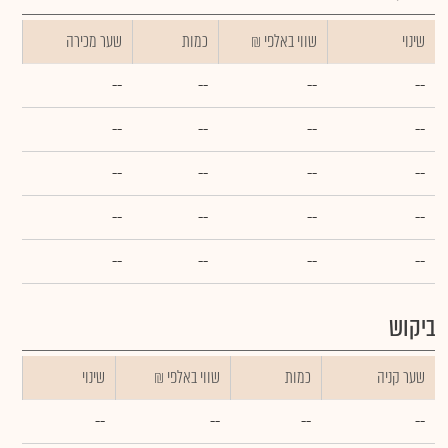
שינוי
₪ שווי באלפי
כמות
שער מכירה
--
--
--
--
--
--
--
--
--
--
--
--
--
--
--
--
--
--
--
--
ביקוש
שער קניה
כמות
₪ שווי באלפי
שינוי
--
--
--
--