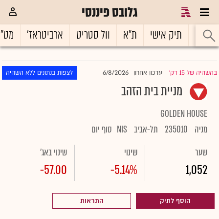
גלובס פיננסי
ראשי
תיק אישי
ת"א
וול סטריט
ארביטראז'
מט"
6/8/2026
בהשהיה של 15 דק'
עדכון אחרון
לצפות בנתונים ללא השהיה
|
מניית בית הזהב
GOLDEN HOUSE
מניה
235010
תל-אביב
NIS
סוף יום
שער
שינוי
שינוי באג'
-57.00
-5.14%
1,052
הוסף לתיק
התראות